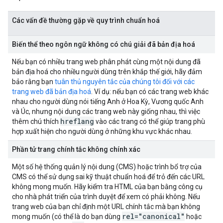
Các vấn đề thường gặp về quy trình chuẩn hoá
Biến thể theo ngôn ngữ không có chú giải đã bản địa hoá
Nếu bạn có nhiều trang web phân phát cùng một nội dung đã
bản địa hoá cho nhiều người dùng trên khắp thế giới, hãy đảm
bảo rằng bạn
tuân thủ nguyên tắc của chúng tôi đối với các
trang web đã bản địa hoá
. Ví dụ: nếu bạn có các trang web khác
nhau cho người dùng nói tiếng Anh ở Hoa Kỳ, Vương quốc Anh
và Úc, nhưng nội dung các trang web này giống nhau, thì việc
hreflang
thêm chú thích
vào các trang có thể giúp trang phù
hợp xuất hiện cho người dùng ở những khu vực khác nhau.
Phần tử trang chính tắc không chính xác
Một số hệ thống quản lý nội dung (CMS) hoặc trình bổ trợ của
CMS có thể sử dụng sai kỹ thuật chuẩn hoá để trỏ đến các URL
không mong muốn. Hãy kiểm tra HTML của bạn bằng công cụ
cho nhà phát triển của trình duyệt để xem có phải không. Nếu
trang web của bạn chỉ định một URL chính tắc mà bạn không
rel="canonical"
mong muốn (có thể là do bạn dùng
hoặc