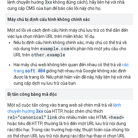
3xx
lệnh chuyển hướng
không đúng cách), hãy liên hệ với nhà
cung cấp CMS của bạn để báo cáo lỗi này cho họ.
Máy chủ bị định cấu hình không chính xác
Một số lỗi về cách định cấu hình máy chủ lưu trữ có thể dẫn đến
việc lựa chọn nhầm URL trên miền khác. Ví dụ:
Nếu bị định cấu hình không chính xác, máy chủ có thể trả về
example.com
nội dung trên
khi phản hồi một yêu cầu cho
other.example
URL trên
Hai máy chủ web không liên quan đến nhau có thể trả về
các
soft 404
trang
giống hệt nhau mà Google không xác định
được là trang lỗi. Nếu phát hiện vấn đề này, hãy liên hệ với nhà
cung cấp dịch vụ lưu trữ của bạn.
Bị tấn công bằng mã độc
Một số cuộc tấn công vào trang web sẽ chèn mã trả về
lệnh
3xx
chuyển hướng
của HTTP, hoặc chèn chú thích
rel="canonical"
link
<head>
cho nhiều miền vào HTML
hoặc tiêu đề HTTP, thường là trỏ đến một URL lưu trữ nội dung
rác/độc hại. Trong các trường hợp này, thuật toán của chúng tôi
có thể chọn URL lưu trữ nội dung rác/độc hại thay vì chọn URL