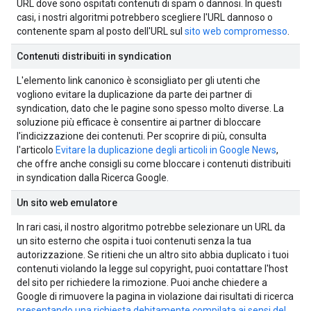
URL dove sono ospitati contenuti di spam o dannosi. In questi
casi, i nostri algoritmi potrebbero scegliere l'URL dannoso o
contenente spam al posto dell'URL sul
sito web compromesso
.
Contenuti distribuiti in syndication
L'elemento link canonico è sconsigliato per gli utenti che
vogliono evitare la duplicazione da parte dei partner di
syndication, dato che le pagine sono spesso molto diverse. La
soluzione più efficace è consentire ai partner di bloccare
l'indicizzazione dei contenuti. Per scoprire di più, consulta
l'articolo
Evitare la duplicazione degli articoli in Google News
,
che offre anche consigli su come bloccare i contenuti distribuiti
in syndication dalla Ricerca Google.
Un sito web emulatore
In rari casi, il nostro algoritmo potrebbe selezionare un URL da
un sito esterno che ospita i tuoi contenuti senza la tua
autorizzazione. Se ritieni che un altro sito abbia duplicato i tuoi
contenuti violando la legge sul copyright, puoi contattare l'host
del sito per richiedere la rimozione. Puoi anche chiedere a
Google di rimuovere la pagina in violazione dai risultati di ricerca
presentando una richiesta debitamente compilata ai sensi del