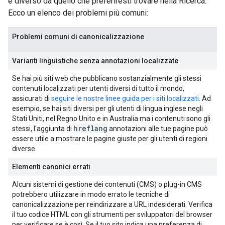
è diverso da quello che preferiresti trovare nella Ricerca.
Ecco un elenco dei problemi più comuni:
Problemi comuni di canonicalizzazione
Varianti linguistiche senza annotazioni localizzate
Se hai più siti web che pubblicano sostanzialmente gli stessi
contenuti localizzati per utenti diversi di tutto il mondo,
assicurati di
seguire le nostre linee guida per i siti localizzati
. Ad
esempio, se hai siti diversi per gli utenti di lingua inglese negli
Stati Uniti, nel Regno Unito e in Australia ma i contenuti sono gli
hreflang
stessi, l'aggiunta di
annotazioni alle tue pagine può
essere utile a mostrare le pagine giuste per gli utenti di regioni
diverse.
Elementi canonici errati
Alcuni sistemi di gestione dei contenuti (CMS) o plug-in CMS
potrebbero utilizzare in modo errato le tecniche di
canonicalizzazione per reindirizzare a URL indesiderati. Verifica
il tuo codice HTML con gli strumenti per sviluppatori del browser
per verificare se è così. Se il tuo sito indica una preferenza di