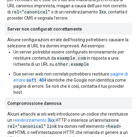
URL canonico imprevista, magari a causa dell'uso non corretto
rel="canonical"
3xx
di
o di un reindirizzamento
, contatta il
provider CMS e segnala l'errore.
Server non configurati correttamente
Alcune configurazioni errate dell'hosting potrebbero causare la
selezione di URL tra domini imprevisti. Ad esempio:
Un server potrebbe essere configurato erroneamente per
example.com
restituire contenuti da
in risposta a una
other.example
richiesta di un URL su
Due server web non correlati potrebbero restituire
pagine di
soft 404
errore
identiche che Google non identifica come
pagine di errore. Se noti che è così, contatta il tuo provider
host.
Compromissione dannosa
Alcuni attacchi ai siti web introducono un codice che restituisce
3xx
un
reindirizzamento
HTTP o inserisce un'annotazione
rel="canonical"
link
<head>
tra domini nell'elemento
dell'HTML o nell'intestazione HTTP, che rimanda in genere a un