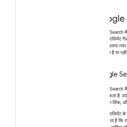
फ़ीचर्ड स्निपेट
लचीली सैंपलिंग
Google S
Google डिस्कवर
इमेज
स्थानीय सुविधाएं
Google Search के न
पेज की परफ़ॉर्मेंस
विज़ुअल एलिमेंट गैल
पसंदीदा सोर्स
गाइड में बताया गय
रैंकिंग सिस्टम
जा सकता है या नहीं
रैंकिंग से जुड़े अपडेट
साइट के नाम
साइटलिंक
Google Sea
स्निपेट
स्ट्रक्चर्ड डेटा
Google Search के 
टाइटल के लिंक
सेट हो सकता है. उ
ऐसी सुविधाएं जिनका अनुवाद किया गया है
टाइटल का लिंक, और 
वीडियो
विज़ुअल एलिमेंट गैलरी
विज़ुअल एलिमेंट क
वेब स्टोरी
निर्भर करता है कि 
शुरुआती उपभोक्ता प्रोग्राम