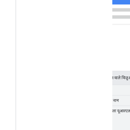
एट्रिब्यूशन वाले विज़
फ़ेविकॉन
साइट का नाम
दिखने वाला यूआरए