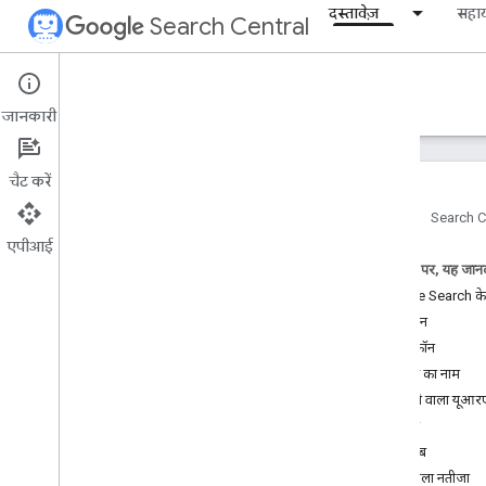
दस्तावेज़
सहा
Search Central
Documentation
जानकारी
शुरुआती जानकारी
चैट करें
Search पर कॉन्टेंट दिखाने के बुनियादी दिशा-
निर्देश
होम पेज
Search C
एपीआई
एसईओ से जुड़ी बुनियादी बातें
इस पेज पर, यह जानक
Google Search के न
क्रॉल और इंंडेक्स करना
एट्रिब्यूशन
फ़ेविकॉन
रैंकिंग और खोज नतीजों में दिखने का तरीका
साइट का नाम
खास जानकारी
दिखने वाला यूआ
एआई की सुविधाएं
डोमेन
बायलाइन की तारीखें
ब्रेडक्रंब
फ़ेविकॉन
टेक्स्ट वाला नतीजा