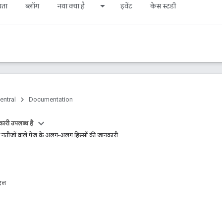
यता
ब्लॉग
नया क्या है
इवेंट
केस स्टडी
entral
Documentation
ारी उपलब्ध है
तीजों वाले पेज के अलग-अलग हिस्सों की जानकारी
रएल