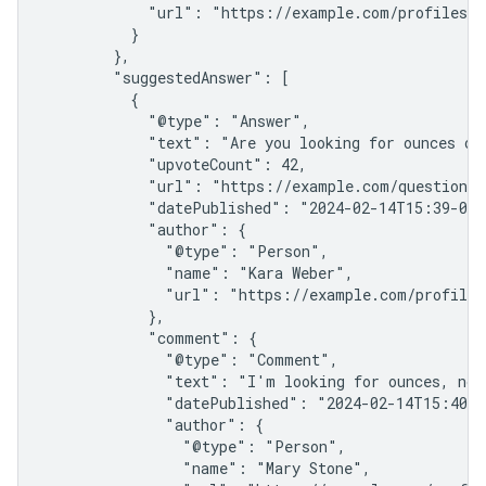
            "url": "https://example.com/profiles/j
          }

        },

        "suggestedAnswer": [

          {

            "@type": "Answer",

            "text": "Are you looking for ounces or 
            "upvoteCount": 42,

            "url": "https://example.com/question1#
            "datePublished": "2024-02-14T15:39-05:
            "author": {

              "@type": "Person",

              "name": "Kara Weber",

              "url": "https://example.com/profiles/
            },

            "comment": {

              "@type": "Comment",

              "text": "I'm looking for ounces, not 
              "datePublished": "2024-02-14T15:40-0
              "author": {

                "@type": "Person",

                "name": "Mary Stone",
