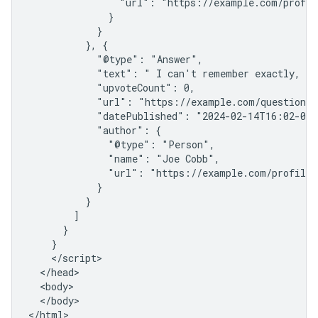
                "url": "https://example.com/profil
              }

            }

          }, {

            "@type": "Answer",

            "text": " I can't remember exactly, bu
            "upvoteCount": 0,

            "url": "https://example.com/question1#
            "datePublished": "2024-02-14T16:02-05:
            "author": {

              "@type": "Person",

              "name": "Joe Cobb",

              "url": "https://example.com/profiles
            }

          }

        ]

      }

    }

    </script>

  </head>

  <body>

  </body>

</html>