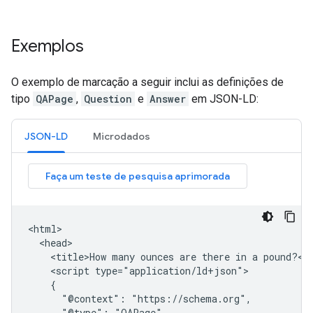
Exemplos
O exemplo de marcação a seguir inclui as definições de
tipo
QAPage
,
Question
e
Answer
em JSON-LD:
JSON-LD
Microdados
<html>

  <head>

    <title>How many ounces are there in a pound?</t
    <script type="application/ld+json">

    {

      "@context": "https://schema.org",

      "@type": "QAPage",
