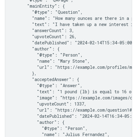
      "mainEntity": {

        "@type": "Question",

        "name": "How many ounces are there in a pou
        "text": "I have taken up a new interest in 
        "answerCount": 3,

        "upvoteCount": 26,

        "datePublished": "2024-02-14T15:34-05:00",
        "author": {

          "@type": "Person",

          "name": "Mary Stone",

          "url": "https://example.com/profiles/mar
        },

        "acceptedAnswer": {

          "@type": "Answer",

          "text": "1 pound (lb) is equal to 16 oun
          "image": "https://example.com/images/con
          "upvoteCount": 1337,

          "url": "https://example.com/question1#ac
          "datePublished": "2024-02-14T16:34-05:00
          "author": {

            "@type": "Person",

            "name": "Julius Fernandez",
