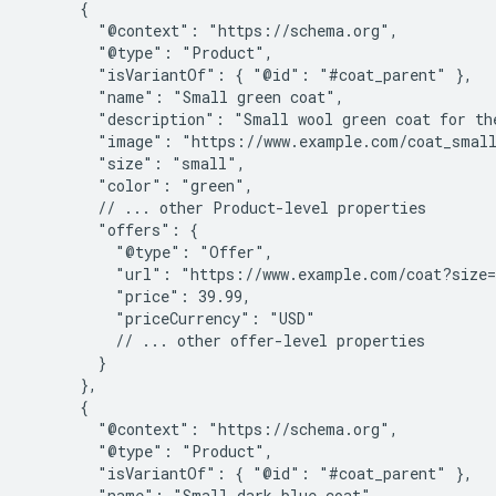
      {

        "@context": "https://schema.org",

        "@type": "Product",

        "isVariantOf": { "@id": "#coat_parent" },

        "name": "Small green coat",

        "description": "Small wool green coat for the
        "image": "https://www.example.com/coat_small
        "size": "small",

        "color": "green",

        // ... other Product-level properties

        "offers": {

          "@type": "Offer",

          "url": "https://www.example.com/coat?size=
          "price": 39.99,

          "priceCurrency": "USD"

          // ... other offer-level properties

        }

      },

      {

        "@context": "https://schema.org",

        "@type": "Product",

        "isVariantOf": { "@id": "#coat_parent" },

        "name": "Small dark blue coat",
