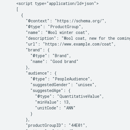
    <script type="application/ld+json">

    [

      {

        "@context": "https://schema.org/",

        "@type": "ProductGroup",

        "name": "Wool winter coat",

        "description": "Wool coat, new for the coming
        "url": "https://www.example.com/coat",

        "brand": {

          "@type": "Brand",

          "name": "Good brand"

        },

        "audience": {

          "@type": "PeopleAudience",

          "suggestedGender": "unisex",

          "suggestedAge": {

            "@type": "QuantitativeValue",

            "minValue": 13,

            "unitCode": "ANN"

          }

        },

        "productGroupID": "44E01",
