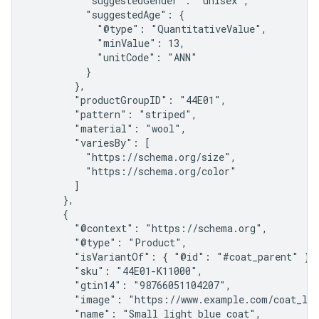
          "suggestedGender": "unisex",

          "suggestedAge": {

            "@type": "QuantitativeValue",

            "minValue": 13,

            "unitCode": "ANN"

          }

        },

        "productGroupID": "44E01",

        "pattern": "striped",

        "material": "wool",

        "variesBy": [

          "https://schema.org/size",

          "https://schema.org/color"

        ]

      },

      {

        "@context": "https://schema.org",

        "@type": "Product",

        "isVariantOf": { "@id": "#coat_parent" },

        "sku": "44E01-K11000",

        "gtin14": "98766051104207",

        "image": "https://www.example.com/coat_lig
        "name": "Small light blue coat",
