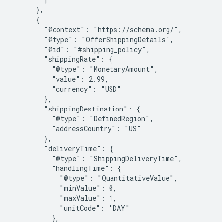
      },

      {

        "@context": "https://schema.org/",

        "@type": "OfferShippingDetails",

        "@id": "#shipping_policy",

        "shippingRate": {

          "@type": "MonetaryAmount",

          "value": 2.99,

          "currency": "USD"

        },

        "shippingDestination": {

          "@type": "DefinedRegion",

          "addressCountry": "US"

        },

        "deliveryTime": {

          "@type": "ShippingDeliveryTime",

          "handlingTime": {

            "@type": "QuantitativeValue",

            "minValue": 0,

            "maxValue": 1,

            "unitCode": "DAY"

          },
