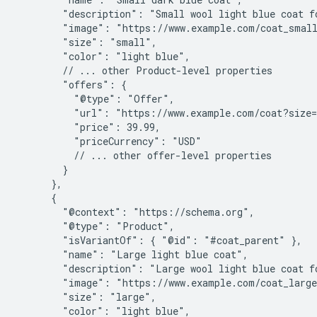
        "description": "Small wool light blue coat fo
        "image": "https://www.example.com/coat_small
        "size": "small",

        "color": "light blue",

        // ... other Product-level properties

        "offers": {

          "@type": "Offer",

          "url": "https://www.example.com/coat?size=
          "price": 39.99,

          "priceCurrency": "USD"

          // ... other offer-level properties

        }

      },

      {

        "@context": "https://schema.org",

        "@type": "Product",

        "isVariantOf": { "@id": "#coat_parent" },

        "name": "Large light blue coat",

        "description": "Large wool light blue coat fo
        "image": "https://www.example.com/coat_large
        "size": "large",

        "color": "light blue",
