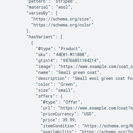
        "pattern": "striped",

        "material": "wool",

        "variesBy": [

          "https://schema.org/size",

          "https://schema.org/color"

        ],

        "hasVariant": [

          {

            "@type": "Product",

            "sku": "44E01-M11000",

            "gtin14": "98766051104214",

            "image": "https://www.example.com/coat_s
            "name": "Small green coat",

            "description": "Small wool green coat for
            "color": "Green",

            "size": "small",

            "offers": {

              "@type": "Offer",

              "url": "https://www.example.com/coat?s
              "priceCurrency": "USD",

              "price": 39.99,

              "itemCondition": "https://schema.org/Ne
              "availability": "https://schema.org/InS