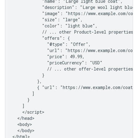
            "name": "Large light blue coat",

            "description": "Large wool light blue c
            "image": "https://www.example.com/coat
            "size": "large",

            "color": "light blue",

            // ... other Product-level properties

            "offers": {

              "@type": "Offer",

              "url": "https://www.example.com/coat
              "price": 49.99,

              "priceCurrency": "USD"

              // ... other offer-level properties

            }

          },

          { "url": "https://www.example.com/coat/g
        ]

      }

    ]

    </script>

  </head>

  <body>

  </body>

</html>