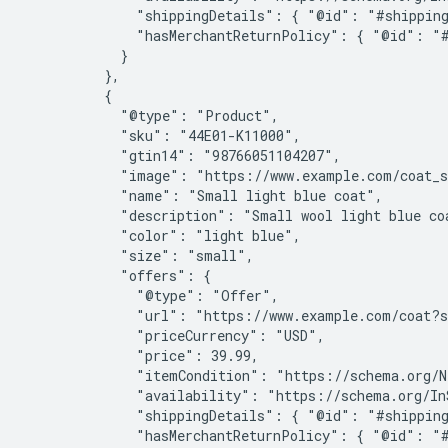
              "shippingDetails": { "@id": "#shipping
              "hasMerchantReturnPolicy": { "@id": "#
            }

          },

          {

            "@type": "Product",

            "sku": "44E01-K11000",

            "gtin14": "98766051104207",

            "image": "https://www.example.com/coat_s
            "name": "Small light blue coat",

            "description": "Small wool light blue coa
            "color": "light blue",

            "size": "small",

            "offers": {

              "@type": "Offer",

              "url": "https://www.example.com/coat?s
              "priceCurrency": "USD",

              "price": 39.99,

              "itemCondition": "https://schema.org/Ne
              "availability": "https://schema.org/InS
              "shippingDetails": { "@id": "#shipping
              "hasMerchantReturnPolicy": { "@id": "#