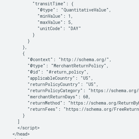
          "transitTime": {

            "@type": "QuantitativeValue",

            "minValue": 1,

            "maxValue": 5,

            "unitCode": "DAY"

          }

        }

      },

      {

        "@context": "http://schema.org/",

        "@type": "MerchantReturnPolicy",

        "@id": "#return_policy",

        "applicableCountry": "US",

        "returnPolicyCountry": "US",

        "returnPolicyCategory": "https://schema.org/
        "merchantReturnDays": 60,

        "returnMethod": "https://schema.org/ReturnByM
        "returnFees": "https://schema.org/FreeReturn
      }

    ]

    </script>

  </head>
