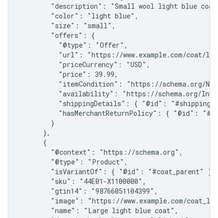
        "description": "Small wool light blue coat 
        "color": "light blue",

        "size": "small",

        "offers": {

          "@type": "Offer",

          "url": "https://www.example.com/coat/lig
          "priceCurrency": "USD",

          "price": 39.99,

          "itemCondition": "https://schema.org/NewC
          "availability": "https://schema.org/InSto
          "shippingDetails": { "@id": "#shipping_p
          "hasMerchantReturnPolicy": { "@id": "#re
        }

      },

      {

        "@context": "https://schema.org",

        "@type": "Product",

        "isVariantOf": { "@id": "#coat_parent" },

        "sku": "44E01-X1100000",

        "gtin14": "98766051104399",

        "image": "https://www.example.com/coat_lig
        "name": "Large light blue coat",
