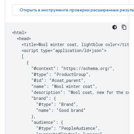
<html>

  <head>

    <title>Wool winter coat, lightblue color</title
    <script type="application/ld+json">

    [

      {

        "@context": "https://schema.org/",

        "@type": "ProductGroup",

        "@id": "#coat_parent",

        "name": "Wool winter coat",

        "description": "Wool coat, new for the comi
        "brand": {

          "@type": "Brand",

          "name": "Good brand"

        },

        "audience": {

          "@type": "PeopleAudience",
