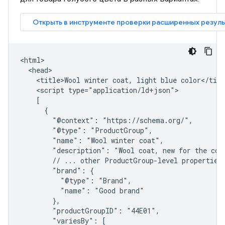
<html>

  <head>

    <title>Wool winter coat, light blue color</titl
    <script type="application/ld+json">

    [

      {

        "@context": "https://schema.org/",

        "@type": "ProductGroup",

        "name": "Wool winter coat",

        "description": "Wool coat, new for the comi
        // ... other ProductGroup-level properties

        "brand": {

          "@type": "Brand",

          "name": "Good brand"

        },

        "productGroupID": "44E01",

        "variesBy": [
