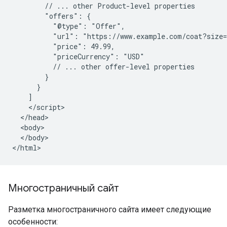
        // ... other Product-level properties

        "offers": {

          "@type": "Offer",

          "url": "https://www.example.com/coat?size=
          "price": 49.99,

          "priceCurrency": "USD"

          // ... other offer-level properties

        }

      }

    ]

    </script>

  </head>

  <body>

  </body>

</html>
Многостраничный сайт
Разметка многостраничного сайта имеет следующие
особенности: