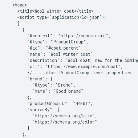
  <head>

    <title>Wool winter coat</title>

    <script type="application/ld+json">

    [

      {

        "@context": "https://schema.org",

        "@type": "ProductGroup",

        "@id": "#coat_parent",

        "name": "Wool winter coat",

        "description": "Wool coat, new for the coming
        "url": "https://www.example.com/coat",

        // ... other ProductGroup-level properties

        "brand": {

          "@type": "Brand",

          "name": "Good brand"

        },

        "productGroupID": "44E01",

        "variesBy": [

          "https://schema.org/size",

          "https://schema.org/color"

        ]

      },
