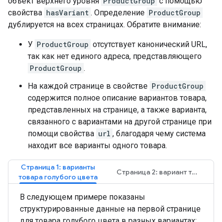
объект верхнего уровня
ProductGroup
с помощью
свойства
hasVariant
. Определение
ProductGroup
дублируется на всех страницах. Обратите внимание:
У
ProductGroup
отсутствует канонический URL,
так как нет единого адреса, представляющего
ProductGroup
.
На каждой странице в свойстве
ProductGroup
содержится полное описание вариантов товара,
представленных на странице, а также варианта,
связанного с вариантами на другой странице при
помощи свойства
url
, благодаря чему система
находит все варианты одного товара.
Страница 1: варианты
Страница 2: вариант товара в зеленом цвете
товара голубого цвета
В следующем примере показаны
структурированные данные на первой странице
для товара голубого цвета в разных вариантах: