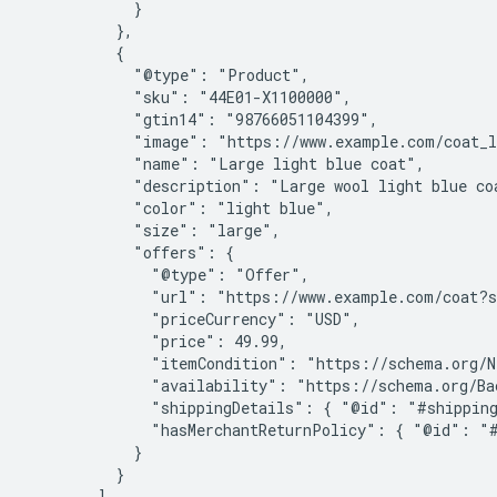
            }

          },

          {

            "@type": "Product",

            "sku": "44E01-X1100000",

            "gtin14": "98766051104399",

            "image": "https://www.example.com/coat_l
            "name": "Large light blue coat",

            "description": "Large wool light blue coa
            "color": "light blue",

            "size": "large",

            "offers": {

              "@type": "Offer",

              "url": "https://www.example.com/coat?s
              "priceCurrency": "USD",

              "price": 49.99,

              "itemCondition": "https://schema.org/Ne
              "availability": "https://schema.org/Bac
              "shippingDetails": { "@id": "#shipping
              "hasMerchantReturnPolicy": { "@id": "#
            }

          }

        ]
