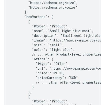
          "https://schema.org/size",

          "https://schema.org/color"

        ],

        "hasVariant": [

          {

            "@type": "Product",

            "name": "Small light blue coat",

            "description": "Small wool light blue c
            "image": "https://www.example.com/coat
            "size": "small",

            "color": "light blue",

            // ... other Product-level properties

            "offers": {

              "@type": "Offer",

              "url": "https://www.example.com/coat
              "price": 39.99,

              "priceCurrency": "USD"

              // ... other offer-level properties

            }

          },

          {

            "@type": "Product",
