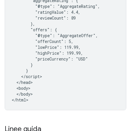
        "aggregateRating": {

          "@type": "AggregateRating",

          "ratingValue": 4.4,

          "reviewCount": 89

        },

        "offers": {

          "@type": "AggregateOffer",

          "offerCount": 5,

          "lowPrice": 119.99,

          "highPrice": 199.99,

          "priceCurrency": "USD"

        }

      }

    </script>

  </head>

  <body>

  </body>

</html>
Linee guida