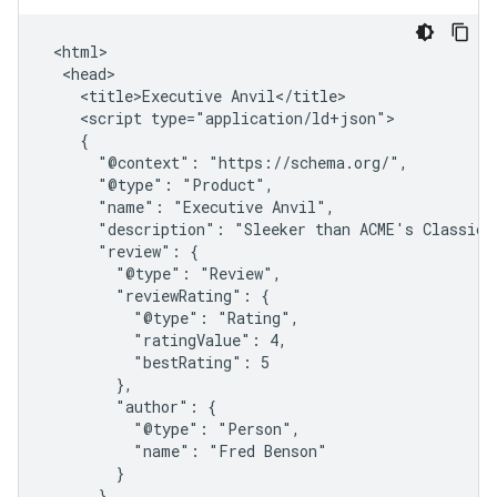
 <html>

  <head>

    <title>Executive Anvil</title>

    <script type="application/ld+json">

    {

      "@context": "https://schema.org/",

      "@type": "Product",

      "name": "Executive Anvil",

      "description": "Sleeker than ACME's Classic A
      "review": {

        "@type": "Review",

        "reviewRating": {

          "@type": "Rating",

          "ratingValue": 4,

          "bestRating": 5

        },

        "author": {

          "@type": "Person",

          "name": "Fred Benson"

        }

      },
