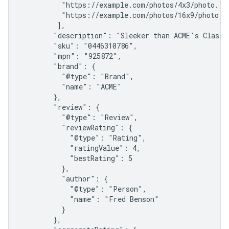
          "https://example.com/photos/4x3/photo.jpg
          "https://example.com/photos/16x9/photo.jp
         ],

        "description": "Sleeker than ACME's Classic
        "sku": "0446310786",

        "mpn": "925872",

        "brand": {

          "@type": "Brand",

          "name": "ACME"

        },

        "review": {

          "@type": "Review",

          "reviewRating": {

            "@type": "Rating",

            "ratingValue": 4,

            "bestRating": 5

          },

          "author": {

            "@type": "Person",

            "name": "Fred Benson"

          }

        },
