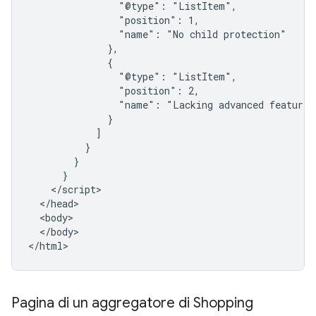
                "@type": "ListItem",

                "position": 1,

                "name": "No child protection"

              },

              {

                "@type": "ListItem",

                "position": 2,

                "name": "Lacking advanced features"
              }

            ]

          }

        }

      }

    </script>

  </head>

  <body>

  </body>

</html>
Pagina di un aggregatore di Shopping