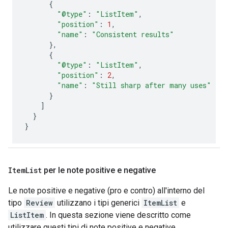
{
"@type"
:
"ListItem"
,
"position"
:
1
,
"name"
:
"Consistent results"
},
{
"@type"
:
"ListItem"
,
"position"
:
2
,
"name"
:
"Still sharp after many uses"
}
]
}
}
Item
List
per le note positive e negative
Le note positive e negative (pro e contro) all'interno del
tipo
Review
utilizzano i tipi generici
ItemList
e
ListItem
. In questa sezione viene descritto come
utilizzare questi tipi di note positive e negative.