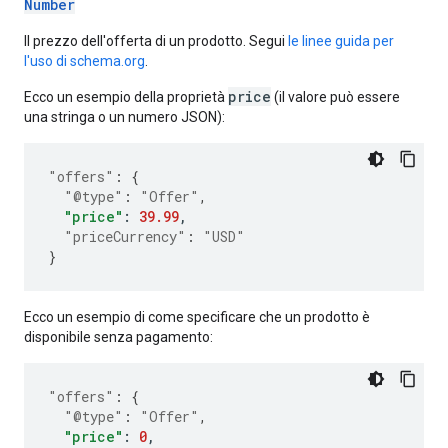
Number
Il prezzo dell'offerta di un prodotto. Segui
le linee guida per
l'uso di schema.org
.
price
Ecco un esempio della proprietà
(il valore può essere
una stringa o un numero JSON):
"offers"
:
{
"@type"
:
"Offer"
,
"price"
:
39.99
,
"priceCurrency"
:
"USD"
}
Ecco un esempio di come specificare che un prodotto è
disponibile senza pagamento:
"offers"
:
{
"@type"
:
"Offer"
,
"price"
:
0
,