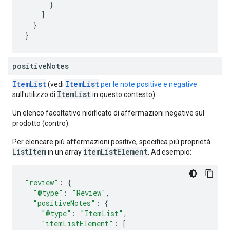
}
]
}
}
positive
Notes
ItemList
ItemList
(vedi
per le note positive e negative
ItemList
sull'utilizzo di
in questo contesto)
Un elenco facoltativo nidificato di affermazioni negative sul
prodotto (contro).
Per elencare più affermazioni positive, specifica più proprietà
ListItem
itemListElement
in un array
. Ad esempio:
"review"
:
{
"@type"
:
"Review"
,
"positiveNotes"
:
{
"@type"
:
"ItemList"
,
"itemListElement"
:
[