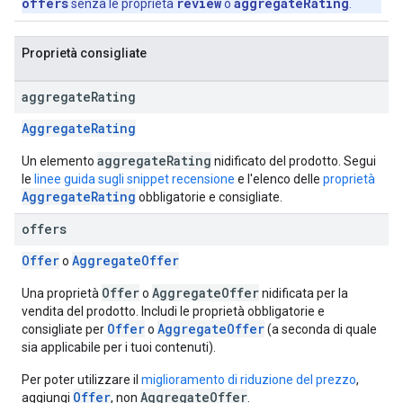
offers
review
aggregateRating
senza le proprietà
o
.
Proprietà consigliate
aggregate
Rating
AggregateRating
aggregateRating
Un elemento
nidificato del prodotto. Segui
le
linee guida sugli snippet recensione
e l'elenco delle
proprietà
AggregateRating
obbligatorie e consigliate.
offers
Offer
AggregateOffer
o
Offer
AggregateOffer
Una proprietà
o
nidificata per la
vendita del prodotto. Includi le proprietà obbligatorie e
Offer
AggregateOffer
consigliate per
o
(a seconda di quale
sia applicabile per i tuoi contenuti).
Per poter utilizzare il
miglioramento di riduzione del prezzo
,
Offer
AggregateOffer
aggiungi
, non
.