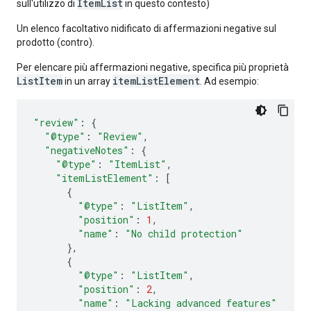
ItemList
sull'utilizzo di
in questo contesto)
Un elenco facoltativo nidificato di affermazioni negative sul
prodotto (contro).
Per elencare più affermazioni negative, specifica più proprietà
ListItem
itemListElement
in un array
. Ad esempio:
"review"
:
{
"@type"
:
"Review"
,
"negativeNotes"
:
{
"@type"
:
"ItemList"
,
"itemListElement"
:
[
{
"@type"
:
"ListItem"
,
"position"
:
1
,
"name"
:
"No child protection"
},
{
"@type"
:
"ListItem"
,
"position"
:
2
,
"name"
:
"Lacking advanced features"