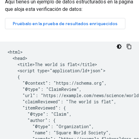
Aquí tienes un ejemplo de datos estructurados en la página
que aloja esta verificación de datos:
<html>

  <head>

    <title>The world is flat</title>

    <script type="application/ld+json">

    {

      "@context": "https://schema.org",

      "@type": "ClaimReview",

      "url": "https://example.com/news/science/world
      "claimReviewed": "The world is flat",

      "itemReviewed": {

        "@type": "Claim",

        "author": {

          "@type": "Organization",

          "name": "Square World Society",

          "sameAs": "https://example.flatworlders.co