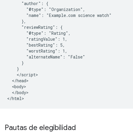
      "author": {

        "@type": "Organization",

        "name": "Example.com science watch"

      },

      "reviewRating": {

        "@type": "Rating",

        "ratingValue": 1,

        "bestRating": 5,

        "worstRating": 1,

        "alternateName": "False"

      }

    }

    </script>

  </head>

  <body>

  </body>

</html>
Pautas de elegibilidad