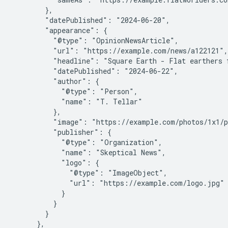
        },

        "datePublished": "2024-06-20",

        "appearance": {

          "@type": "OpinionNewsArticle",

          "url": "https://example.com/news/a122121",

          "headline": "Square Earth - Flat earthers f
          "datePublished": "2024-06-22",

          "author": {

            "@type": "Person",

            "name": "T. Tellar"

          },

          "image": "https://example.com/photos/1x1/p
          "publisher": {

            "@type": "Organization",

            "name": "Skeptical News",

            "logo": {

              "@type": "ImageObject",

              "url": "https://example.com/logo.jpg"

            }

          }

        }

      },
