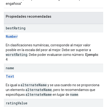
engañosa"
Propiedades recomendadas
best
Rating
Number
En clasificaciones numéricas, corresponde al mejor valor
posible en la escala del peor al mejor. Debe ser superior a
worstRating
. Debe poder evaluarse como número.
Ejemplo
:
4
name
Text
alternateName
Es igual a
y se usa cuando no se proporciona
alternateName
un elemento
, pero te recomendamos que
alternateName
name
especifiques
en lugar de
.
rating
Value