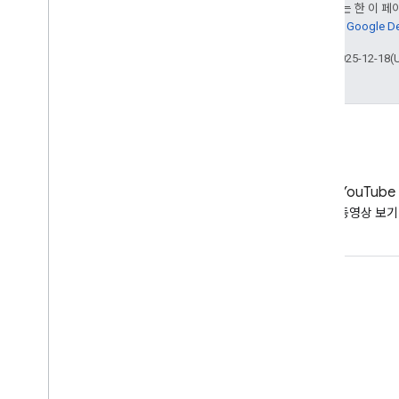
달리 명시되지 않는 한 이 
다. 자세한 내용은
Google 
최종 업데이트: 2025-12-18(
LinkedIn
YouTube
LinkedIn에서 확인하기
동영상 보기
지원 받기
도움말 포럼으로 이동
업무 시간에 대한 질문 제출
스팸, 피싱 또는 멀웨어 신고하기