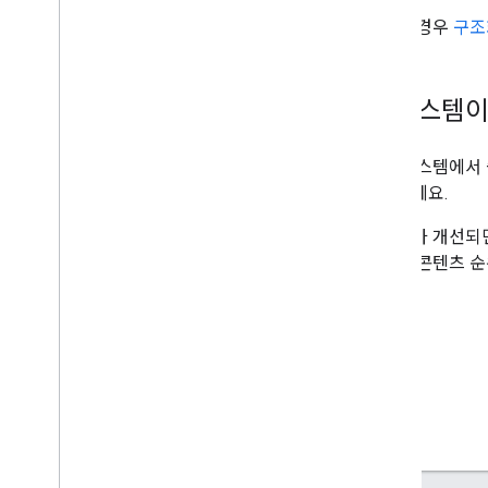
웹 스토리
제품의 경우
구조
얼리 어답터 프로그램
모니터링 및 디버깅
이 시스템이
사이트별 가이드
리뷰 시스템에서 
참고하세요.
콘텐츠가 개선되면
평가는 콘텐츠 순