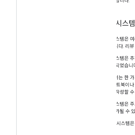
히 설명합니다.
유연한 샘플링
Google 디스커버
이미지
리뷰 시스템
유명한 장소
페이지 경험
리뷰 시스템은 여
선호하는 출처
제공합니다. 리뷰
순위 시스템
Google 검색 순위 시스템 가이드
리뷰 시스템은 추
리뷰 시스템
록 설계되었습니다
순위 업데이트
리뷰에서는 한 가
사이트 이름
니다. 노트북이나
사이트링크
리뷰를 작성할 수
스니펫
구조화된 데이터
리뷰 시스템은 주
제목 링크
의해 평가될 수 
번역된 특성
동영상
현재 이 시스템은
시각적 요소 갤러리
됩니다.