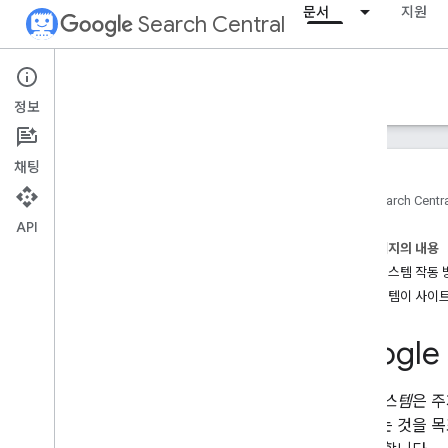
문서
지원
Search Central
Documentation
정보
소개
채팅
검색 Essentials
홈
Search Centr
API
검색엔진 최적화 기초
이 페이지의 내용
리뷰 시스템 작동 
크롤링 및 색인 생성
이 시스템이 사이트
순위 및 검색 노출
Googl
개요
AI 기능
서명일
리뷰 시스템
은 
파비콘
강화하는 것을 목
추천 스니펫