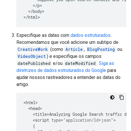
    </p>

  </body>

</html>
Especifique as datas com
dados estruturados
.
Recomendamos que você adicione um subtipo de
CreativeWork
(como
Article
,
BlogPosting
ou
VideoObject
) e especifique os campos
datePublished
e/ou
dateModified
.
Siga as
diretrizes de dados estruturados do Google
para
ajudar nossos rastreadores a entender as datas do
artigo.
<
html
<
head
<
title>Analyzing
Google
Search
traffic
dr
<
script
type
=
"application/ld+json"
{