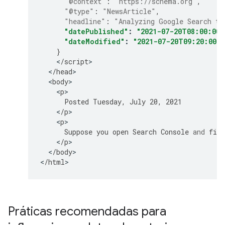
"@context"
:
"https://schema.org"
,
"@type"
:
"NewsArticle"
,
"headline"
:
"Analyzing Google Search tr
"datePublished"
:
"2021-07-20T08:00:00+
"dateModified"
:
"2021-07-20T09:20:00+0
}
<
/
script
<
/
head
<
body
<
p
Posted
Tuesday
,
July
20
,
2021
<
/
p
<
p
Suppose
you
open
Search
Console
and
find
<
/
p
<
/
body
>

<
/
html
>
Práticas recomendadas para