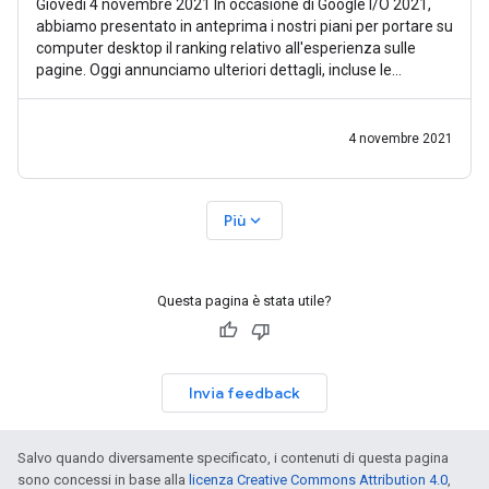
Giovedì 4 novembre 2021 In occasione di Google I/O 2021,
abbiamo presentato in anteprima i nostri piani per portare su
computer desktop il ranking relativo all'esperienza sulle
pagine. Oggi annunciamo ulteriori dettagli, incluse le
tempistiche
4 novembre 2021
expand_more
Più
Questa pagina è stata utile?
Invia feedback
Salvo quando diversamente specificato, i contenuti di questa pagina
sono concessi in base alla
licenza Creative Commons Attribution 4.0
,