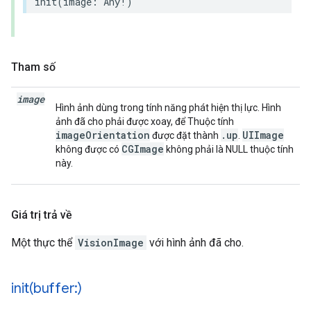
init
(
image
:
Any
!
)
Tham số
image
Hình ảnh dùng trong tính năng phát hiện thị lực. Hình
ảnh đã cho phải được xoay, để Thuộc tính
imageOrientation
.up
UIImage
được đặt thành
.
CGImage
không được có
không phải là NULL thuộc tính
này.
Giá trị trả về
Một thực thể
VisionImage
với hình ảnh đã cho.
init(
buffer:)