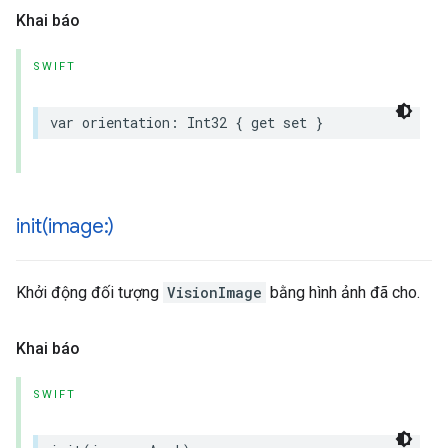
Khai báo
SWIFT
var
orientation
:
Int32
{
get
set
}
init(
image:)
Khởi động đối tượng
VisionImage
bằng hình ảnh đã cho.
Khai báo
SWIFT