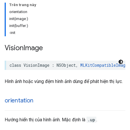
Trên trang này
orientation
init(image:)
init(buffer:)
-init
Vision
Image
class
VisionImage
:
NSObject
,
MLKitCompatibleImage
Hình ảnh hoặc vùng đệm hình ảnh dùng để phát hiện thị lực.
orientation
Hướng hiển thị của hình ảnh. Mặc định là
.up
.