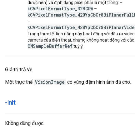
được nén) và định dạng pixel phải là một trong: –
kCVPixelFormatType_32BGRA
–
kCVPixelFormatType_420YpCbCr8BiPlanarFullRa
–
kCVPixelFormatType_420YpCbCr8BiPlanarVideo
Trong thực tế: tính năng này hoạt động với đầu ra video c
camera của điện thoại, nhưng không hoạt động với các n
CMSampleBufferRef
tuỳ ý.
Giá trị trả về
Một thực thể
VisionImage
có vùng đệm hình ảnh đã cho.
-init
Không dùng được.