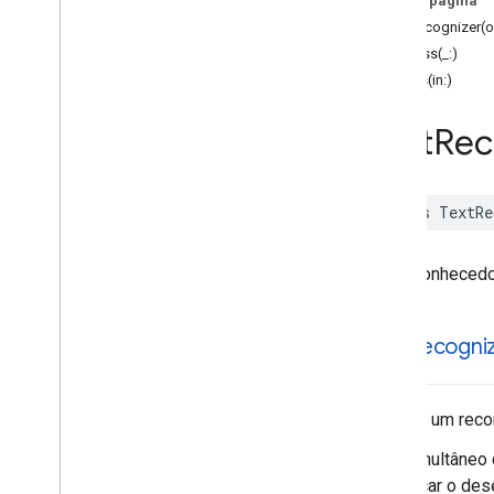
Nesta página
MLKit
Image
Labeling
Custom
textRecognizer(o
Código do idioma do kit de ML
process(_:)
MLKit
Object
Detection
results(in:)
MLKit
Object
Detection
Common
MLKit
Object
Detection
Custom
Text
Rec
Detecção de Kit de ML
MLKit
Pose
Detection preciso
MLKit
Pose
Detection
Common
class
TextRe
MLKit
Segmentation
Common
MLKit
Segmentation
Selfie
Resposta inteligente do Kit de ML
Um reconhecedor
MLKit
Text
Recognition (v2)
MLKit
Text
Recognition
Chinese
textRecogniz
Kit de ML de reconhecimento de texto
comum
Aulas
Visão geral
Retorna um reco
Opções de texto comuns
Uso simultâneo 
Texto
prejudicar o de