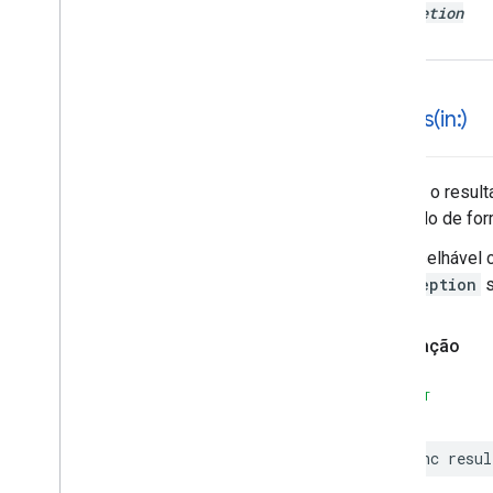
completion
results(
in:)
Retorna o resul
realizado de fo
É aconselhável c
NSException
s
Declaração
SWIFT
func
resul