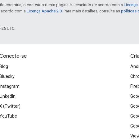
ão contrária, o conteúdo desta página é licenciado de acordo com a
Licença 
e acordo com a
Licença Apache 2.0
. Para mais detalhes, consulte as
políticas
7-25 UTC.
Conecte-se
Cri
Blog
And
Bluesky
Chr
Instagram
Fire
LinkedIn
Goog
X (Twitter)
Goog
YouTube
Goog
Goog
View