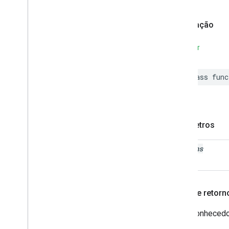
Bloqueio de texto
Elemento de texto
Declaração
Linha de texto
Reconhecimento de texto
SWIFT
Reconhecedor de texto
Protocolos
Definições de tipo
class
func
MLKit
Text
Recognition
Devanagari
Kit de texto de reconhecimento de ML
para japonês
MLKit
Text
Awareness em coreano
Parâmetros
Kit de tradução de ML
Kit de visão de ML
options
Imagem de ML
Valor de retorn
Um reconhecedor