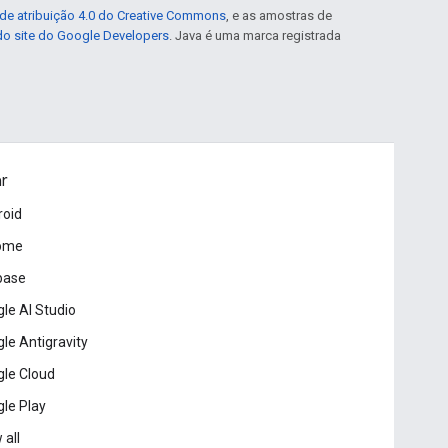
de atribuição 4.0 do Creative Commons
, e as amostras de
 do site do Google Developers
. Java é uma marca registrada
ar
roid
ome
base
le AI Studio
le Antigravity
le Cloud
le Play
 all