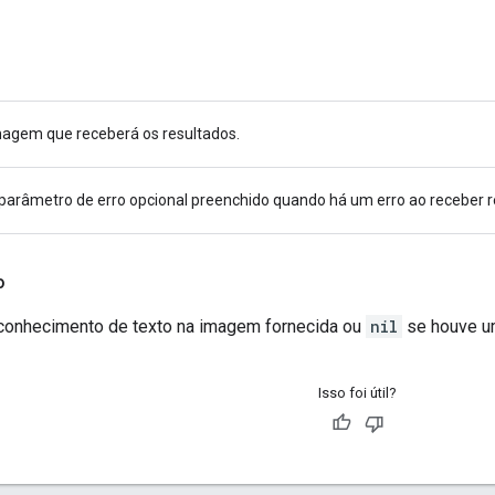
magem que receberá os resultados.
arâmetro de erro opcional preenchido quando há um erro ao receber r
o
conhecimento de texto na imagem fornecida ou
nil
se houve um
Isso foi útil?