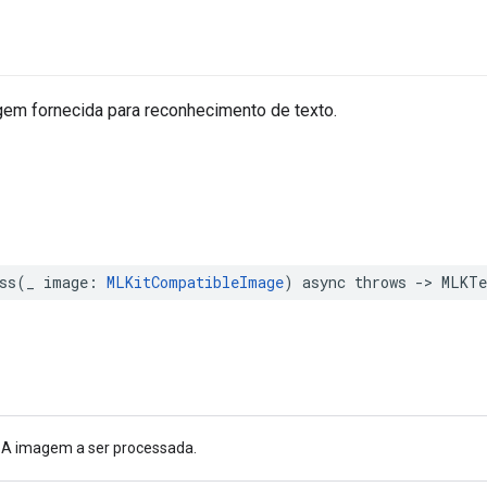
em fornecida para reconhecimento de texto.
ss
(
_
image
:
MLKitCompatibleImage
)
async
throws
->
MLKTe
A imagem a ser processada.