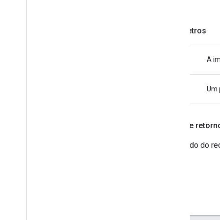
Parâmetros
image
A i
error
Um p
Valor de retorn
Resultado do re