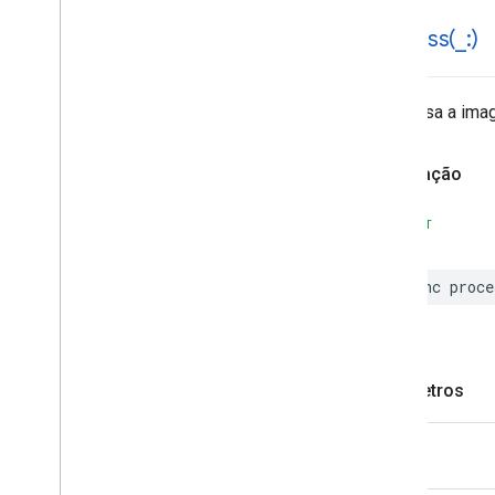
process(
_
:)
Processa a imag
Declaração
SWIFT
func
proce
Parâmetros
image