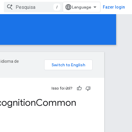
/
Fazer login
 idioma de
Isso foi útil?
ognition
Common