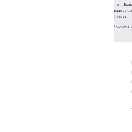
Exceto em caso de indicaç
código são licenciadas d
da Oracle e/ou afiliadas.
Última atualização 2025-0
Envolver
Google Developer Program
Google Developer Groups
Google Developer Experts
Accelerators
Google Cloud & NVIDIA