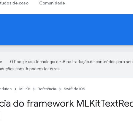
tudos de caso
Comunidade
O Google usa tecnologia de IA na tradução de conteúdos para seu
raduções com IA podem ter erros.
odutos
ML Kit
Referência
Swift do iOS
cia do framework MLKit
Text
Rec