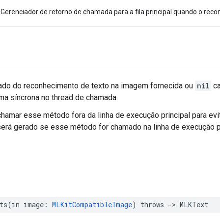
Gerenciador de retorno de chamada para a fila principal quando o reco
tado do reconhecimento de texto na imagem fornecida ou
nil
ca
rma síncrona no thread de chamada.
hamar esse método fora da linha de execução principal para evi
erá gerado se esse método for chamado na linha de execução pr
ts
(
in
image
:
MLKitCompatibleImage
)
throws
->
MLKText