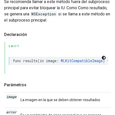
Se recomienda llamar a este método fuera del subproceso
principal para evitar bloquear la IU. Como Como resultado,
se genera una
NSException
si se llama a este método en
el subproceso principal.
Declaración
SWIFT
func
results
(
in
image
:
MLKitCompatibleImage
)
thr
Parámetros
image
La imagen en la que se deben obtener resultados.
error