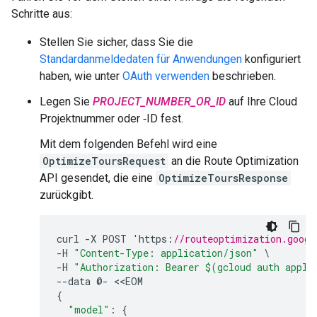
Schritte aus:
Stellen Sie sicher, dass Sie die
Standardanmeldedaten für Anwendungen
konfiguriert
haben, wie unter
OAuth verwenden
beschrieben.
Legen Sie
PROJECT_NUMBER_OR_ID
auf Ihre Cloud
Projektnummer oder ‑ID fest.
Mit dem folgenden Befehl wird eine
OptimizeToursRequest
an die Route Optimization
API gesendet, die eine
OptimizeToursResponse
zurückgibt.
curl
-
X
POST
'
https
:
//routeoptimization.googl
-
H
"Content-Type: application/json"
-
H
"Authorization: Bearer $(gcloud auth appli
--
data
@
-
<<
EOM
{
"model"
:
{