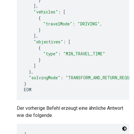
],
"vehicles"
:
[
{
"travelMode"
:
"DRIVING"
,
}
],
"objectives"
:
[
{
"type"
:
"MIN_TRAVEL_TIME"
}
]
},
"solvingMode"
:
"TRANSFORM_AND_RETURN_REQUE
}
EOM
Der vorherige Befehl erzeugt eine ähnliche Antwort
wie die folgende.
{
