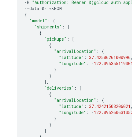
-
H
"Authorization: Bearer $(gcloud auth appli
--
data
@
-
<<
EOM
{
"model"
:
{
"shipments"
:
[
{
"pickups"
:
[
{
"arrivalLocation"
:
{
"latitude"
:
37.42506261000996
,
"longitude"
:
-
122.0953551193013
}
}
],
"deliveries"
:
[
{
"arrivalLocation"
:
{
"latitude"
:
37.42421503206021
,
"longitude"
:
-
122.0952606313522
}
}
]
}