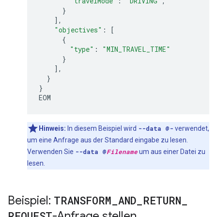
"travelMode"
:
"DRIVING"
,
}
],
"objectives"
:
[
{
"type"
:
"MIN_TRAVEL_TIME"
}
],
}
}
EOM
Hinweis:
In diesem Beispiel wird
--data @-
verwendet,
um eine Anfrage aus der Standard eingabe zu lesen.
Verwenden Sie
--data @
Filename
um aus einer Datei zu
lesen.
Beispiel:
TRANSFORM
_
AND
_
RETURN
_
REQUEST
-Anfrage stellen