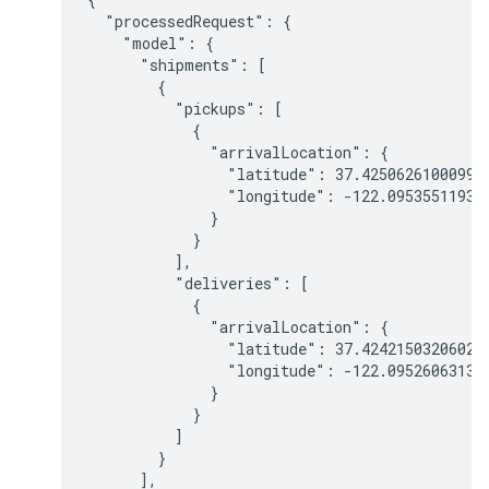
  "processedRequest": {

    "model": {

      "shipments": [

        {

          "pickups": [

            {

              "arrivalLocation": {

                "latitude": 37.425062610009959
                "longitude": -122.095355119301
              }

            }

          ],

          "deliveries": [

            {

              "arrivalLocation": {

                "latitude": 37.424215032060211
                "longitude": -122.095260631352
              }

            }

          ]

        }

      ],
