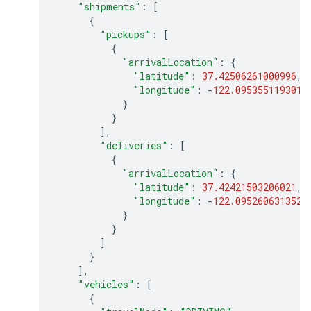
"shipments"
:
[
{
"pickups"
:
[
{
"arrivalLocation"
:
{
"latitude"
:
37.42506261000996
,
"longitude"
:
-
122.0953551193013
}
}
],
"deliveries"
:
[
{
"arrivalLocation"
:
{
"latitude"
:
37.42421503206021
,
"longitude"
:
-
122.0952606313522
}
}
]
}
],
"vehicles"
:
[
{