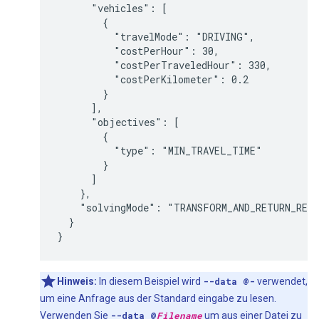
      "vehicles": [

        {

          "travelMode": "DRIVING",

          "costPerHour": 30,

          "costPerTraveledHour": 330,

          "costPerKilometer": 0.2

        }

      ],

      "objectives": [

        {

          "type": "MIN_TRAVEL_TIME"

        }

      ]

    },

    "solvingMode": "TRANSFORM_AND_RETURN_REQU
  }

Hinweis:
In diesem Beispiel wird
--data @-
verwendet,
um eine Anfrage aus der Standard eingabe zu lesen.
Verwenden Sie
--data @
Filename
um aus einer Datei zu