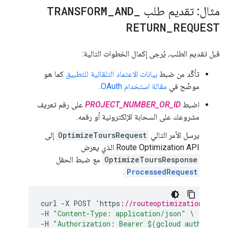
مثال: تقديم طلب
_
AND
_
TRANSFORM
RETURN
_
REQUEST
قبل تقديم الطلب، يُرجى إكمال الخطوات التالية:
تأكَّد من ضبط
بيانات الاعتماد التلقائية للتطبيق
كما هو
موضّح في
مقالة استخدام OAuth
.
اضبط
PROJECT_NUMBER_OR_ID
على رقم تعريف
مشروعك على السحابة الإلكترونية أو رقمه.
يرسل الأمر التالي
OptimizeToursRequest
إلى
Route Optimization API الذي يعرض
OptimizeToursResponse
مع ضبط الحقل
.
ProcessedRequest
curl
-
X
POST
'
https
:
//routeoptimization.googl
-
H
"Content-Type: application/json"
-
H
"Authorization: Bearer $(gcloud auth appli