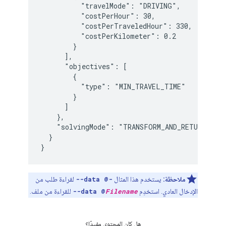
          "travelMode": "DRIVING",

          "costPerHour": 30,

          "costPerTraveledHour": 330,

          "costPerKilometer": 0.2

        }

      ],

      "objectives": [

        {

          "type": "MIN_TRAVEL_TIME"

        }

      ]

    },

    "solvingMode": "TRANSFORM_AND_RETURN_REQU
  }

ملاحظة:
يستخدم هذا المثال
--data @-
لقراءة طلب من
الإدخال العادي. استخدِم
Filename
--data @
للقراءة من ملف.
هل كان المحتوى مفيدًا؟