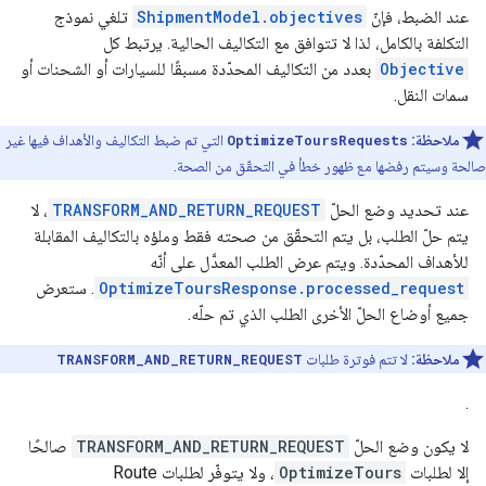
عند الضبط، فإنّ
ShipmentModel.objectives
تلغي نموذج
التكلفة بالكامل، لذا لا تتوافق مع التكاليف الحالية. يرتبط كل
Objective
بعدد من التكاليف المحدّدة مسبقًا للسيارات أو الشحنات أو
سمات النقل.
ملاحظة:
OptimizeToursRequests
التي تم ضبط التكاليف والأهداف فيها غير
صالحة وسيتم رفضها مع ظهور خطأ في التحقّق من الصحة.
عند تحديد وضع الحلّ
TRANSFORM_AND_RETURN_REQUEST
، لا
يتم حلّ الطلب، بل يتم التحقّق من صحته فقط وملؤه بالتكاليف المقابلة
للأهداف المحدّدة. ويتم عرض الطلب المعدَّل على أنّه
OptimizeToursResponse.processed_request
. ستعرض
جميع أوضاع الحلّ الأخرى الطلب الذي تم حلّه.
ملاحظة:
لا تتم فوترة طلبات
TRANSFORM_AND_RETURN_REQUEST
.
لا يكون وضع الحلّ
TRANSFORM_AND_RETURN_REQUEST
صالحًا
إلا لطلبات
OptimizeTours
، ولا يتوفّر لطلبات Route