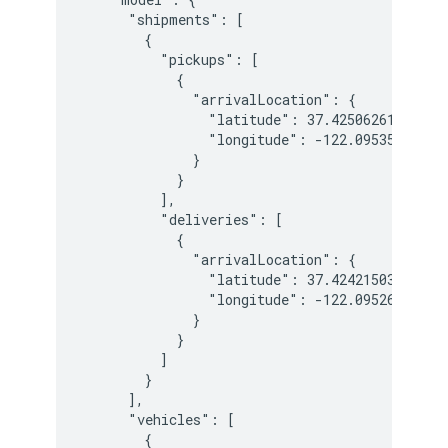
      "shipments": [

        {

          "pickups": [

            {

              "arrivalLocation": {

                "latitude": 37.425062610009959
                "longitude": -122.095355119301
              }

            }

          ],

          "deliveries": [

            {

              "arrivalLocation": {

                "latitude": 37.424215032060211
                "longitude": -122.095260631352
              }

            }

          ]

        }

      ],

      "vehicles": [

        {
