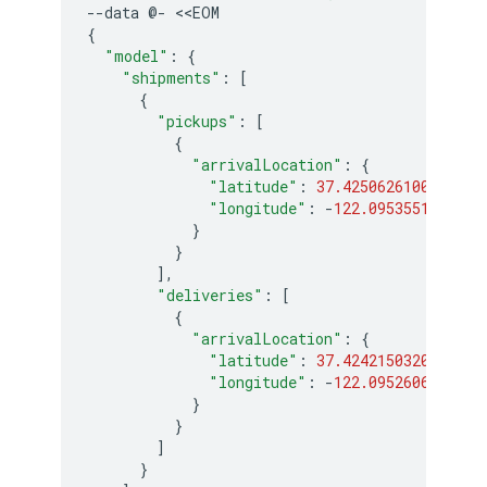
--
data
@
-
<<
EOM
{
"model"
:
{
"shipments"
:
[
{
"pickups"
:
[
{
"arrivalLocation"
:
{
"latitude"
:
37.42506261000996
,
"longitude"
:
-
122.0953551193013
}
}
],
"deliveries"
:
[
{
"arrivalLocation"
:
{
"latitude"
:
37.42421503206021
,
"longitude"
:
-
122.0952606313522
}
}
]
}