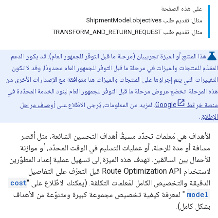
على هذه الصفحة
مثال: تقديم طلب ShipmentModel.objectives
مثال: تقديم طلب TRANSFORM_AND_RETURN_REQUEST
هذا المنتج أو الميزة تجريبيان (مرحلة ما قبل التوفّر للجمهور العام). قد يكون الدعم
المقدّم للمنتجات والميزات في مرحلة ما قبل التوفّر للجمهور العام محدودًا، وقد لا تكون
التغييرات التي يتم إجراؤها على المنتجات والميزات هنا متوافقة مع الإصدارات الأخرى من
هذه المرحلة. تخضع عروض مرحلة ما قبل التوفّر للجمهور العام لبنود الخدمة المحدّدة في
منصة خرائط Google
. لمزيد من المعلومات، يُرجى الاطّلاع على
أوصاف مراحل
الإطلاق
.
الأهداف هي مَعلمات تحدّد مسبقًا أهداف التحسين الشائعة، مثل أقصر
مسافة أو مدة للرحلة، أو عمليات التسليم في الوقت المحدّد، أو موازنة
الأحمال بين السائقين. تهدف هذه الميزة إلى تسهيل عملية إعداد المطوّرين
لاستخدام Route Optimization API قبل التعرّف على التفاصيل
الدقيقة والتخصيص الكامل لمَعلمات التكلفة. (يمكنك الاطّلاع على "
cost
model
" لمعرفة كيفية تخصيص مجموعة كبيرة ومتنوّعة من الأهداف
بشكل كامل).