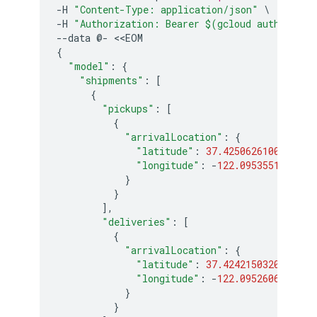
-
H
"Content-Type: application/json"
-
H
"Authorization: Bearer $(gcloud auth appli
--
data
@
-
<<
EOM
{
"model"
:
{
"shipments"
:
[
{
"pickups"
:
[
{
"arrivalLocation"
:
{
"latitude"
:
37.42506261000996
,
"longitude"
:
-
122.0953551193013
}
}
],
"deliveries"
:
[
{
"arrivalLocation"
:
{
"latitude"
:
37.42421503206021
,
"longitude"
:
-
122.0952606313522
}
}