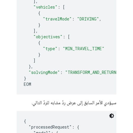
],
"vehicles"
:
[
{
"travelMode"
:
"DRIVING"
,
}
],
"objectives"
:
[
{
"type"
:
"MIN_TRAVEL_TIME"
}
]
},
"solvingMode"
:
"TRANSFORM_AND_RETURN_REQUE
}
EOM
سيؤدي الأمر السابق إلى عرض ردّ مشابه للردّ التالي.
{

  "processedRequest": {

    "model": {
