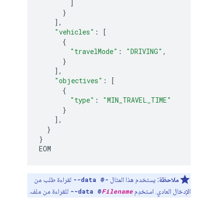
]
}
],
"vehicles"
:
[
{
"travelMode"
:
"DRIVING"
,
}
],
"objectives"
:
[
{
"type"
:
"MIN_TRAVEL_TIME"
}
],
}
}
EOM
ملاحظة:
يستخدم هذا المثال
--data @-
لقراءة طلب من
الإدخال العادي. استخدِم
Filename
--data @
للقراءة من ملف.