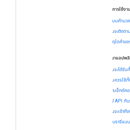
ขีดจำกัดการใช้งา
ระบบคำนวณ
ฉันจะติดตา
เหตุใดคำขอร
การพัฒนาแอปพลิ
ฉันจะได้รับท
ฉันควรใช้ทั
โปรเจ็กต์คอน
คีย์ API กั
ฉันจะเข้าถ
ไลบรารีแบบ