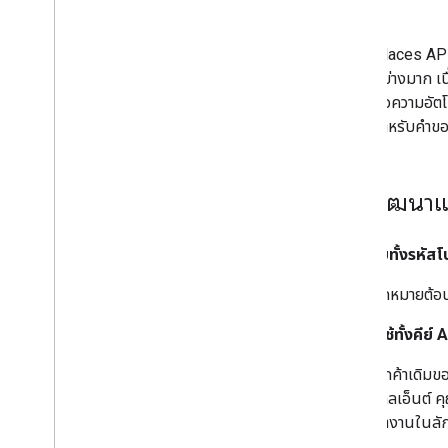
มาก
Places API 
อย่างมาก เน
ข้อความอัตโ
สำหรับคำขอ
การพัฒนาแ
ฉันได้รับทั้งรหัส
จดหมายต้อน
ฉันควรใช้ทั้งคีย
ลูกค้าเดิมข
ไคลเอ็นต์ ค
ทำงานในลัก