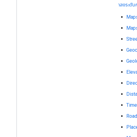
ตกลงระดับก
Maps
Maps
Stre
Geoc
Geol
Elev
Direc
Dista
Time
Road
Plac