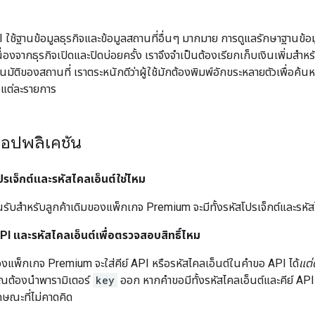
ใช้ฐานข้อมูลธุรกิจและข้อมูลสถานที่อื่นๆ มากมาย การดูแลรักษาฐานข้อม
ื่องจากธุรกิจเปิดและปิดบ่อยครั้ง เราจึงจำเป็นต้องเรียกเก็บเงินเพิ่มสำ
นมัติของสถานที่ เราตระหนักดีว่าผู้ใช้มักต้องพิมพ์อักขระหลายตัวเพื่อค้น
แต่ละรายการ
อปพลิเคชัน
โปรเจ็กต์และรหัสไคลเอ็นต์ใช่ไหม
รับสำหรับลูกค้าเดิมของแพ็กเกจ Premium จะมีทั้งรหัสโปรเจ็กต์และรหัส
์ API และรหัสไคลเอ็นต์เพื่อตรวจสอบสิทธิ์ไหม
องแพ็กเกจ Premium จะใส่คีย์ API หรือรหัสไคลเอ็นต์ในคําขอ API ได้
แต่
ุณต้องนําพารามิเตอร์
key
ออก หากคําขอมีทั้งรหัสไคลเอ็นต์และคีย์ 
ษณะที่ไม่คาดคิด