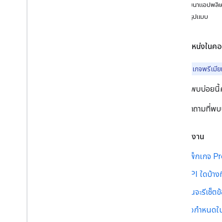
การพัฒนาแอปพลิเ
คําถามที่พบบ่อยเกี่ยวกับการย้ายข้อมูลรหัส
ไคลเอ็นต์
การจัดรูปแบบ
ตำแหน่งในคอ
สำคัญ:
แพ็กเกจพรีเมียม
คำถามที่พบบ่อยนี
โปรดดูคำถามที่พบ
เริ่มต้นใช้งาน
แพ็กเกจ P
API ใดบ้าง
ฉันจะรีเซ็ต
ข้อกำหนดใน