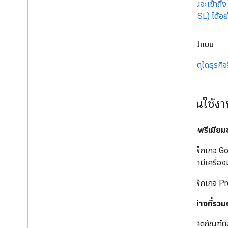
ฉันจะเข้าถ
(SSL) ได้อย
การจัดรูปแบบ
เหตุใดธุรกิ
เริ่มต้นใช้ง
แพ็กเกจพรีเมีย
แพ็กเกจ G
เขามีเครื่อ
แพ็กเกจ Pr
API ใดบ้างที่ร
ผลิตภัณฑ์ต