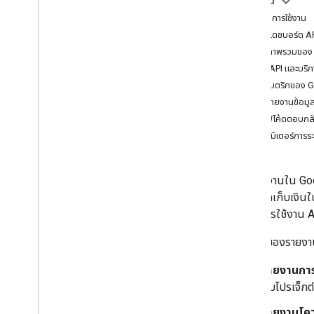
ในหน้านี้
รายงานการใช้งาน
หน้าแดชบอร์ด AP
หน้าภาพรวมของ
หน้า API และบร
หน้าเมตริกของ
การรายงานข้อมูลเ
กราฟโค้ดตอบกล
พารามิเตอร์การร
การรายงานใน Goog
การเรียกเก็บเงิน
โควต้าการใช้งาน 
ประเภทของรายงานม
รายงานการ
กับโปรเจ็กต์
รายงานโคว