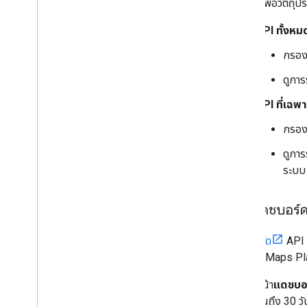
สนอง) เพื่อวัตถุ
API ทั้งหม
กรอง
ดูการ
API ที่เฉพ
กรองต
ดูการ
ระบบ
หน้าแดชบอร์ด
แดชบอร์ด
API 
Google Maps Pla
หน้า
แดชบอ
จนถึง 30 วั