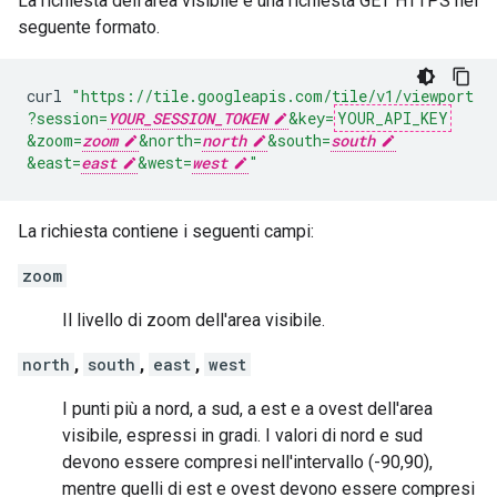
La richiesta dell'area visibile è una richiesta GET HTTPS nel
seguente formato.
curl
"https://tile.googleapis.com/tile/v1/viewport
?session=
YOUR_SESSION_TOKEN
&key=
YOUR_API_KEY
&zoom=
zoom
&north=
north
&south=
south
&east=
east
&west=
west
"
La richiesta contiene i seguenti campi:
zoom
Il livello di zoom dell'area visibile.
north
,
south
,
east
,
west
I punti più a nord, a sud, a est e a ovest dell'area
visibile, espressi in gradi. I valori di nord e sud
devono essere compresi nell'intervallo (-90,90),
mentre quelli di est e ovest devono essere compresi