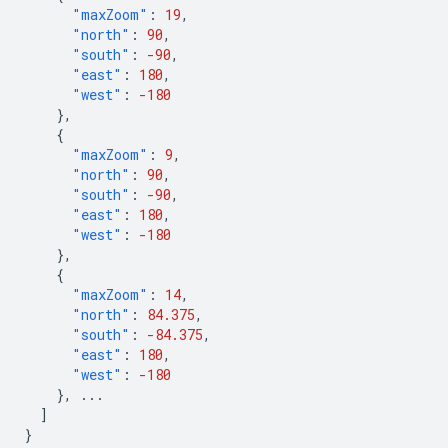
"maxZoom"
:
19
,
"north"
:
90
,
"south"
:
-90
,
"east"
:
180
,
"west"
:
-180
},
{
"maxZoom"
:
9
,
"north"
:
90
,
"south"
:
-90
,
"east"
:
180
,
"west"
:
-180
},
{
"maxZoom"
:
14
,
"north"
:
84.375
,
"south"
:
-84.375
,
"east"
:
180
,
"west"
:
-180
},
...
]
}