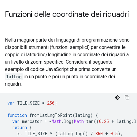
Funzioni delle coordinate dei riquadri
Nella maggior parte dei linguaggi di programmazione sono
disponibili strumenti (funzioni semplici) per convertire le
coppie di latitudine/longitudine in coordinate dei riquadri a
un livello di zoom specifico. Considera il seguente
esempio di codice JavaScript che prima converte un
latLng
in un punto e poi un punto in coordinate dei
riquadri.
var
TILE_SIZE
=
256
;
function
fromLatLngToPoint
(
latLng
)
{
var
mercator
=
-
Math
.
log
(
Math
.
tan
((
0.25
+
latLng
.
l
return
{
x
:
TILE_SIZE
*
(
latLng
.
lng
()
/
360
+
0.5
),