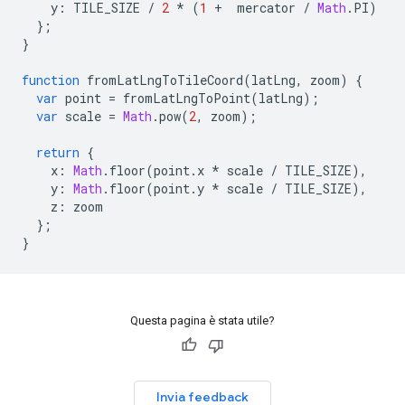
y
:
TILE_SIZE
/
2
*
(
1
+
mercator
/
Math
.
PI
)
};
}
function
fromLatLngToTileCoord
(
latLng
,
zoom
)
{
var
point
=
fromLatLngToPoint
(
latLng
);
var
scale
=
Math
.
pow
(
2
,
zoom
);
return
{
x
:
Math
.
floor
(
point
.
x
*
scale
/
TILE_SIZE
),
y
:
Math
.
floor
(
point
.
y
*
scale
/
TILE_SIZE
),
z
:
zoom
};
}
Questa pagina è stata utile?
Invia feedback