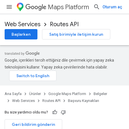
Maps Platform
Oturum aç
Web Services
Routes API
Başlarken
Satış birimiyle iletişim kurun
Google, içerikleri tercih ettiğiniz dile çevirmek için yapay zeka
teknolojisini kullanır. Yapay zeka çevirilerinde hata olabilir.
Ana Sayfa
Ürünler
Google Maps Platform
Belgeler
Web Services
Routes API
Başvuru Kaynakları
Bu size yardımcı oldu mu?
Geri bildirim gönderin