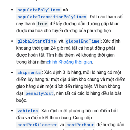
populatePolylines
và
populateTransitionPolylines
:
Đặt các tham số
này thành
true
để lấy đường dẫn đường gấp khúc
được mã hoá cho tuyến đường của phương tiện.
globalStartTime
và
globalEndTime
:
Xác định
khoảng thời gian 24 giờ mà tất cả hoạt động phải
được hoàn tất. Tìm hiểu thêm về khoảng thời gian
trong khái niệm
chính Khoảng thời gian
.
shipments
:
Xác định 3 lô hàng, mỗi lô hàng có một
điểm lấy hàng từ một địa điểm kho chung và một điểm
giao hàng đến một đích đến riêng biệt. Vì bạn không
đặt
penaltyCost
, nên tất cả các lô hàng đều là bắt
buộc.
vehicles
:
Xác định một phương tiện có điểm bắt
đầu và điểm kết thúc chung. Cung cấp
costPerKilometer
và
costPerHour
để hướng dẫn