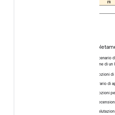
Completamen
Nello scenario d
posizione di un 
Opzioni di
Orario di a
Opzioni pe
Recension
Valutazion