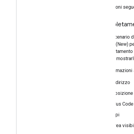
Le sezioni segue
Completament
Nello scenario d
Details (New) pe
Completamento au
luogo e mostrar
Le informazioni
Indirizzo
Posizione 
Plus Code
Tipi
Area visibi