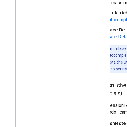
un massimo
Per le ri
Autocompl
Place Det
Place Deta
Nota
:se termini la s
richieste ad Autocomple
perché la richiesta che ut
tornano al prezzo per ric
Sessioni che
Essentials)
Per le sessioni 
utilizzando i ca
Richieste