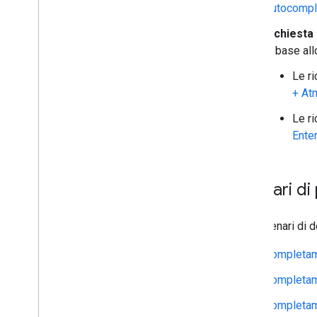
Autocompl
Richiesta
in base al
Le ri
+ At
Le ri
Ente
Scenari di
I tre scenari di
Completame
Completame
Completam