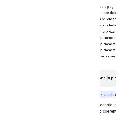
API Places (novità)
Su questa pagi
Utilizzare l'API Places (novità)
Fatturazione dell
Utilizzare i dati dei luoghi (novità)
Sessioni che t
Usa token di sessione
Sessioni che t
Informazioni sui token di sessione
Scenari di prezzi
Utilizzo dei token di sessione
Completamento 
Completamento automatico
(nuovo) e prezzi delle sessioni
Completamento 
Cerca lungo il percorso
Completamento
Riepiloghi basati sull'IA
Prezzi senza ses
Link a Google Maps
Segnalare contenuti inappropriati
Librerie client
Seleziona la pi
Questa funzionalità r
Google consiglia
tariffario coere