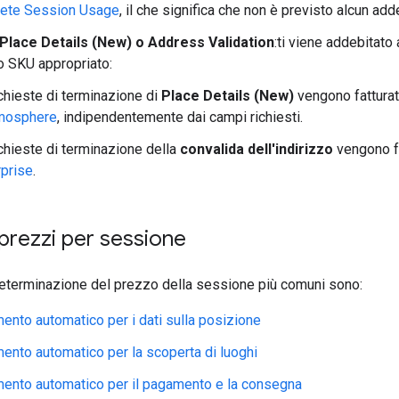
ete Session Usage
, il che significa che non è previsto alcun add
 Place Details (New) o Address Validation
:ti viene addebitato
lo SKU appropriato:
chieste di terminazione di
Place Details (New)
vengono fatturat
mosphere
, indipendentemente dai campi richiesti.
chieste di terminazione della
convalida dell'indirizzo
vengono fa
rprise
.
 prezzi per sessione
 determinazione del prezzo della sessione più comuni sono:
nto automatico per i dati sulla posizione
nto automatico per la scoperta di luoghi
ento automatico per il pagamento e la consegna