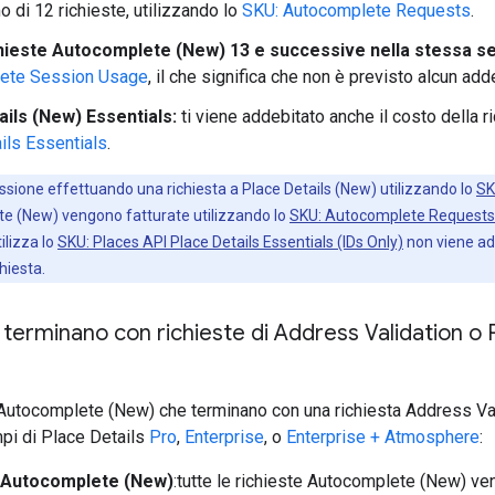
 di 12 richieste, utilizzando lo
SKU: Autocomplete Requests
.
chieste Autocomplete (New) 13 e successive nella stessa s
ete Session Usage
, il che significa che non è previsto alcun add
ails (New) Essentials:
ti viene addebitato anche il costo della r
ils Essentials
.
essione effettuando una richiesta a Place Details (New) utilizzando lo
SK
te (New) vengono fatturate utilizzando lo
SKU: Autocomplete Requests
ilizza lo
SKU: Places API Place Details Essentials (IDs Only)
non viene add
hiesta.
 terminano con richieste di Address Validation o 
Autocomplete (New) che terminano con una richiesta Address Val
mpi di Place Details
Pro
,
Enterprise
, o
Enterprise + Atmosphere
:
 Autocomplete (New)
:tutte le richieste Autocomplete (New) ve