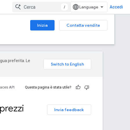
/
Accedi
Inizia
Contatta vendite
ngua preferita. Le
laces API
Questa pagina è stata utile?
prezzi
Invia feedback