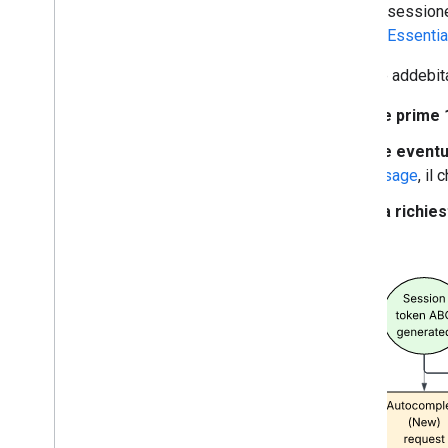
Questa sessione 
Details Essentia
Ti viene addebit
Le prime 
Le eventu
Usage
, il
La richies