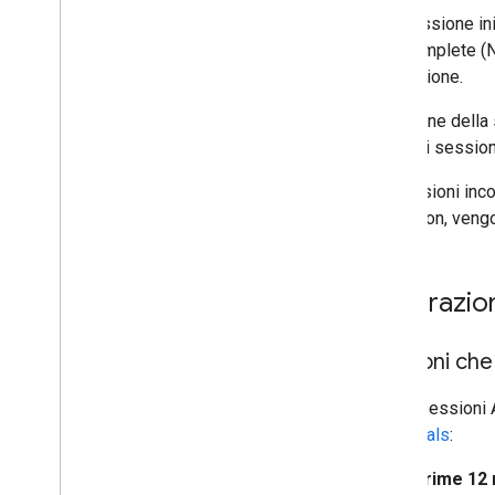
Una sessione ini
Autocomplete (Ne
di sessione.
Al termine della
token di sessio
Le sessioni inco
Validation, veng
Fatturazio
Sessioni che
Per le sessioni 
Essentials
:
Prime 12 