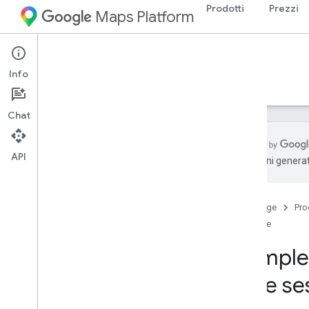
Prodotti
Prezzi
Maps Platform
Web Services
Places API
Info
Guide
Riferimento
Risorse
Legacy
Chat
API
traduzioni generat
API luoghi
Panoramica
Home page
Pro
ID luogo
Guide
Icone di luoghi
Complet
Configurazione
delle se
Configurare l'API Places