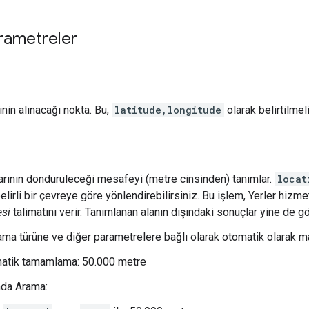
rametreler
rinin alınacağı nokta. Bu,
latitude,longitude
olarak belirtilmeli
arının döndürüleceği mesafeyi (metre cinsinden) tanımlar.
locat
elirli bir çevreye göre yönlendirebilirsiniz. Bu işlem, Yerler hiz
esi
talimatını verir. Tanımlanan alanın dışındaki sonuçlar yine de gös
rama türüne ve diğer parametrelere bağlı olarak otomatik olarak ma
atik tamamlama: 50.000 metre
nda Arama: