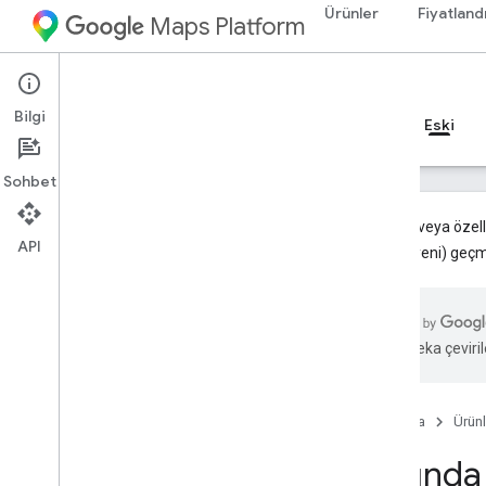
Ürünler
Fiyatland
Maps Platform
Web Services
Places API
Bilgi
Rehberler
Başvuru Kaynakları
Kaynaklar
Eski
Sohbet
Bu ürün veya özell
API
API'ye (yeni) geç
Places API (eski)
Genel bakış
Yerler API'lerini kullanma
Yapay zeka çevirile
Yer Arama
Genel bakış
Yer Bulma
Ana Sayfa
Ürünl
Yakında Arama
Yakında
Metin Arama