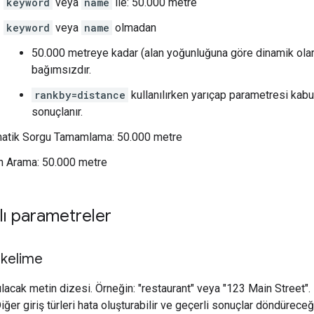
keyword
veya
name
ile: 50.000 metre
keyword
veya
name
olmadan
50.000 metreye kadar (alan yoğunluğuna göre dinamik olara
bağımsızdır.
rankby=distance
kullanılırken yarıçap parametresi kab
sonuçlanır.
atik Sorgu Tamamlama: 50.000 metre
n Arama: 50.000 metre
lı parametreler
 kelime
acak metin dizesi. Örneğin: "restaurant" veya "123 Main Street". B
Diğer giriş türleri hata oluşturabilir ve geçerli sonuçlar döndürece