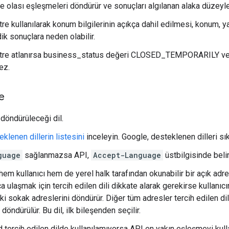
e olası eşleşmeleri döndürür ve sonuçları algılanan alaka düzeyler
re kullanılarak konum bilgilerinin açıkça dahil edilmesi, konum, y
k sonuçlara neden olabilir.
tre atlanırsa business_status değeri CLOSED_TEMPORARILY 
ez.
e
 döndürüleceği dil.
klenen dillerin listesini
inceleyin. Google, desteklenen dilleri sık
guage
sağlanmazsa API,
Accept-Language
üstbilgisinde belirt
hem kullanıcı hem de yerel halk tarafından okunabilir bir açık adr
 ulaşmak için tercih edilen dili dikkate alarak gerekirse kullanıcı
ki sokak adreslerini döndürür. Diğer tüm adresler tercih edilen di
 döndürülür. Bu dil, ilk bileşenden seçilir.
d tercih edilen dilde kullanılamıyorsa API en yakın eşleşmeyi kulla