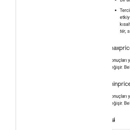
Terci
etkiy
kısal
tér
, 
maxpric
Sonuçları y
değişir. Be
minpric
Sonuçları y
değişir. Be
ad