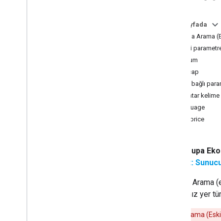
Yer Ayrıntıları
Yerin Fotoğrafları
Bu sayfada
Place Autocomplete
Yakında Arama (Es
Sorgu Otomatik Tamamlama
Gerekli parametre
Yer verileriyle çalışma
konum
İstemci Kitaplıkları
yarıçap
İsteğe bağlı para
Yerler API'lerine Taşı (Yeni)
anahtar kelime
Genel bakış
language
Yakındaki Arama'ya taşı (Yeni)
maxprice
Metin Arama'ya Taşı (Yeni)
Yer Ayrıntılarına Taşı (Yeni)
Yer Fotoğrafına Taşı (Yeni)
Avrupa Ekon
Otomatik Tamamlama'ya Taşı (Yeni)
Not: Sunucu 
Places API yanıtını taşıma
Yakında Arama (es
aradığınız yer tü
Yakında Arama (Eski) v