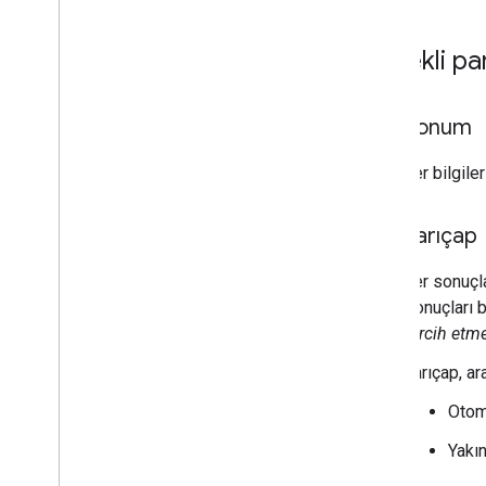
Gerekli pa
konum
Yer bilgile
yarıçap
Yer sonuçl
sonuçları b
tercih etm
Yarıçap, a
Otom
Yakı