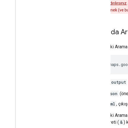
göre faturalandırılırsınız
verileri istememek (ve b
Yakında Ara
Yakındaki Arama 
https://maps.goo
Burada
output
json
(öne
xml
, çıkı
Yakındaki Arama (
"ve" işareti (
&
) 