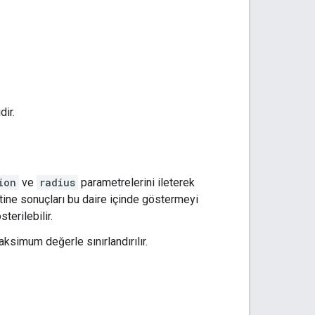
dir.
ion
ve
radius
parametrelerini ileterek
metine sonuçları bu daire içinde göstermeyi
terilebilir.
ksimum değerle sınırlandırılır.