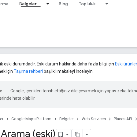
ırma
Belgeler
Blog
Topluluk
ik eski durumdadır. Eski durum hakkında daha fazla bilgi için
Eski ürünler
mek için
Taşıma rehberi
başlıklı makaleyi inceleyin.
Google, içerikleri tercih ettiğiniz dile çevirmek için yapay zeka teknol
rinde hata olabilir.
er
Google Maps Platform
Belgeler
Web Services
Places API
 Arama (eski)