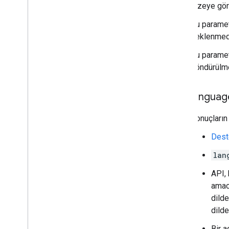
dizeye gör
Bu paramet
beklenmedi
Bu parame
döndürülm
languag
Sonuçların
Deste
lan
API, 
amaca
dilde
dilde
Bir a