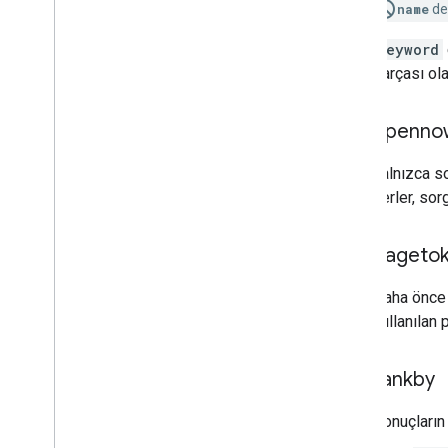
name
des
keyword
parçası olar
openno
Yalnızca so
yerler, so
pageto
Daha önce 
kullanılan 
rankby
Sonuçların 