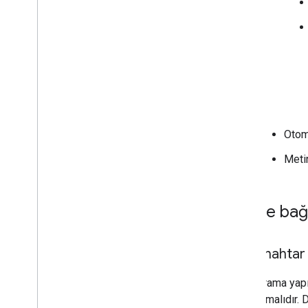
Otom
Meti
İsteğe bağ
anahtar
Arama yapıl
olmalıdır. 