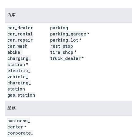
汽車
car
_
dealer
parking
car
_
rental
parking
_
garage
*
car
_
repair
parking
_
lot
*
car
_
wash
rest
_
stop
ebike
_
tire
_
shop
*
charging
_
truck
_
dealer
*
station
*
electric
_
vehicle
_
charging
_
station
gas
_
station
業務
business
_
center
*
corporate
_