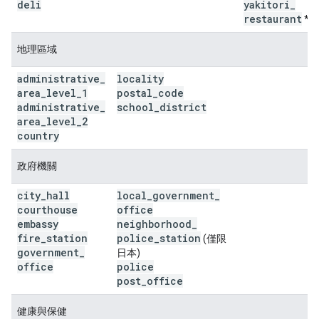
deli
yakitori
_
restaurant
*
地理區域
administrative
_
locality
area
_
level
_
1
postal
_
code
administrative
_
school
_
district
area
_
level
_
2
country
政府機關
city
_
hall
local
_
government
_
courthouse
office
embassy
neighborhood
_
fire
_
station
police
_
station
(僅限
government
_
日本)
office
police
post
_
office
健康與保健