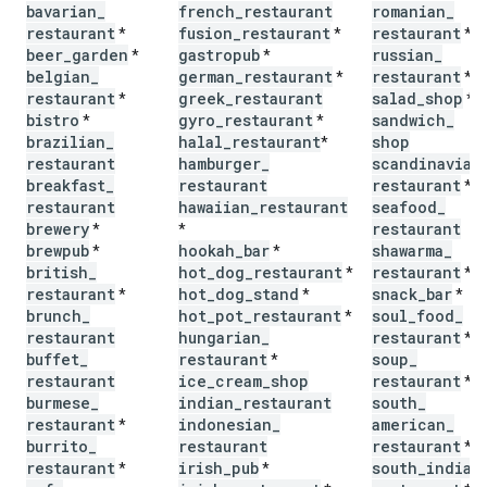
bavarian
_
french
_
restaurant
romanian
_
restaurant
fusion
_
restaurant
restaurant
*
*
*
beer
_
garden
gastropub
russian
_
*
*
belgian
_
german
_
restaurant
restaurant
*
*
restaurant
greek
_
restaurant
salad
_
shop
*
*
bistro
gyro
_
restaurant
sandwich
_
*
*
brazilian
_
halal
_
restaurant
shop
*
restaurant
hamburger
_
scandinavian
breakfast
_
restaurant
restaurant
*
restaurant
hawaiian
_
restaurant
seafood
_
brewery
restaurant
*
*
brewpub
hookah
_
bar
shawarma
_
*
*
british
_
hot
_
dog
_
restaurant
restaurant
*
*
restaurant
hot
_
dog
_
stand
snack
_
bar
*
*
*
brunch
_
hot
_
pot
_
restaurant
soul
_
food
_
*
restaurant
hungarian
_
restaurant
*
buffet
_
restaurant
soup
_
*
restaurant
ice
_
cream
_
shop
restaurant
*
burmese
_
indian
_
restaurant
south
_
restaurant
indonesian
_
american
_
*
burrito
_
restaurant
restaurant
*
restaurant
irish
_
pub
south
_
indian
*
*