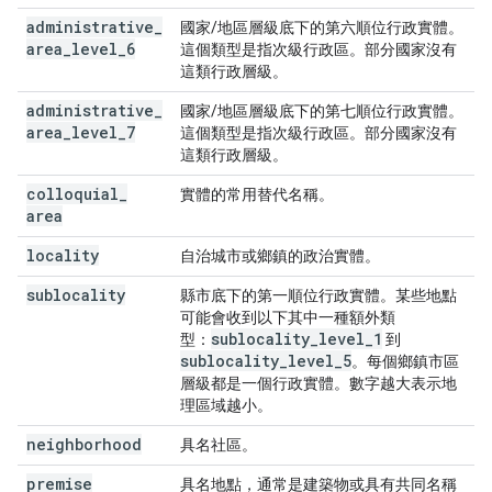
administrative
_
國家/地區層級底下的第六順位行政實體。
area
_
level
_
6
這個類型是指次級行政區。部分國家沒有
這類行政層級。
administrative
_
國家/地區層級底下的第七順位行政實體。
area
_
level
_
7
這個類型是指次級行政區。部分國家沒有
這類行政層級。
colloquial
_
實體的常用替代名稱。
area
locality
自治城市或鄉鎮的政治實體。
sublocality
縣市底下的第一順位行政實體。某些地點
可能會收到以下其中一種額外類
sublocality
_
level
_
1
型：
到
sublocality
_
level
_
5
。每個鄉鎮市區
層級都是一個行政實體。數字越大表示地
理區域越小。
neighborhood
具名社區。
premise
具名地點，通常是建築物或具有共同名稱