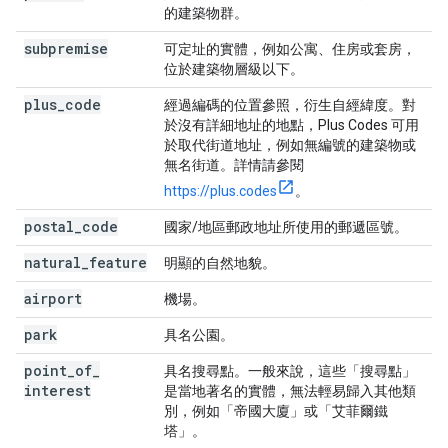
的建築物群。
subpremise
可定址的實體，例如公寓、住房或套房，
位於建築物層級以下。
plus
_
code
經過編碼的位置參照，衍生自經緯度。對
於沒有詳細地址的地點，Plus Codes 可用
於取代街道地址，例如無編號的建築物或
無名街道。詳情請參閱
https://plus.codes
。
postal
_
code
國家/地區郵政地址所使用的郵遞區號。
natural
_
feature
明顯的自然地貌。
airport
機場。
park
具名公園。
point
_
of
_
具名搜尋點。一般來說，這些「搜尋點」
interest
是當地著名的實體，無法輕易歸入其他類
別，例如「帝國大廈」或「艾菲爾鐵
塔」。