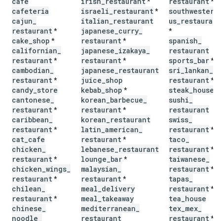
cafe
irish
_
restaurant
restaurant
*
*
cafeteria
israeli
_
restaurant
southwestern
*
cajun
_
italian
_
restaurant
us
_
restaurant
restaurant
japanese
_
curry
_
*
*
cake
_
shop
restaurant
spanish
_
*
*
californian
_
japanese
_
izakaya
_
restaurant
restaurant
restaurant
sports
_
bar
*
*
*
cambodian
_
japanese
_
restaurant
sri
_
lankan
_
restaurant
juice
_
shop
restaurant
*
*
candy
_
store
kebab
_
shop
steak
_
house
*
cantonese
_
korean
_
barbecue
_
sushi
_
restaurant
restaurant
restaurant
*
*
caribbean
_
korean
_
restaurant
swiss
_
restaurant
latin
_
american
_
restaurant
*
*
cat
_
cafe
restaurant
taco
_
*
chicken
_
lebanese
_
restaurant
restaurant
*
restaurant
lounge
_
bar
taiwanese
_
*
*
chicken
_
wings
_
malaysian
_
restaurant
*
restaurant
restaurant
tapas
_
*
*
chilean
_
meal
_
delivery
restaurant
*
restaurant
meal
_
takeaway
tea
_
house
*
chinese
_
mediterranean
_
tex
_
mex
_
noodle
_
restaurant
restaurant
*