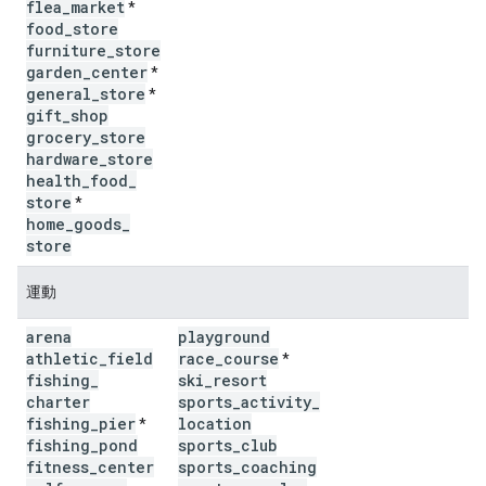
flea
_
market
*
food
_
store
furniture
_
store
garden
_
center
*
general
_
store
*
gift
_
shop
grocery
_
store
hardware
_
store
health
_
food
_
store
*
home
_
goods
_
store
運動
arena
playground
athletic
_
field
race
_
course
*
fishing
_
ski
_
resort
charter
sports
_
activity
_
fishing
_
pier
location
*
fishing
_
pond
sports
_
club
fitness
_
center
sports
_
coaching