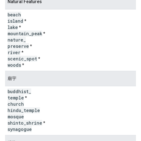
Natural Features
beach
island
*
lake
*
mountain
_
peak
*
nature
_
preserve
*
river
*
scenic
_
spot
*
woods
*
廟宇
buddhist
_
temple
*
church
hindu
_
temple
mosque
shinto
_
shrine
*
synagogue