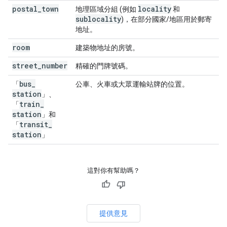
postal
_
town
locality
地理區域分組 (例如
和
sublocality
)，在部分國家/地區用於郵寄
地址。
room
建築物地址的房號。
street
_
number
精確的門牌號碼。
bus
_
「
公車、火車或大眾運輸站牌的位置。
station
」、
train
_
「
station
」和
transit
_
「
station
」
這對你有幫助嗎？
提供意見