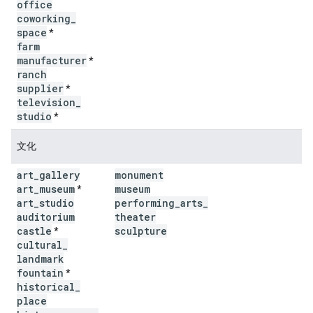
office
coworking
_
space
*
farm
manufacturer
*
ranch
supplier
*
television
_
studio
*
文化
art
_
gallery
monument
art
_
museum
museum
*
art
_
studio
performing
_
arts
_
auditorium
theater
castle
sculpture
*
cultural
_
landmark
fountain
*
historical
_
place