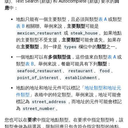
版)、Text Search (新版) 和 Autocomplete (新版) 要求的
回
應
中：
地點只能有一個主要類型，且必須與類型
表 A
或類型
表 B
相關聯。
舉例來說，
主要類型
可能是
mexican_restaurant
或
steak_house
。如果地點
的主要類型不受支援，
主要類型
可能會遺失。如果存
在
主要類型
，則一律是
types
欄位中的
類型
之一。
一個地點可以有
多個類型值
，這些值來自類型
表 A
或
類型
表 B
。舉例來說，餐廳可能具有下列
類型
：
seafood_restaurant
、
restaurant
、
food
、
point_of_interest
、
establishment
。
地點的地址和地址元件可以標記「
地址類型和地址元
件類型
」表格中的特定類型。舉例來說，地址可能會
標記為
street_address
，而地址的元件可能會標記
為
street_number
。
您也可以在
要求
中指定地點類型。在要求中指定類型時，該
類型會做為篩選器，限制回應只包含符合指定類型的地點。