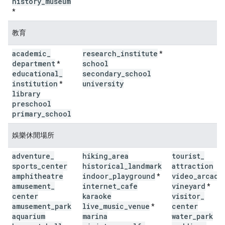
history
_
museum
*
教育
academic
_
research
_
institute
*
department
school
*
educational
_
secondary
_
school
institution
university
*
library
preschool
primary
_
school
娛樂休閒場所
adventure
_
hiking
_
area
tourist
_
sports
_
center
historical
_
landmark
attraction
amphitheatre
indoor
_
playground
video
_
arcade
*
amusement
_
internet
_
cafe
vineyard
*
center
karaoke
visitor
_
amusement
_
park
live
_
music
_
venue
center
*
aquarium
marina
water
_
park