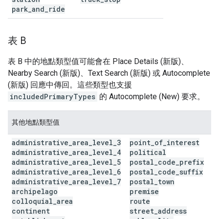
park
_
and
_
ride
表 B
表 B 中的地點類型值可能會在 Place Details (新版)、
Nearby Search (新版)、Text Search (新版) 或 Autocomplete
(新版) 回應中傳回。這些類型也支援
includedPrimaryTypes
的 Autocomplete (New) 要求。
其他地點類型值
administrative
_
area
_
level
_
3
point
_
of
_
interest
administrative
_
area
_
level
_
4
political
administrative
_
area
_
level
_
5
postal
_
code
_
prefix
administrative
_
area
_
level
_
6
postal
_
code
_
suffix
administrative
_
area
_
level
_
7
postal
_
town
archipelago
premise
colloquial
_
area
route
continent
street
_
address