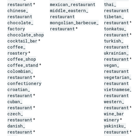
restaurant
mexican
_
restaurant
thai
_
*
chinese
_
middle
_
eastern
_
restaurant
restaurant
restaurant
tibetan
_
chocolate
_
mongolian
_
barbecue
_
restaurant
*
factory
restaurant
tonkatsu
_
*
chocolate
_
shop
restaurant
*
cocktail
_
bar
turkish
_
*
coffee
_
restaurant
roastery
ukrainian
_
*
coffee
_
shop
restaurant
*
coffee
_
stand
vegan
_
*
colombian
_
restaurant
restaurant
vegetarian
_
*
confectionery
restaurant
croatian
_
vietnamese
_
restaurant
restaurant
*
cuban
_
western
_
restaurant
restaurant
*
*
czech
_
wine
_
bar
restaurant
winery
*
*
danish
_
yakiniku
_
restaurant
restaurant
*
*