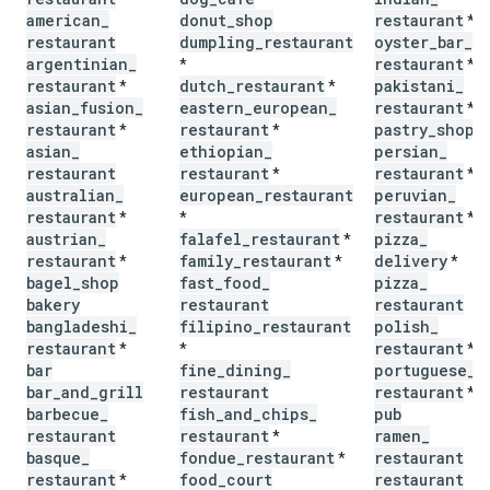
american
_
donut
_
shop
restaurant
*
restaurant
dumpling
_
restaurant
oyster
_
bar
_
argentinian
_
restaurant
*
*
restaurant
dutch
_
restaurant
pakistani
_
*
*
asian
_
fusion
_
eastern
_
european
_
restaurant
*
restaurant
restaurant
pastry
_
shop
*
*
*
asian
_
ethiopian
_
persian
_
restaurant
restaurant
restaurant
*
*
australian
_
european
_
restaurant
peruvian
_
restaurant
restaurant
*
*
*
austrian
_
falafel
_
restaurant
pizza
_
*
restaurant
family
_
restaurant
delivery
*
*
*
bagel
_
shop
fast
_
food
_
pizza
_
bakery
restaurant
restaurant
bangladeshi
_
filipino
_
restaurant
polish
_
restaurant
restaurant
*
*
*
bar
fine
_
dining
_
portuguese
_
bar
_
and
_
grill
restaurant
restaurant
*
barbecue
_
fish
_
and
_
chips
_
pub
restaurant
restaurant
ramen
_
*
basque
_
fondue
_
restaurant
restaurant
*
restaurant
food
_
court
restaurant
*