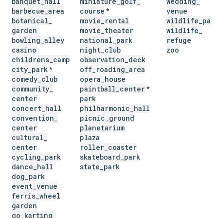
banquet
_
hall
miniature
_
golf
_
wedding
_
barbecue
_
area
course
venue
*
botanical
_
movie
_
rental
wildlife
_
par
garden
movie
_
theater
wildlife
_
bowling
_
alley
national
_
park
refuge
casino
night
_
club
zoo
childrens
_
camp
observation
_
deck
city
_
park
off
_
roading
_
area
*
comedy
_
club
opera
_
house
community
_
paintball
_
center
*
center
park
concert
_
hall
philharmonic
_
hall
convention
_
picnic
_
ground
center
planetarium
cultural
_
plaza
center
roller
_
coaster
cycling
_
park
skateboard
_
park
dance
_
hall
state
_
park
dog
_
park
event
_
venue
ferris
_
wheel
garden
go
_
karting
_