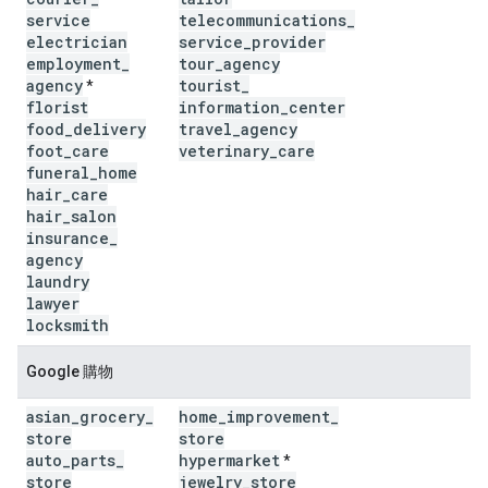
service
telecommunications
_
electrician
service
_
provider
employment
_
tour
_
agency
agency
tourist
_
*
florist
information
_
center
food
_
delivery
travel
_
agency
foot
_
care
veterinary
_
care
funeral
_
home
hair
_
care
hair
_
salon
insurance
_
agency
laundry
lawyer
locksmith
Google 購物
asian
_
grocery
_
home
_
improvement
_
store
store
auto
_
parts
_
hypermarket
*
store
jewelry
_
store