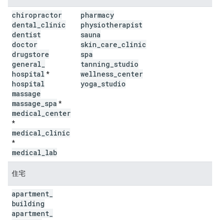
chiropractor
pharmacy
dental
_
clinic
physiotherapist
dentist
sauna
doctor
skin
_
care
_
clinic
drugstore
spa
general
_
tanning
_
studio
hospital
wellness
_
center
*
hospital
yoga
_
studio
massage
massage
_
spa
*
medical
_
center
*
medical
_
clinic
*
medical
_
lab
住宅
apartment
_
building
apartment
_