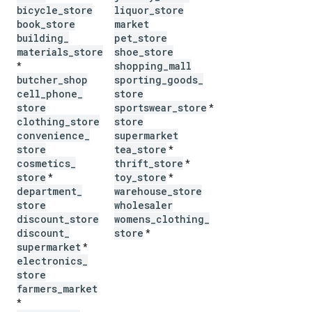
bicycle
_
store
liquor
_
store
book
_
store
market
building
_
pet
_
store
materials
_
store
shoe
_
store
shopping
_
mall
*
butcher
_
shop
sporting
_
goods
_
cell
_
phone
_
store
store
sportswear
_
store
*
clothing
_
store
store
convenience
_
supermarket
store
tea
_
store
*
cosmetics
_
thrift
_
store
*
store
toy
_
store
*
*
department
_
warehouse
_
store
store
wholesaler
discount
_
store
womens
_
clothing
_
discount
_
store
*
supermarket
*
electronics
_
store
farmers
_
market
*