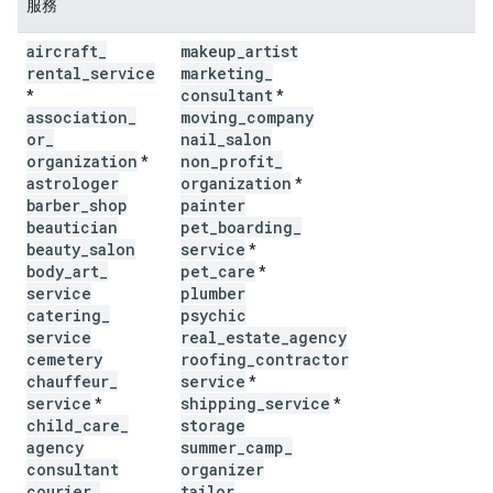
服務
aircraft
_
makeup
_
artist
rental
_
service
marketing
_
consultant
*
*
association
_
moving
_
company
or
_
nail
_
salon
organization
non
_
profit
_
*
astrologer
organization
*
barber
_
shop
painter
beautician
pet
_
boarding
_
beauty
_
salon
service
*
body
_
art
_
pet
_
care
*
service
plumber
catering
_
psychic
service
real
_
estate
_
agency
cemetery
roofing
_
contractor
chauffeur
_
service
*
service
shipping
_
service
*
*
child
_
care
_
storage
agency
summer
_
camp
_
consultant
organizer
courier
_
tailor