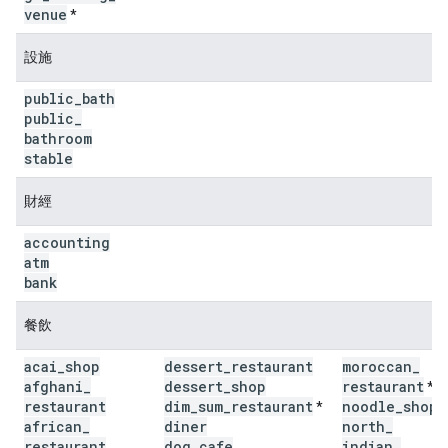
venue
*
設施
public
_
bath
public
_
bathroom
stable
財經
accounting
atm
bank
餐飲
acai
_
shop
dessert
_
restaurant
moroccan
_
afghani
_
dessert
_
shop
restaurant
*
restaurant
dim
_
sum
_
restaurant
noodle
_
shop
*
*
african
_
diner
north
_
restaurant
dog
_
cafe
indian
_