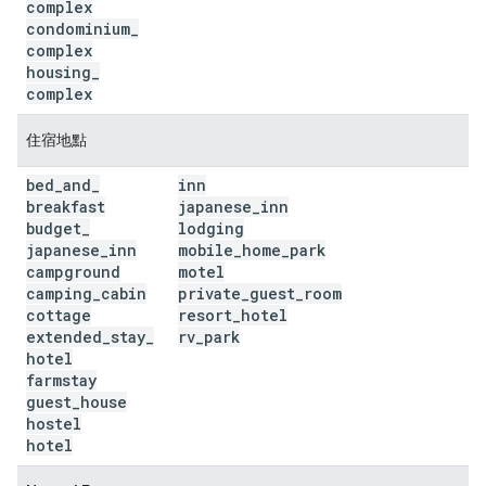
complex
condominium
_
complex
housing
_
complex
住宿地點
bed
_
and
_
inn
breakfast
japanese
_
inn
budget
_
lodging
japanese
_
inn
mobile
_
home
_
park
campground
motel
camping
_
cabin
private
_
guest
_
room
cottage
resort
_
hotel
extended
_
stay
_
rv
_
park
hotel
farmstay
guest
_
house
hostel
hotel