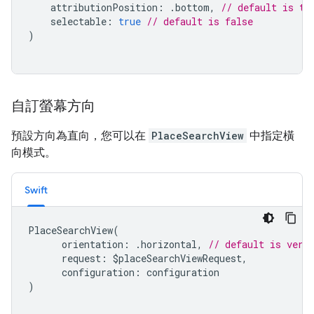
attributionPosition
:
.
bottom
,
// default is to
selectable
:
true
// default is false
)
自訂螢幕方向
預設方向為直向，您可以在
PlaceSearchView
中指定橫
向模式。
Swift
PlaceSearchView
(
orientation
:
.
horizontal
,
// default is vert
request
:
$
placeSearchViewRequest
,
configuration
:
configuration
)