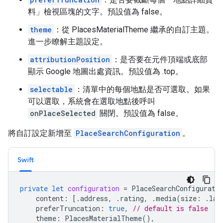
料」檢視區塊的文字。預設值為 false。
theme
：從 PlacesMaterialTheme 繼承的自訂主題。
進一步瞭解主題設定。
attributionPosition
：是否要在元件頂端或底部
顯示 Google 地圖出處資訊。預設值為 .top。
selectable
：清單中的每個地點是否可選取。如果
可以選取，系統會在選取地點後呼叫
onPlaceSelected
關閉。預設值為 false。
將自訂設定新增至
PlaceSearchConfiguration
。
Swift
private
let
configuration
=
PlaceSearchConfigurati
content
:
[.
address
,
.
rating
,
.
media
(
size
:
.
lar
preferTruncation
:
true
,
// default is false
theme
:
PlacesMaterialTheme
(),