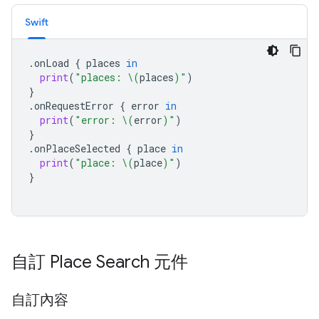
Swift
.
onLoad
{
places
in
print
(
"places: 
\(
places
)
"
)
}
.
onRequestError
{
error
in
print
(
"error: 
\(
error
)
"
)
}
.
onPlaceSelected
{
place
in
print
(
"place: 
\(
place
)
"
)
}
自訂 Place Search 元件
自訂內容