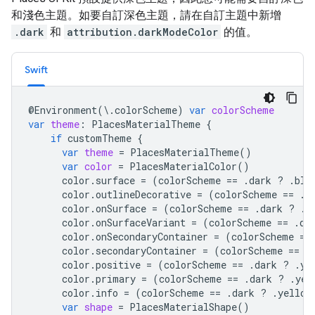
和淺色主題。如要自訂深色主題，請在自訂主題中新增
.dark
和
attribution.darkModeColor
的值。
Swift
@
Environment
(
\
.
colorScheme
)
var
colorScheme
var
theme
:
PlacesMaterialTheme
{
if
customTheme
{
var
theme
=
PlacesMaterialTheme
()
var
color
=
PlacesMaterialColor
()
color
.
surface
=
(
colorScheme
==
.
dark
?
.
blu
color
.
outlineDecorative
=
(
colorScheme
==
.
d
color
.
onSurface
=
(
colorScheme
==
.
dark
?
.
y
color
.
onSurfaceVariant
=
(
colorScheme
==
.
da
color
.
onSecondaryContainer
=
(
colorScheme
==
color
.
secondaryContainer
=
(
colorScheme
==
.
color
.
positive
=
(
colorScheme
==
.
dark
?
.
ye
color
.
primary
=
(
colorScheme
==
.
dark
?
.
yel
color
.
info
=
(
colorScheme
==
.
dark
?
.
yellow
var
shape
=
PlacesMaterialShape
()