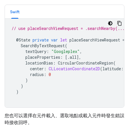
Swift
// use placeSearchViewRequest = .searchNearby(...)
@
State
private
var
let
placeSearchViewRequest
=
SearchByTextRequest
(
textQuery
:
"Googleplex"
,
placeProperties
:
[.
all
],
locationBias
:
CircularCoordinateRegion
(
center
:
CLLocationCoordinate2D
(
latitude
:
0
radius
:
0
)
)
)
您也可以選擇在元件載入、選取地點或載入元件時發生錯誤
時接收回呼。