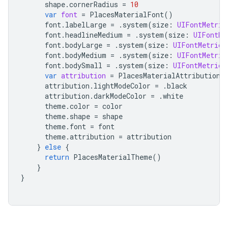
shape
.
cornerRadius
=
10
var
font
=
PlacesMaterialFont
()
font
.
labelLarge
=
.
system
(
size
:
UIFontMetric
font
.
headlineMedium
=
.
system
(
size
:
UIFontMe
font
.
bodyLarge
=
.
system
(
size
:
UIFontMetrics
font
.
bodyMedium
=
.
system
(
size
:
UIFontMetric
font
.
bodySmall
=
.
system
(
size
:
UIFontMetrics
var
attribution
=
PlacesMaterialAttribution
(
attribution
.
lightModeColor
=
.
black
attribution
.
darkModeColor
=
.
white
theme
.
color
=
color
theme
.
shape
=
shape
theme
.
font
=
font
theme
.
attribution
=
attribution
}
else
{
return
PlacesMaterialTheme
()
}
}