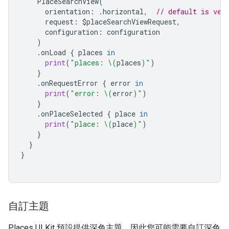
PlaceSearchView
(
orientation
:
.
horizontal
,
// default is ver
request
:
$
placeSearchViewRequest
,
configuration
:
configuration
)
.
onLoad
{
places
in
print
(
"places: 
\(
places
)
"
)
}
.
onRequestError
{
error
in
print
(
"error: 
\(
error
)
"
)
}
.
onPlaceSelected
{
place
in
print
(
"place: 
\(
place
)
"
)
}
}
}
自訂主題
Places UI Kit 預設提供深色主題，因此您可能需要自訂深色