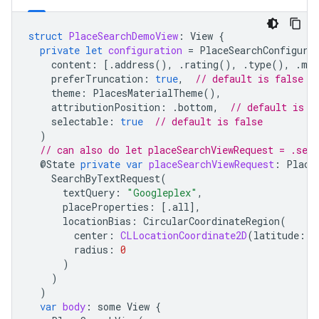
struct
PlaceSearchDemoView
:
View
{
private
let
configuration
=
PlaceSearchConfigura
content
:
[.
address
(),
.
rating
(),
.
type
(),
.
med
preferTruncation
:
true
,
// default is false
theme
:
PlacesMaterialTheme
(),
attributionPosition
:
.
bottom
,
// default is t
selectable
:
true
// default is false
)
// can also do let placeSearchViewRequest = .sea
@
State
private
var
placeSearchViewRequest
:
Place
SearchByTextRequest
(
textQuery
:
"Googleplex"
,
placeProperties
:
[.
all
],
locationBias
:
CircularCoordinateRegion
(
center
:
CLLocationCoordinate2D
(
latitude
:
0
radius
:
0
)
)
)
var
body
:
some
View
{