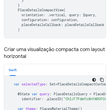
}
}
PlaceDetailsCompactView
(
orientation
:
.
vertical
,
query
:
$
query
,
configuration
:
configuration
,
placeDetailsCallback
:
placeDetailsCallback
)
Criar uma visualização compacta com layout
horizontal
Swift
var
selectedType
:
Set<PlaceDetailsCompactContent
@
State
var
query
:
PlaceDetailsQuery
=
PlaceDet
identifier
:
.
placeID
(
"ChIJT7FdmYiAhYAROFOvr
var
theme
:
PlacesMaterialTheme
()