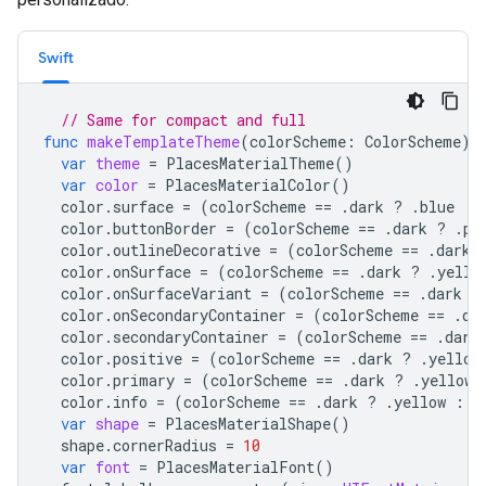
Swift
// Same for compact and full
func
makeTemplateTheme
(
colorScheme
:
ColorScheme
)
var
theme
=
PlacesMaterialTheme
()
var
color
=
PlacesMaterialColor
()
color
.
surface
=
(
colorScheme
==
.
dark
?
.
blue
:
color
.
buttonBorder
=
(
colorScheme
==
.
dark
?
.
pi
color
.
outlineDecorative
=
(
colorScheme
==
.
dark
color
.
onSurface
=
(
colorScheme
==
.
dark
?
.
yello
color
.
onSurfaceVariant
=
(
colorScheme
==
.
dark
?
color
.
onSecondaryContainer
=
(
colorScheme
==
.
da
color
.
secondaryContainer
=
(
colorScheme
==
.
dark
color
.
positive
=
(
colorScheme
==
.
dark
?
.
yellow
color
.
primary
=
(
colorScheme
==
.
dark
?
.
yellow
color
.
info
=
(
colorScheme
==
.
dark
?
.
yellow
:
.
var
shape
=
PlacesMaterialShape
()
shape
.
cornerRadius
=
10
var
font
=
PlacesMaterialFont
()