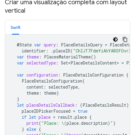
Criar uma visualização completa com layout
vertical
Swift
@
State
var
query
:
PlaceDetailsQuery
=
PlaceDetai
identifier
:
.
placeID
(
"ChIJT7FdmYiAhYAROFOvrIx
var
theme
:
PlacesMaterialTheme
()
var
selectedType
:
Set<PlaceDetailsContent>
=
Pla
var
configuration
:
PlaceDetailsConfiguration
{
PlaceDetailsConfiguration
(
content
:
selectedType
,
theme
:
theme
)
}
let
placeDetailsCallback
:
(
PlaceDetailsResult
)
-
placeIDPickerFocused
=
true
if
let
place
=
result
.
place
{
print
(
"Place: 
\(
place
.
description
)
"
)
}
else
{