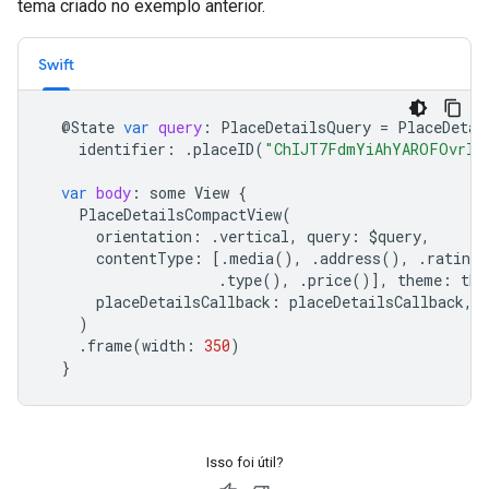
tema criado no exemplo anterior.
Swift
@
State
var
query
:
PlaceDetailsQuery
=
PlaceDetai
identifier
:
.
placeID
(
"ChIJT7FdmYiAhYAROFOvrIx
var
body
:
some
View
{
PlaceDetailsCompactView
(
orientation
:
.
vertical
,
query
:
$
query
,
contentType
:
[.
media
(),
.
address
(),
.
rating
(
.
type
(),
.
price
()],
theme
:
the
placeDetailsCallback
:
placeDetailsCallback
,
)
.
frame
(
width
:
350
)
}
Isso foi útil?