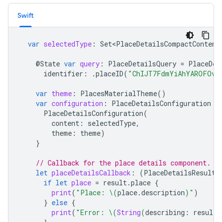
Swift
var
selectedType
:
Set<PlaceDetailsCompactContent
@
State
var
query
:
PlaceDetailsQuery
=
PlaceDet
identifier
:
.
placeID
(
"ChIJT7FdmYiAhYAROFOvr
var
theme
:
PlacesMaterialTheme
()
var
configuration
:
PlaceDetailsConfiguration
{
PlaceDetailsConfiguration
(
content
:
selectedType
,
theme
:
theme
)
}
// Callback for the place details component.
let
placeDetailsCallback
:
(
PlaceDetailsResult
)
if
let
place
=
result
.
place
{
print
(
"Place: 
\(
place
.
description
)
"
)
}
else
{
print
(
"Error: 
\(
String
(
describing
:
result
.