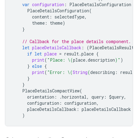
var
configuration
:
PlaceDetailsConfiguration
{
PlaceDetailsConfiguration
(
content
:
selectedType
,
theme
:
theme
)
}
// Callback for the place details component.
let
placeDetailsCallback
:
(
PlaceDetailsResult
)
if
let
place
=
result
.
place
{
print
(
"Place: 
\(
place
.
description
)
"
)
}
else
{
print
(
"Error: 
\(
String
(
describing
:
result
.
}
}
PlaceDetailsCompactView
(
orientation
:
.
horizontal
,
query
:
$
query
,
configuration
:
configuration
,
placeDetailsCallback
:
placeDetailsCallback
)