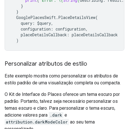
print
(
"Error: 
\(
String
(
describing
:
result
.
er
}
}
GooglePlacesSwift
.
PlaceDetailsView
(
query
:
$
query
,
configuration
:
configuration
,
placeDetailsCallback
:
placeDetailsCallback
)
Personalizar atributos de estilo
Este exemplo mostra como personalizar os atributos de
estilo padrão de uma visualização completa ou compacta.
O Kit de Interface do Places oferece um tema escuro por
padrão. Portanto, talvez seja necessário personalizar os
temas escuro e claro. Para personalizar o tema escuro,
adicione valores para
.dark
e
attribution.darkModeColor
ao seu tema
personalizado.