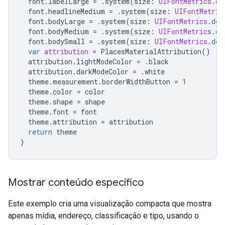
font
.
labelLarge
=
.
system
(
size
:
UIFontMetrics
.
de
font
.
headlineMedium
=
.
system
(
size
:
UIFontMetric
font
.
bodyLarge
=
.
system
(
size
:
UIFontMetrics
.
def
font
.
bodyMedium
=
.
system
(
size
:
UIFontMetrics
.
de
font
.
bodySmall
=
.
system
(
size
:
UIFontMetrics
.
def
var
attribution
=
PlacesMaterialAttribution
()
attribution
.
lightModeColor
=
.
black
attribution
.
darkModeColor
=
.
white
theme
.
measurement
.
borderWidthButton
=
1
theme
.
color
=
color
theme
.
shape
=
shape
theme
.
font
=
font
theme
.
attribution
=
attribution
return
theme
}
Mostrar conteúdo específico
Este exemplo cria uma visualização compacta que mostra
apenas mídia, endereço, classificação e tipo, usando o