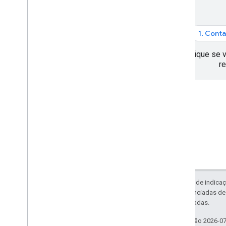
Configurar um projeto do Xcode
Usar a verificação de app para proteger
sua chave de API
1. Cont
Versões
Verifique se 
API Places (nova) no SDK do Places
re
para i
OS
Place Autocomplete (novo)
Detalhes do lugar (novo)
Place Photos (novo)
Text Search (novo)
Nearby Search (novo)
Trabalhar com dados de lugares (novo)
Kit de interface do Google Places
Usar tokens de sessão
Pesquisar no trajeto
Exceto em caso de indicaç
código são licenciadas d
Bibliotecas de código aberto
Oracle e/ou afiliadas.
Combinar biblioteca
Última atualização 2026-0