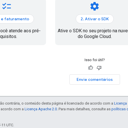
checklist
settings
a e faturamento
2. Ativar o SDK
você atende aos pré-
Ative o SDK no seu projeto na nuv
quisitos.
do Google Cloud.
Isso foi útil?
Envie comentários
ão contrária, o conteúdo desta página é licenciado de acordo com a
Licença 
e acordo com a
Licença Apache 2.0
. Para mais detalhes, consulte as
políticas
7-11 UTC.