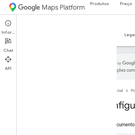
Produtos
Preço
Maps Platform
iOS
Places SDK for iOS
Informações
Guias
Referência
Exemplos
Recursos
Lega
Chat
API
As traduções com 
SDK do Places para i
OS
Visão geral
Página inicial
Pr
SDK do Places Swift para i
OS
IDs de lugares
Configu
Ícones de lugares
Configuração
Este documento 
Configurar o SDK do Places para i
OS