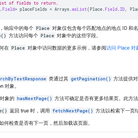
ist of fields to return.
.
Field
>
placeFields
=
Arrays
.
asList
(
Place
.
Field
.
ID
,
Pla
，响应中的每个
Place
对象仅包含每个匹配地点的地点 ID 
e()
方法访问每个
Place
对象中的这些字段。
如何在
Place
对象中访问数据的更多示例，请参阅
访问 Place
rchByTextResponse
类通过其
getPagination()
方法提供对
ion 对象。
on 对象的
hasNextPage()
方法可确定是否有更多结果页。此方法会返回
e()
返回 true 时，调用
fetchNextPage()
方法以检索下一页
如何检查是否有下一页，然后加载该页面。