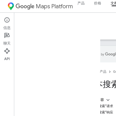
产品
价格
文
Maps Platform
Android
Places SDK for Android
信息
指南
参考文档
示例
资源
旧版
聊天
API
Places SDK for Android
首页
产品
G
概览
地点 ID
文本搜
地点图标
设置
本页内容
设置 Places SDK for Android
“文本搜索”请求
设置 Android Studio 项目
“文本搜索”响应