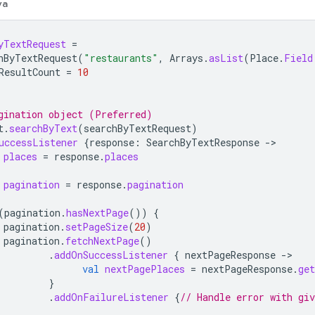
va
yTextRequest
=
hByTextRequest
(
"restaurants"
,
Arrays
.
asList
(
Place
.
Field
ResultCount
=
10
gination object (Preferred)
t
.
searchByText
(
searchByTextRequest
)
uccessListener
{
response
:
SearchByTextResponse
-
places
=
response
.
places
pagination
=
response
.
pagination
(
pagination
.
hasNextPage
())
{
pagination
.
setPageSize
(
20
)
pagination
.
fetchNextPage
()
.
addOnSuccessListener
{
nextPageResponse
-
val
nextPagePlaces
=
nextPageResponse
.
ge
}
.
addOnFailureListener
{
// Handle error with giv