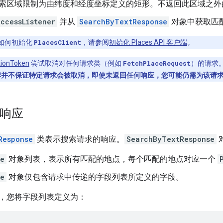
索区域限制为由纬度和经度坐标定义的矩形。不返回此区域之外
ccessListener
并从
SearchByTextResponse
对象中获取匹
如何初始化
PlacesClient
，请参阅
初始化 Places API 客户端
。
tionToken
尝试取消对任何请求类（例如
FetchPlaceRequest
）的请求
牌并不保证特定请求会被取消，即使未返回任何响应，您可能仍需为该请
”响应
Response
类表示搜索请求的响应。
SearchByTextResponse
ce
对象列表，表示所有匹配的地点，每个匹配的地点对应一个
ce
对象仅包含请求中传递的字段列表所定义的字段。
，您将字段列表定义为：