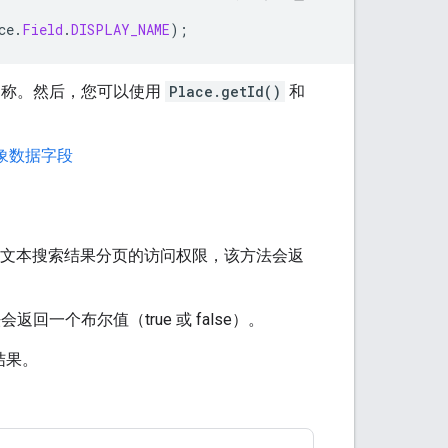
ce
.
Field
.
DISPLAY_NAME
);
和名称。然后，您可以使用
Place.getId()
和
 对象数据字段
文本搜索结果分页的访问权限，该方法会返
一个布尔值（true 或 false）。
结果。