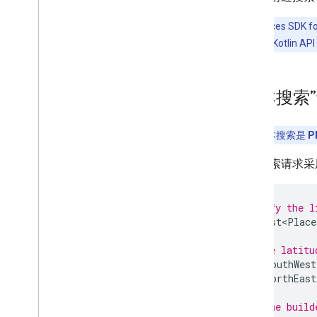
Places Rx 库
Secrets Gradle 插件
注意
：
Places S
4.0.0 中添加的 Kotlin 
“文本搜索
注意
：
文本搜索是
P
文本搜索请求采
// Specify the l
final
List<Place
// Define latitu
LatLng
southWest
LatLng
northEast
// Use the build