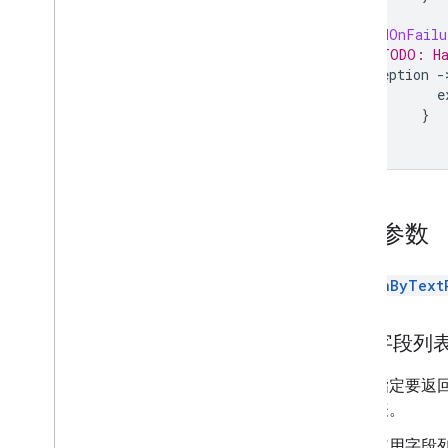
}
.
addOnFailu
// TODO: Ha
exception
-
e
}
}
必需参数
SearchByText
字段列
指定要返
表。
使用字段