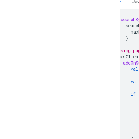
Kotlin
Ja
val
searchB
searc
max
}
// using pa
placesClien
.
addOnS
val
val
if
}