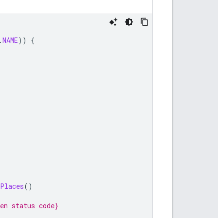
.
NAME
))
{
tPlaces
()
en status code}