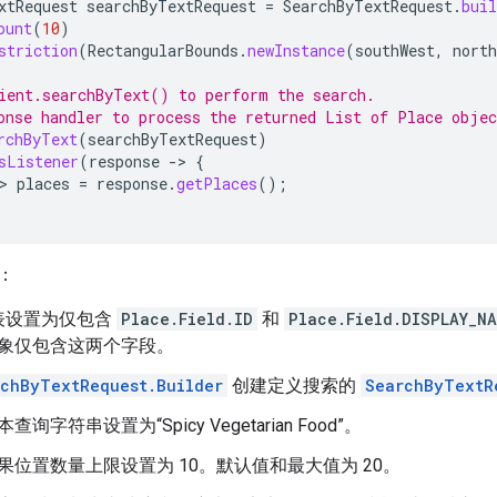
xtRequest
searchByTextRequest
=
SearchByTextRequest
.
buil
ount
(
10
)
striction
(
RectangularBounds
.
newInstance
(
southWest
,
north
ient.searchByText() to perform the search.
onse handler to process the returned List of Place objec
rchByText
(
searchByTextRequest
)
sListener
(
response
->
{
>
places
=
response
.
getPlaces
();
：
表设置为仅包含
Place.Field.ID
和
Place.Field.DISPLAY_NA
象仅包含这两个字段。
chByTextRequest.Builder
创建定义搜索的
SearchByTextR
查询字符串设置为“Spicy Vegetarian Food”。
果位置数量上限设置为 10。默认值和最大值为 20。