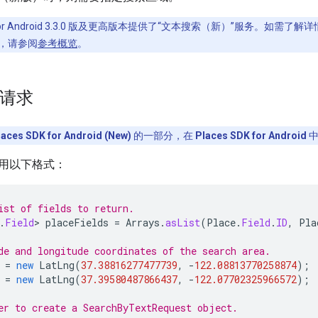
DK for Android 3.3.0 版及更高版本提供了“文本搜索（新）”服务。如需了
API，请参阅
参考概览
。
”请求
laces SDK for Android (New)
的一部分，在
Places SDK for Android
中
用以下格式：
ist of fields to return.
.
Field
>
placeFields
=
Arrays
.
asList
(
Place
.
Field
.
ID
,
Pla
de and longitude coordinates of the search area.
=
new
LatLng
(
37.38816277477739
,
-
122.08813770258874
);
=
new
LatLng
(
37.39580487866437
,
-
122.07702325966572
);
er to create a SearchByTextRequest object.