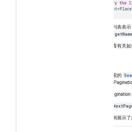
// Specify the l
final
List<Place
此字段列表表示
Place.getNam
如需查看有关
分页
文本搜索的
Sea
回一个 Paginat
使用 Paginati
当
hasNextPag
以下示例展示了