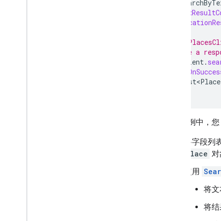
final
SearchByTe
.
setMaxResultC
.
setLocationRe
// Call PlacesCl
// Define a resp
placesClient
.
sea
.
addOnSucces
List<Place
});
在此示例中，您
将字段列
Place
对
使用
Sear
将文本
将结