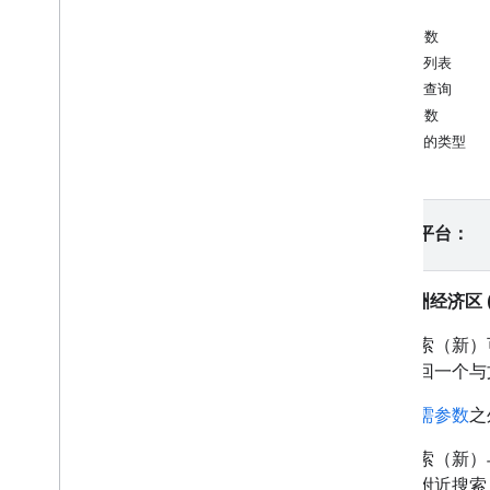
使用 App Check 保护您的 API 密钥
分页
版本
必需参数
字段列表
教程
文本查询
自动填写地址表单
可选参数
包含的类型
Places SDK（新）
自动补全（新）
地点详情（新）
请选择平台：
附近搜索（新）
地点照片（新）
文本搜索（新）
欧洲经济区 (
使用地点数据（新功能）
文本搜索（新）
Places UI Kit
务会返回一个与
使用会话令牌
沿路线搜索
除了
必需参数
之
开放源代码库
文本搜索（新）
KTX Kotlin 扩展
而使用附近搜索