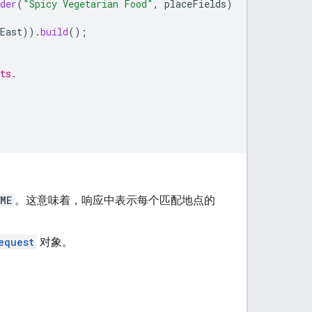
der
(
"Spicy Vegetarian Food"
,
placeFields
)
East
)).
build
();
ts.
ME
。这意味着，响应中表示每个匹配地点的
equest
对象。