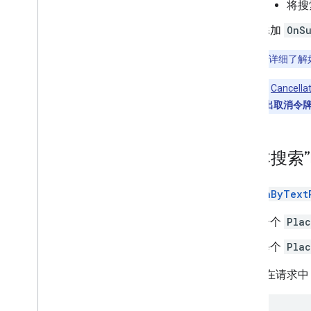
将搜
添加
OnSu
注意
：如需详细了解
您可以使用
Cancella
任何响应。
发出取消令
“文本搜索
SearchByText
一个
Pla
每个
Pla
例如，在请求中