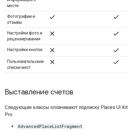
месте
check
check
Фотографии и
отзывы
close
check
Настройки фото и
рецензирования
close
check
Настройки кнопок
close
check
Пользовательские
списки мест
Выставление счетов
Следующие классы оплачивают подписку Places UI Kit
Pro:
AdvancedPlaceListFragment