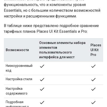
функциональность, что и компоненты уровня
Essentials, но с большим количеством возможностей
настройки и расширенными функциями.
В таблице ниже представлено подробное сравнение
тарифных планов Places UI Kit Essentials и Pro:
Основные элементы набора
Places
элементов
Возможности
UI Kit
пользовательского
Pro
интерфейса для мест
done
done
Низкоуровневый
код
done
done
Настройка стиля
done
done
Настройка
содержимого
done
done
Подробная
информация о