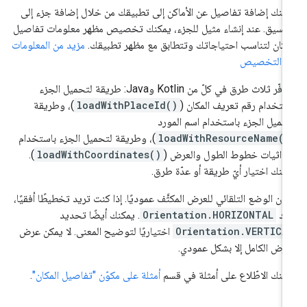
كنك إضافة تفاصيل عن الأماكن إلى تطبيقك من خلال إضافة جزء إلى
تنسيق. عند إنشاء مثيل للجزء، يمكنك تخصيص مظهر معلومات تفاصيل
مكان لتناسب احتياجاتك وتتطابق مع مظهر تطبيقك.
مزيد من المعلومات
ن التخصيص
تتوفّر ثلاث طرق في كلّ من Kotlin وJava: طريقة لتحميل الجزء
ستخدام رقم تعريف المكان (
loadWithPlaceId()
)، وطريقة
حميل الجزء باستخدام اسم المورد
loadWithResourceName()
)، وطريقة لتحميل الجزء باستخدام
داثيات خطوط الطول والعرض (
loadWithCoordinates()
).
كنك اختيار أيّ طريقة أو عدّة طرق.
ون الوضع التلقائي للعرض المكثَّف عموديًا. إذا كنت تريد تخطيطًا أفقيًا،
ِّد
Orientation.HORIZONTAL
. يمكنك أيضًا تحديد
Orientation.VERTICA
اختياريًا لتوضيح المعنى. لا يمكن عرض
عرض الكامل إلا بشكل عمودي.
كنك الاطّلاع على أمثلة في قسم
أمثلة على مكوّن "تفاصيل المكان"
.