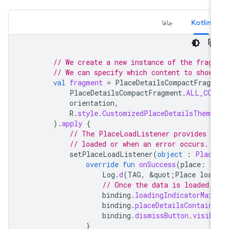
Kotlin
جافا
// We create a new instance of the frag
// We can specify which content to show
val
fragment
=
PlaceDetailsCompactFragm
PlaceDetailsCompactFragment
.
ALL_CON
orientation
,
R
.
style
.
CustomizedPlaceDetailsTheme
).
apply
{
// The PlaceLoadListener provides c
// loaded or when an error occurs. 
setPlaceLoadListener
(
object
:
Place
override
fun
onSuccess
(
place
:
P
Log
.
d
(
TAG
,
&
quot
;
Place
load
// Once the data is loaded,
binding
.
loadingIndicatorMain
binding
.
placeDetailsContaine
binding
.
dismissButton
.
visib
}