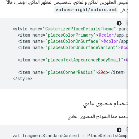
صيص المظهرين الداكن والفاتح. لتخصيص المظهر الداكن، أضِف إدخالاً
ون في
values-night/colors.xml
.
<
style
name
=
"CustomizedPlaceDetailsTheme"
paren
<
item
name
=
"placesColorPrimary"
>
@color
/
app_pr
<
item
name
=
"placesColorOnSurface"
>
@color
/
app_
<
item
name
=
"placesColorOnSurfaceVariant"
>
@col
<
item
name
=
"placesTextAppearanceBodySmall"
>
@s
<
item
name
=
"placesCornerRadius"
>
20
dp
<
/
item
<
/
style
>
ستخدام محتوى عادي
تخدم هذا النموذج المحتوى العادي.
  val fragmentStandardContent = PlaceDetailsCompac