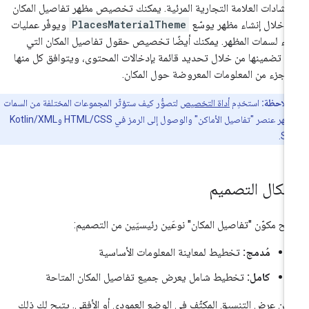
رشادات العلامة التجارية المرئية. يمكنك تخصيص مظهر تفاصيل المكان
 خلال إنشاء مظهر يوسّع
PlacesMaterialTheme
ويوفّر عمليات
غاء لسمات المظهر. يمكنك أيضًا تخصيص حقول تفاصيل المكان التي
م تضمينها من خلال تحديد قائمة بإدخالات المحتوى، ويتوافق كل منها
 جزء من المعلومات المعروضة حول المكان.
ملاحظة:
استخدِم
أداة التخصيص
لتصوُّر كيف ستؤثّر المجموعات المختلفة من السمات
في مظهر عنصر "تفاصيل الأماكن" والوصول إلى الرمز في HTML/CSS وKotlin/XML
شكال التصميم
يح مكوّن "تفاصيل المكان" نوعَين رئيسيَين من التصميم:
مُدمج:
تخطيط لمعاينة المعلومات الأساسية
كامل:
تخطيط شامل يعرض جميع تفاصيل المكان المتاحة
كن عرض التنسيق المكثّف في الوضع العمودي أو الأفقي. يتيح لك ذلك