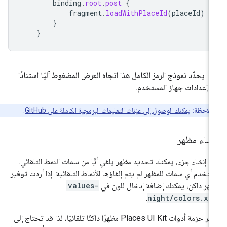
binding
.
root
.
post
{
fragment
.
loadWithPlaceId
(
placeId
)
}
}
يحدّد نموذج الرمز الكامل هذا اتجاه العرض المضغوط آليًا استنادًا
ى إعدادات جهاز المستخدم
.
ملاحظة:
يمكنك الوصول إلى عيّنات التعليمات البرمجية الكاملة على GitHub
.
نشاء مظهر
د إنشاء جزء، يمكنك تحديد مظهر يلغي أيًّا من سمات النمط التلقائي.
تخدم أي سمات للمظهر لم يتم إلغاؤها الأنماط التلقائية. إذا أردت توفير
هر داكن، يمكنك إضافة إدخال للون في
values-
.
night/colors.xm
توفّر حزمة أدوات Places UI Kit مظهرًا داكنًا تلقائيًا، لذا قد تحتاج إلى