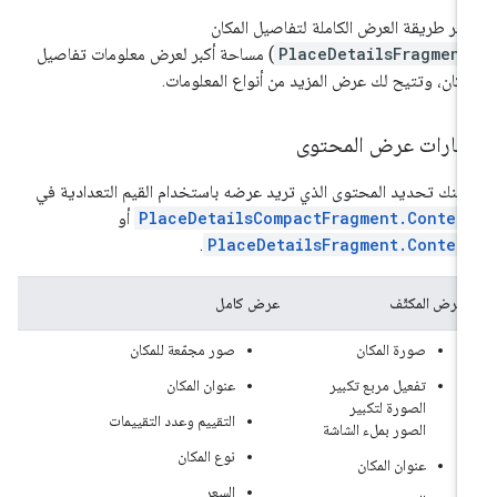
فّر طريقة العرض الكاملة لتفاصيل المكان
PlaceDetailsFragment
) مساحة أكبر لعرض معلومات تفاصيل
مكان، وتتيح لك عرض المزيد من أنواع المعلومات.
يارات عرض المحتوى
كنك تحديد المحتوى الذي تريد عرضه باستخدام القيم التعدادية في
PlaceDetailsCompactFragment.Conten
أو
.
PlaceDetailsFragment.Conten
العرض المكثّف
عرض كامل
صورة المكان
صور مجمّعة للمكان
تفعيل مربع تكبير
عنوان المكان
الصورة لتكبير
التقييم وعدد التقييمات
الصور بملء الشاشة
نوع المكان
عنوان المكان
السعر