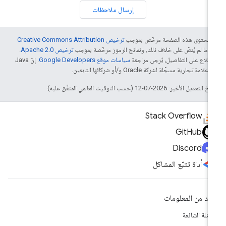
إرسال ملاحظات
ّ محتوى هذه الصفحة مرخّص بموجب
ترخيص Creative Commons Attribution
4‏
ما لم يُنصّ على خلاف ذلك، ونماذج الرموز مرخّصة بموجب
ترخيص Apache 2.0‏
.
اطّلاع على التفاصيل، يُرجى مراجعة
سياسات موقع Google Developers‏
. إنّ Java
لامة تجارية مسجَّلة لشركة Oracle و/أو شركائها التابعين.
التعديل الأخير: 2026-07-12 (حسب التوقيت العالمي المتفَّق عليه)
Stack Overflow
GitHub
Discord
أداة تتبّع المشاكل
يد من المعلومات
أسئلة الشائعة