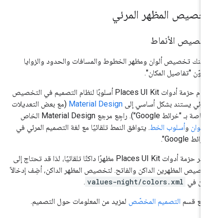
خصيص المظهر المرئي
خصيص الأنماط
كنك تخصيص ألوان ومظهر الخطوط والمسافات والحدود والزوايا
كوّن "تفاصيل المكان".
تقدّم حزمة أدوات Places UI Kit أسلوبًا لنظام التصميم في التخصيص
مرئي يستند بشكل أساسي إلى
Material Design
(مع بعض التعديلات
ة بـ "خرائط Google"). راجِع مرجع Material Design الخاص
لألوان
و
أسلوب الخط
. يتوافق النمط تلقائيًا مع لغة التصميم المرئي في
ائط Google".
توفّر حزمة أدوات Places UI Kit مظهرًا داكنًا تلقائيًا، لذا قد تحتاج إلى
صيص المظهرين الداكن والفاتح. لتخصيص المظهر الداكن، أضِف إدخالاً
ون في
values-night/colors.xml
.
جِع قسم
التصميم المخصّص
لمزيد من المعلومات حول التصميم.