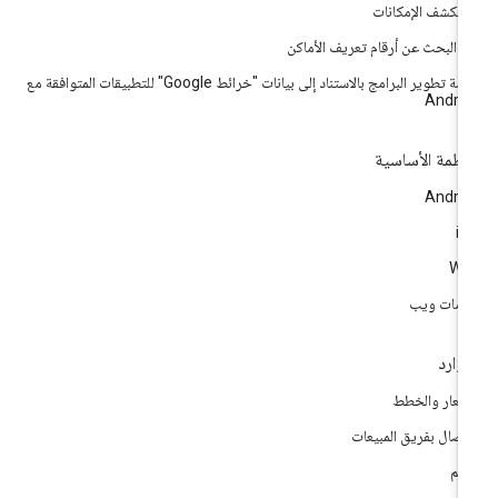
تكشف الإمكانات
اة البحث عن أرقام تعريف الأماكن
حزمة تطوير البرامج بالاستناد إلى بيانات "خرائط Google" للتطبيقات المتوافقة مع
Andro
أنظمة الأساسية
Andro
i
We
مات ويب
موارد
أسعار والخطط
اتصال بفريق المبيعات
دعم