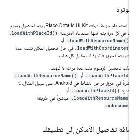
لفوترة
عند استخدام حزمة أدوات Place Details UI Kit، يتم تحصيل رسوم
ك في كل مرة يتم فيها استدعاء الطريقة
.loadWithPlaceId()
.loadWithResourceName()
أو
loadWithCoordinates(
. في حال تحميل المكان نفسه عدة
ات، يتم تحرير فاتورة لك مقابل كل طلب.
جنُّب تحصيل الرسوم منك عدة مرات، لا تُضِف
.loadWithPlaceId(
أو
.loadWithResourceName()
مباشرةً في طرق مراحل النشاط في Android. على سبيل المثال، لا
تدعِ
.loadWithPlaceId()
أو
.loadWithResourceName(
مباشرةً في طريقة
.
onResume(
ضافة تفاصيل الأماكن إلى تطبيقك