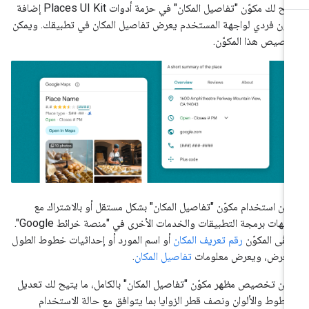
يتيح لك مكوّن "تفاصيل المكان" في حزمة أدوات Places UI Kit إضافة
وّن فردي لواجهة المستخدم يعرض تفاصيل المكان في تطبيقك. ويمكن
صيص هذا المكوّن.
كن استخدام مكوّن "تفاصيل المكان" بشكل مستقل أو بالاشتراك مع
واجهات برمجة التطبيقات والخدمات الأخرى في "منصة خرائط Google".
لقّى المكوّن
رقم تعريف المكان
أو اسم المورد أو إحداثيات خطوط الطول
لعرض، ويعرض معلومات
تفاصيل المكان
.
كن تخصيص مظهر مكوّن "تفاصيل المكان" بالكامل، ما يتيح لك تعديل
خطوط والألوان ونصف قطر الزوايا بما يتوافق مع حالة الاستخدام