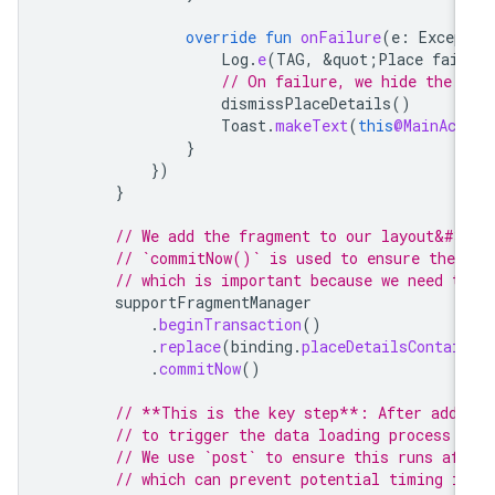
override
fun
onFailure
(
e
:
Excep
Log
.
e
(
TAG
,
&
quot
;
Place
fail
// On failure, we hide the 
dismissPlaceDetails
()
Toast
.
makeText
(
this
@MainAct
}
})
}
// We add the fragment to our layout&#3
// `commitNow()` is used to ensure the 
// which is important because we need t
supportFragmentManager
.
beginTransaction
()
.
replace
(
binding
.
placeDetailsContai
.
commitNow
()
// **This is the key step**: After addi
// to trigger the data loading process f
// We use `post` to ensure this runs af
// which can prevent potential timing i