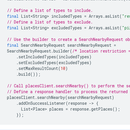
// Define a list of types to include.
final
List<String>
includedTypes
=
Arrays
.
asList
(
"re
// Define a list of types to exclude.
final
List<String>
excludedTypes
=
Arrays
.
asList
(
"pi
// Use the builder to create a SearchNearbyRequest o
final
SearchNearbyRequest
searchNearbyRequest
=
SearchNearbyRequest
.
builder
(
/* location restriction 
.
setIncludedTypes
(
includedTypes
)
.
setExcludedTypes
(
excludedTypes
)
.
setMaxResultCount
(
10
)
.
build
());
// Call placesClient.searchNearby() to perform the s
// Define a response handler to process the returned
placesClient
.
searchNearby
(
searchNearbyRequest
)
.
addOnSuccessListener
(
response
-
>
{
List<Place>
places
=
response
.
getPlaces
();
});