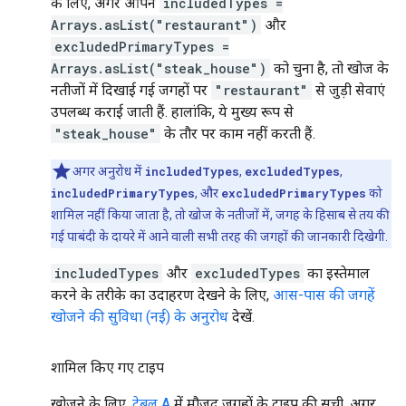
के लिए, अगर आपने
includedTypes =
Arrays.asList("restaurant")
और
excludedPrimaryTypes =
Arrays.asList("steak_house")
को चुना है, तो खोज के
नतीजों में दिखाई गई जगहों पर
"restaurant"
से जुड़ी सेवाएं
उपलब्ध कराई जाती हैं. हालांकि, ये मुख्य रूप से
"steak_house"
के तौर पर काम नहीं करती हैं.
अगर अनुरोध में
includedTypes
,
excludedTypes
,
includedPrimaryTypes
, और
excludedPrimaryTypes
को
शामिल नहीं किया जाता है, तो खोज के नतीजों में, जगह के हिसाब से तय की
गई पाबंदी के दायरे में आने वाली सभी तरह की जगहों की जानकारी दिखेगी.
includedTypes
और
excludedTypes
का इस्तेमाल
करने के तरीके का उदाहरण देखने के लिए,
आस-पास की जगहें
खोजने की सुविधा (नई) के अनुरोध
देखें.
शामिल किए गए टाइप
खोजने के लिए,
टेबल A
में मौजूद जगहों के टाइप की सूची. अगर