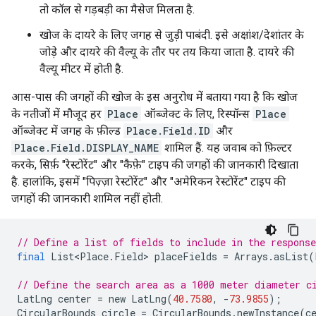
तो कॉल से गड़बड़ी का मैसेज मिलता है.
खोज के दायरे के लिए जगह से जुड़ी पाबंदी. इसे अक्षांश/देशांतर के
जोड़े और दायरे की वैल्यू के तौर पर तय किया जाता है. दायरे की
वैल्यू मीटर में होती है.
आस-पास की जगहों की खोज के इस अनुरोध में बताया गया है कि खोज
के नतीजों में मौजूद हर
Place
ऑब्जेक्ट के लिए, रिस्पॉन्स
Place
ऑब्जेक्ट में जगह के फ़ील्ड
Place.Field.ID
और
Place.Field.DISPLAY_NAME
शामिल हैं. यह जवाब को फ़िल्टर
करके, सिर्फ़ "रेस्टोरेंट" और "कैफ़े" टाइप की जगहों की जानकारी दिखाता
है. हालांकि, इसमें "पिज़्ज़ा रेस्टोरेंट" और "अमेरिकन रेस्टोरेंट" टाइप की
जगहों की जानकारी शामिल नहीं होती.
// Define a list of fields to include in the response
final
List<Place
.
Field
>
placeFields
=
Arrays
.
asList
(
// Define the search area as a 1000 meter diameter c
LatLng
center
=
new
LatLng
(
40.7580
,
-
73.9855
);
CircularBounds
circle
=
CircularBounds
.
newInstance
(
c