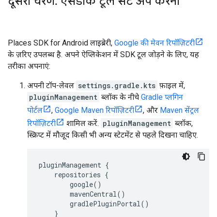
दूसरा चरण
.
एसडीके टूल सेट अप करना
Places SDK for Android लाइब्रेरी,
Google की मेवन रिपॉज़िटरी
के ज़रिए उपलब्ध है. अपने ऐप्लिकेशन में SDK टूल जोड़ने के लिए, यह
तरीका अपनाएं:
अपनी टॉप-लेवल
settings.gradle.kts
फ़ाइल में,
pluginManagement
ब्लॉक के नीचे
Gradle प्लगिन
पोर्टल
,
Google Maven रिपॉज़िटरी
, और
Maven सेंट्रल
रिपॉज़िटरी
शामिल करें.
pluginManagement
ब्लॉक,
स्क्रिप्ट में मौजूद किसी भी अन्य स्टेटमेंट से पहले दिखना चाहिए.
pluginManagement {
repositories {
google()
mavenCentral()
gradlePluginPortal()
}