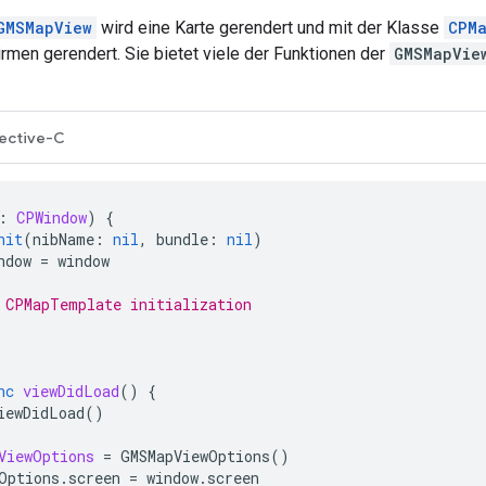
GMSMapView
wird eine Karte gerendert und mit der Klasse
CPM
rmen gerendert. Sie bietet viele der Funktionen der
GMSMapVie
ective-C
:
CPWindow
)
{
nit
(
nibName
:
nil
,
bundle
:
nil
)
ndow
=
window
 CPMapTemplate initialization
nc
viewDidLoad
()
{
iewDidLoad
()
ViewOptions
=
GMSMapViewOptions
()
Options
.
screen
=
window
.
screen