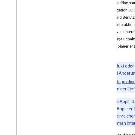
Mit CarPlay sta
Navigation SDK
Anleitungen
Karte und Benutz
Routenführung
Karteninteraktion
Navigationsereignisse im Blick
Schwenkintera
behalten
Häufige Schal
Routenplaner an
Google Navigation
Einführung
Navigations-UI ändern
Dieses Produkt oder 
Kamera anpassen
Außerdem sind Änderung
Tachometerwarnungen konfigurieren
durch die
dienstspezifi
Normal- und Modus für wenig Licht
Beschreibungen der Ei
Störungen in Echtzeit konfigurieren
Kartenstile anpassen
Wichtig
:Alle Apps, 
Richtlinien von Apple en
Benutzerdefinierte Navigation
Genehmigung einreichen,
Einführung
den
CarPlay Human Inter
Individuelle Anleitung erstellen
Details zum detaillierten Datenfeed