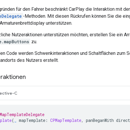
ründen für den Fahrer beschränkt CarPlay die Interaktion mit de
eDelegate
-Methoden. Mit diesen Rückrufen können Sie die eing
Armaturenbrettdisplay unterstützen.
liche Nutzeraktionen unterstützen möchten, erstellen Sie ein Ar
e.mapButtons
zu.
den Code werden Schwenkinteraktionen und Schaltflächen zum 
andorts des Nutzers erstellt.
raktionen
ective-C
MapTemplateDelegate
plate
(
_
mapTemplate
:
CPMapTemplate
,
panBeganWith
direct