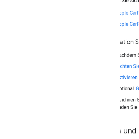
Machen Sie sich
Apple Car
Apple Car
Navigation S
Nachdem Si
Richten Sie
Aktivieren
Optional.
G
Zeichnen S
finden Sie
Karte und 