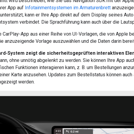
nitt wird beschrieben, wie Sie das Navigation SDK mit der Appl
hrer App auf
Infotainmentsystemen im Armaturenbrett
anzuzeigen
unterstützt, kann er Ihre App direkt auf dem Display seines Au
tsystem verbindet. Die Sprachführung kann auch über die Lautsp
re CarPlay-App aus einer Reihe von UI-Vorlagen, die von Apple ber
die anzuzeigende Vorlage auszuwählen und die Daten darin bereit
rd-System zeigt die sicherheitsgeprüften interaktiven El
kann, ohne unnötig abgelenkt zu werden. Sie können Ihre App au
fischen Funktionen interagieren kann, z. B. um Bestellungen an
einer Karte anzusehen. Updates zum Bestellstatus können auch
ngezeigt werden.