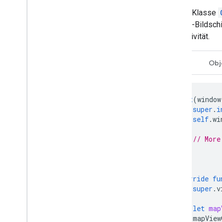
Mit der Klasse
CarPlay-Bildschi
Interaktivität.
Swift
Obj
init
(
window
super
.
i
self
.
wi
// More
}
override
fu
super
.
v
let
map
mapView