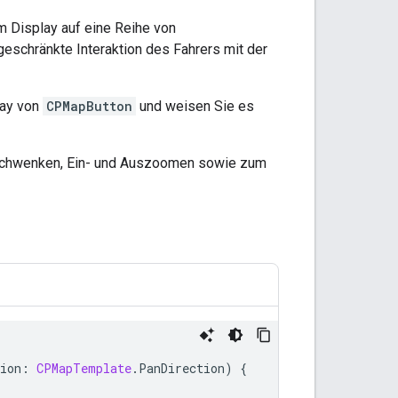
m Display auf eine Reihe von
eschränkte Interaktion des Fahrers mit der
ray von
CPMapButton
und weisen Sie es
Schwenken, Ein- und Auszoomen sowie zum
ion
:
CPMapTemplate
.
PanDirection
)
{