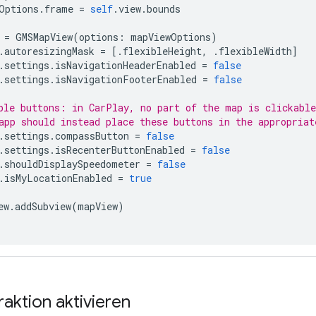
Options
.
frame
=
self
.
view
.
bounds
=
GMSMapView
(
options
:
mapViewOptions
)
.
autoresizingMask
=
[.
flexibleHeight
,
.
flexibleWidth
]
.
settings
.
isNavigationHeaderEnabled
=
false
.
settings
.
isNavigationFooterEnabled
=
false
ble buttons: in CarPlay, no part of the map is clickable
app should instead place these buttons in the appropriat
.
settings
.
compassButton
=
false
.
settings
.
isRecenterButtonEnabled
=
false
.
shouldDisplaySpeedometer
=
false
.
isMyLocationEnabled
=
true
ew
.
addSubview
(
mapView
)
raktion aktivieren