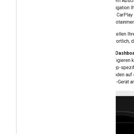
In diesem Absch
Navigation für Car
Play aktivieren
die Navigation I
Fahrers CarPlay 
Routenführung
dem Infotainmen
Einführung
Sie erstellen Ih
Route zu Navigationspunkten
verantwortlich, 
Routingeinstellungen anpassen
Wegpunkte verwalten
Das In-Dashboa
Routeninformationen abrufen
Ziel navigieren 
Route planen
Ihren app-spezi
des Kunden auf 
Plattformübergreifende
In-Dash-Gerät a
Bibliotheken
Navigation für Flutter und React
Native