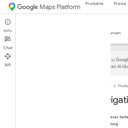
Produkte
Preise
Maps Platform
iOS
Navigation SDK for iOS
Info
Leitfäden
Referenzen
Beispiele
Ressourcen
Chat
API
übersetzen. KI-Üb
Navigation SDK for i
OS
Übersicht
Startseite
Produ
Demo anzeigen
Navigat
Einrichtung
Einrichtung: Übersicht und
Anforderungen
Auf dieser Seit
Navigation SDK for i
OS einrichten
Einrichtung
Xcode-Projekt einrichten