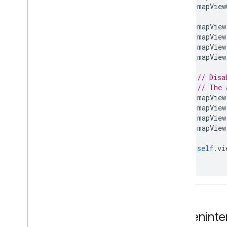
mapView
mapView
mapView
mapView
mapView
// Disa
// The 
mapView
mapView
mapView
mapView
self
.
vi
}
Karteninte