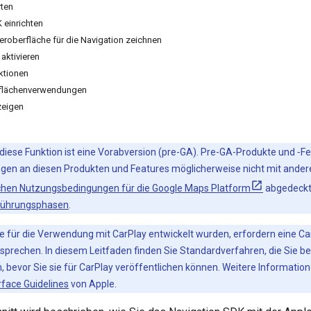
rten
 einrichten
eroberfläche für die Navigation zeichnen
 aktivieren
ktionen
tflächenverwendungen
zeigen
diese Funktion ist eine Vorabversion (pre-GA). Pre-GA-Produkte und ‑F
en an diesen Produkten und Features möglicherweise nicht mit ander
schen Nutzungsbedingungen für die Google Maps Platform
abgedeckt.
nführungsphasen
.
die für die Verwendung mit CarPlay entwickelt wurden, erfordern eine 
tsprechen. In diesem Leitfaden finden Sie Standardverfahren, die Sie be
 bevor Sie sie für CarPlay veröffentlichen können. Weitere Information
face Guidelines
von Apple.