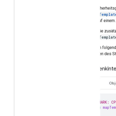
Aus Sicherheitsg
CPMapTemplat
Karte auf einem 
Wenn Sie zusätz
CPMapTemplat
Mit dem folgen
Anzeigen des St
Schwenkinte
Swift
Obj
// MARK: CP
func
mapTem