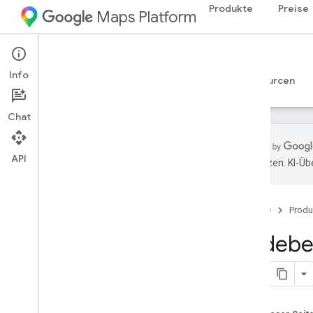
Produkte
Preise
Maps Platform
iOS
Navigation SDK for iOS
Info
Leitfäden
Referenzen
Beispiele
Ressourcen
Chat
API
übersetzen. KI-Üb
Beispiele
Codebeispiele – Übersicht
Startseite
Produ
Codelab
Codebei