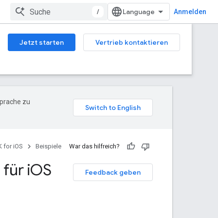
/
Anmelden
Jetzt starten
Vertrieb kontaktieren
Sprache zu
 for iOS
Beispiele
War das hilfreich?
für i
OS
Feedback geben