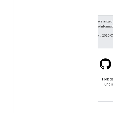
Sofern nicht anders angege
lizenziert. Weitere Informa
Zuletzt aktualisiert: 2026-0
Stack Overflow
Eine Frage in der google-
Fork de
maps-sdk-ios-Tagkategorie
und s
stellen.
Weitere Informationen