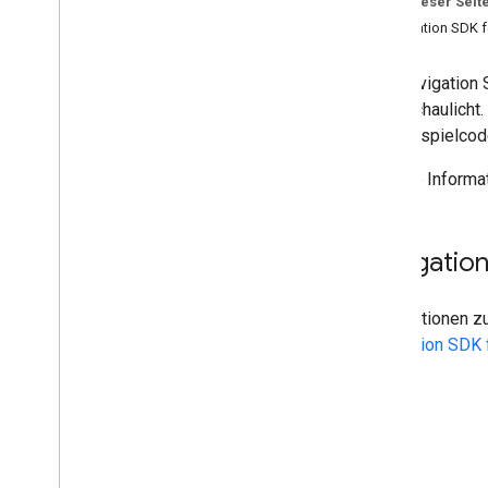
Auf dieser Seit
Navigation SDK 
Das Navigation 
veranschaulicht.
den Beispielcod
Weitere Informa
Navigation
Informationen z
Navigation SDK 