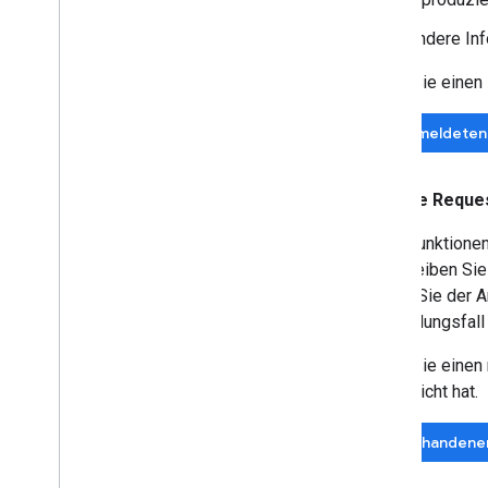
Andere Inf
Bevor Sie einen 
In gemeldeten
Feature Reque
Neue Funktionen
beschreiben Sie 
warum Sie der An
Anwendungsfall 
Bevor Sie einen 
eingereicht hat.
In vorhandene