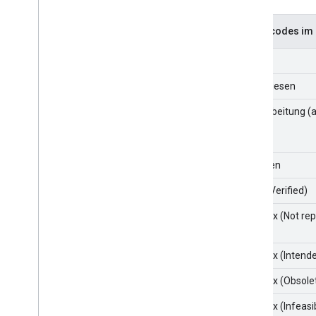
Statuscodes im 
New
Zugewiesen
In Bearbeitung
Behoben
Fixed (Verified)
Won't fix (Not re
Won't fix (Intend
Won't fix (Obsole
Won't fix (Infeasi