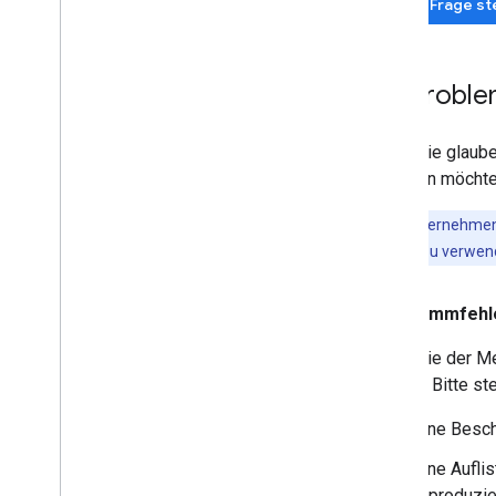
Neue Frage ste
Ein Proble
Wenn Sie glaube
mitteilen möchte
Kundenunternehmen 
Issue Tracker zu verwe
Programmfehl
Wenn Sie der Me
Tracker. Bitte s
Eine Besch
Eine Aufli
reproduzie