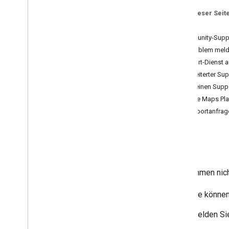
Länder- und Regionsabdeckung
Auf dieser Seit
Stromverbrauch optimieren
Hilfe
Datenschutzdetails für den App Store
Community-Suppo
Ein Problem meld
Abrechnung und Monitoring
Support-Dienst 
Nutzung und Abrechnung
Erweiterter Su
Für einen Suppo
Richtlinien und Bedingungen
Google Maps Pla
Dialogfeld „Nutzungsbedingungen
Supportanfrage
anpassen“
Richtlinien und Quellenangaben
Nutzungsbedingungen
Hilfe
Sie kommen nicht
Sie können
Melden Sie