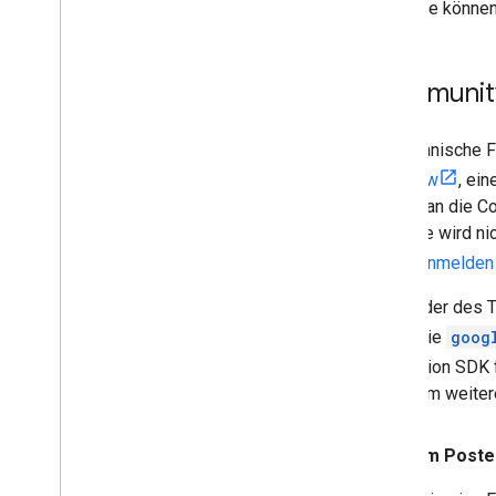
Sie könne
Community
Für technische 
Overflow
, ei
Fragen an die C
Website wird nic
Konto
anmelden
Mitglieder des 
Wenn Sie
goog
Navigation SDK 
Frage um weiter
Vor dem Posten