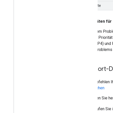
Duplicate
Prioritäten fü
Die einem Probl
höherer Prioritä
P3 und P4) und 
eines Problems k
Support-D
Wir empfehlen Ih
vergleichen
So finden Sie he
Rufen Sie 