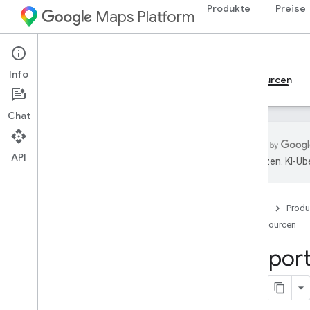
Produkte
Preise
Maps Platform
iOS
Navigation SDK for iOS
Info
Leitfäden
Referenzen
Beispiele
Ressourcen
Chat
API
übersetzen. KI-Üb
Support
Supportoptionen
Startseite
Produ
Häufig gestellte Fragen zum Navigation
SDK
Ressourcen
Google Maps Platform – FAQs
Support
Informiert bleiben
Versionshinweise
Abhängigkeiten und Anforderungen für
vorherige Releases