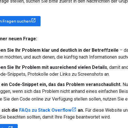
rage stellen, suchen Sie bitte zuerst in den Nachrichten der Grup
n Fragen suchen
ner neuen Frage:
en Sie Ihr Problem klar und deutlich in der Betreffzeile
– da
n möchten, und auch denen, die künftig nach Informationen such
en Sie Ihr Problem mit ausreichend vielen Details
, damit an
ode-Snippets, Protokolle oder Links zu Screenshots an.
 ein Code-Snippet ein, das das Problem veranschaulicht.
Nur
gen, wenn sich das Problem nicht anhand eines einfachen Beispie
e Sie den Code online zur Verfügung stellen sollen, nutzen Sie 
 sich die
FAQs zu Stack Overflow
an.
Für diese Website und
 Sie beachten sollten, damit Ihre Frage beantwortet wird.