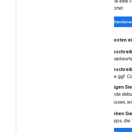
Bevor Sie eine F
beantwortet.
In vorhandene
Beim Posten ei
Beschreib
beantworte
Beschreib
Sie ggf. C
Fügen Sie
Code debug
wissen, wi
Sehen Sie
Tipps, die