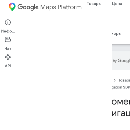
Товары
Цена
Maps Platform
Android
Navigation SDK for Android
Информация
Руководства
Справочные материалы
Примеры
Чат
API
Поддержка
Главная
Товар
Варианты поддержки
Navigation SDK
Часто задаваемые вопросы по
навигационному SDK
Рекоме
Часто задаваемые вопросы о
платформе Google Карт
навига
Охват страны и региона
Новости
Примечания к выпуску