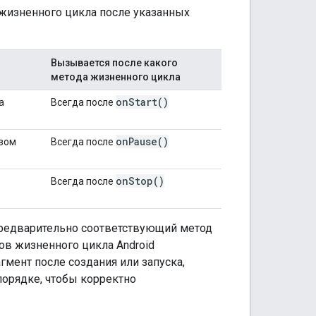
 жизненного цикла после указанных
Вызывается после какого
метода жизненного цикла
on
Start(
)
а
Всегда после
on
Pause(
)
овом
Всегда после
on
Stop(
)
Всегда после
предварительно соответствующий метод
ков жизненного цикла Android
гмент после создания или запуска,
орядке, чтобы корректно