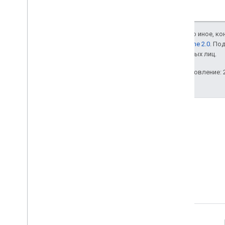
Если не указано иное, к
лицензии Apache 2.0
. По
аффилированных лиц.
Последнее обновление: 2
Stack Overflow
Задайте вопрос с тегом
google-maps.
Подробнее