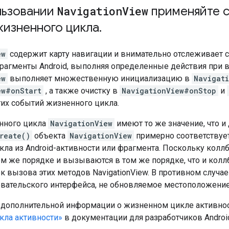
льзовании
Navigation
View
применяйте с
жизненного цикла
.
ew
содержит карту навигации и внимательно отслеживает с
фрагменты Android, выполняя определенные действия при 
ew
выполняет множественную инициализацию в
Navigat
ew#onStart
, а также очистку в
NavigationView#onStop
и
гих событий жизненного цикла.
нного цикла
NavigationView
имеют то же значение, что и 
reate()
объекта
NavigationView
примерно соответствуе
кла из Android-активности или фрагмента. Поскольку кол
м же порядке и вызываются в том же порядке, что и коллб
к вызова этих методов NavigationView. В противном случа
вательского интерфейса, не обновляемое местоположение
 дополнительной информации о жизненном цикле активност
кла активности»
в документации для разработчиков Androi