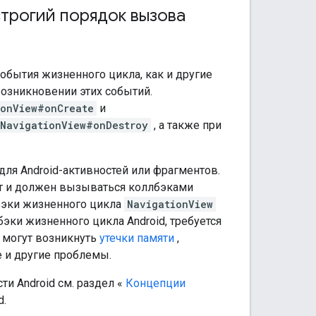
трогий порядок вызова
обытия жизненного цикла, как и другие
возникновении этих событий.
ionView#onCreate
и
NavigationView#onDestroy
, а также при
для Android-активностей или фрагментов.
т и должен вызываться коллбэками
лбэки жизненного цикла
NavigationView
эки жизненного цикла Android, требуется
е могут возникнуть
утечки памяти
,
 и другие проблемы.
и Android см. раздел «
Концепции
d.