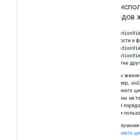
Полные требования к раскрытию
При испо
данных
Настройка диалогового окна
методов 
«Условия и положения»
Политика и атрибуция
NavigationVi
Условия использования
активности и 
NavigationVi
NavigationVi
обработке дру
Методы жизне
Например,
onC
жизненного ци
основаны на то
строгий порядо
ошибки пользо
Для получения
жизненного ци