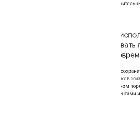
Дополнительны
.
При испо
вызывать 
одноврем
Чтобы сохрани
коллбэков жиз
указанном пор
фрагментами и