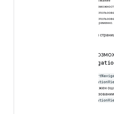
Содержание
По возможности 
Рекомендации
При использова
Оптимизация энергопотребления
При использова
Управление памятью
одновременно.
Объединение мобильных
уведомлений
На этой стран
Использование местоположения в
фоновом режиме
Взаимодействие с навигационной
картой
По возмо
Взаимодействие с Google
Map
Navigatio
Очистка экземпляра
Совместимость версий Kotlin и
миграция
SupportNavig
NavigationVi
Выставление счетов и
подвержен оши
мониторинг
использовани
Использование и оплата
NavigationVi
Правила и условия