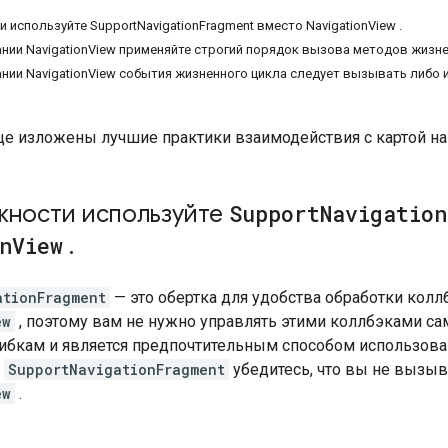
используйте SupportNavigationFragment вместо NavigationView .
нии NavigationView применяйте строгий порядок вызова методов жизне
нии NavigationView события жизненного цикла следует вызывать либо из
ице изложены лучшие практики взаимодействия с картой н
жности используйте
Support
Navigation
n
View
.
ationFragment
— это обертка для удобства обработки кол
ew
, поэтому вам не нужно управлять этими коллбэками са
бкам и является предпочтительным способом использова
и
SupportNavigationFragment
убедитесь, что вы не вызыв
ew
.