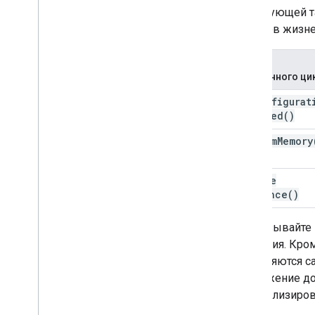
В следующей т
методов жизне
Метод
жизненного ци
on
Configurat
Changed(
)
on
Trim
Memory
on
Save
Instance(
)
Не вызывайте 
закрытия. Кром
управляются с
приложение до
инициализиров