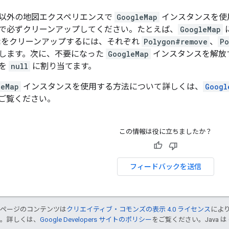
以外の地図エクスペリエンスで
GoogleMap
インスタンスを使
で必ずクリーンアップしてください。たとえば、
GoogleMap
に
各要素をクリーンアップするには、それぞれ
Polygon#remove
、
Po
します。次に、不要になった
GoogleMap
インスタンスを解放
スを
null
に割り当てます。
leMap
インスタンスを使用する方法について詳しくは、
Googl
ご覧ください。
この情報は役に立ちましたか？
フィードバックを送信
のページのコンテンツは
クリエイティブ・コモンズの表示 4.0 ライセンス
によ
す。詳しくは、
Google Developers サイトのポリシー
をご覧ください。Java は