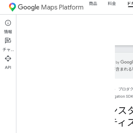
商品
料金
ド
Maps Platform
Android
Navigation SDK for Android
情報
ガイド
リファレンス
サンプル
リソース
チャット
API
は誤りが含まれる
サポート
サポート オプション
ホーム
プロダ
Navigation SDK に関するよくある質問
Navigation SDK
Google Maps Platform に関するよくあ
る質問
インス
対象の国と地域
最新情報を入手する
クティ
リリースノート