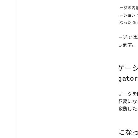
おすすめの方法
このページの内
消費電力を最適化する
ナビゲーション セッショ
メモリ管理
不要になった Go
モバイル通知の統合
バックグラウンドでの位置情報の使用
このページでは
ナビゲーション マップの操作
て説明します。
Google
Map の操作
インスタンスのクリーンアップ
Kotlin バージョンの互換性と移行
ナビゲー
Navigato
課金とモニタリング
使用量と請求額
メモリリークを防
ンスが不要にな
ポリシーと規約
図から移動した
データ開示の要件を満たす
[契約条件] ダイアログ ボックスをカス
タマイズする
ポリシーと帰属
不要にな
利用規約