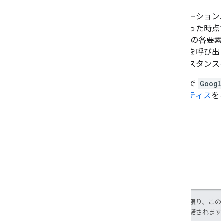
ナビゲーション
要になった時点
Marker の
ソッドを呼び出
てインスタン
アプリで
Goog
プラクティス
を
特に記載のない限り、こ
ス
により使用許諾されま