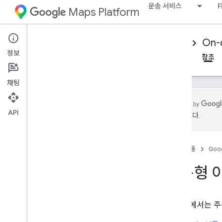
운송 서비스
F
Maps Platform
Mobility Services
Driver experience
On-
정보
개요
Android 드라이버 SDK
iOS 드라이버 SDK
참조
채팅
API
수 있습니다.
주문형 여행에 대한 참조 자료
개요
홈
제품
Goog
Android
i
OS
주문형 
이 섹션에서는 주문