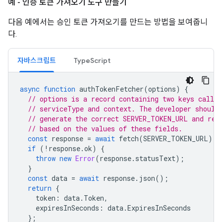
예 - 인증 토큰 가져오기 도구 만들기
다음 예에서는 승인 토큰 가져오기를 만드는 방법을 보여줍니
다.
자바스크립트
TypeScript
async
function
authTokenFetcher
(
options
)
{
// options is a record containing two keys called
// serviceType and context. The developer should
// generate the correct SERVER_TOKEN_URL and req
// based on the values of these fields.
const
response
=
await
fetch
(
SERVER_TOKEN_URL
);
if
(
!
response
.
ok
)
{
throw
new
Error
(
response
.
statusText
);
}
const
data
=
await
response
.
json
();
return
{
token
:
data
.
Token
,
expiresInSeconds
:
data
.
ExpiresInSeconds
};