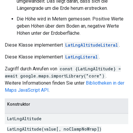
umgewandelt. Das liegt daran, dass sich die
Längengrade um die Erde herum erstrecken.
Die Höhe wird in Metern gemessen. Positive Werte
geben Höhen über dem Boden an, negative Werte
Höhen unter der Erdoberfläche.
Diese Klasse implementiert
LatLngAltitudeLiteral
.
Diese Klasse implementiert
LatLngLiteral
.
Zugriff durch Anrufen von
const {LatLngAltitude} =
await google.maps.importLibrary("core")
.
Weitere Informationen finden Sie unter
Bibliotheken in der
Maps JavaScript API
.
Konstruktor
Lat
Lng
Altitude
LatLngAltitude(value[, noClampNoWrap])