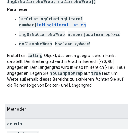
lngOrNoClampNoWrap, noClampNoWrap])
Parameter
:
latOrLatLngOrLatLngLiteral
:
number|
LatLngLiteral
|
LatLng
lngOrNoClampNoWrap
number|boolean
:
optional
noClampNoWrap
boolean
:
optional
LatLng
Erstellt ein
-Objekt, das einen geografischen Punkt
darstellt. Der Breitengrad wird in Grad im Bereich [-90, 90]
angegeben. Der Längengrad wird in Grad im Bereich [-180, 180)
noClampNoWrap
true
angegeben. Legen Sie
auf
fest, um
Werte außerhalb dieses Bereichs zu aktivieren. Achten Sie auf
die Reihenfolge von Breiten- und Längengrad.
Methoden
equals