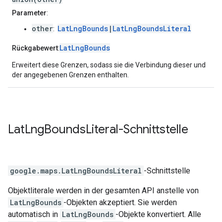
Parameter
:
other
LatLngBounds
|
LatLngBoundsLiteral
:
LatLngBounds
Rückgabewert
:
Erweitert diese Grenzen, sodass sie die Verbindung dieser und
der angegebenen Grenzen enthalten.
Lat
Lng
Bounds
Literal
-Schnittstelle
google.maps
.
LatLngBoundsLiteral
-Schnittstelle
Objektliterale werden in der gesamten API anstelle von
LatLngBounds
-Objekten akzeptiert. Sie werden
automatisch in
LatLngBounds
-Objekte konvertiert. Alle