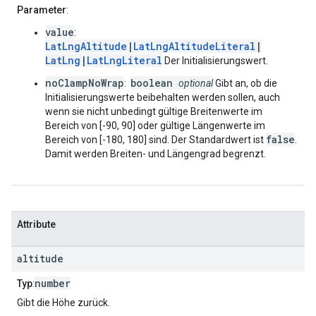
Parameter
:
value
:
LatLngAltitude
|
LatLngAltitudeLiteral
|
LatLng
|
LatLngLiteral
Der Initialisierungswert.
noClampNoWrap
boolean
:
optional
Gibt an, ob die
Initialisierungswerte beibehalten werden sollen, auch
wenn sie nicht unbedingt gültige Breitenwerte im
Bereich von [-90, 90] oder gültige Längenwerte im
false
Bereich von [-180, 180] sind. Der Standardwert ist
.
Damit werden Breiten- und Längengrad begrenzt.
Attribute
altitude
number
Typ
:
Gibt die Höhe zurück.