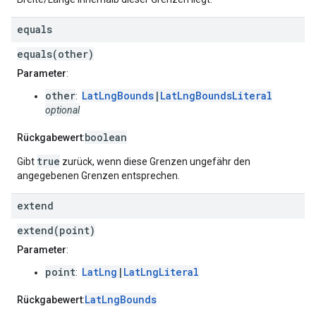
equals
equals(other)
Parameter
:
other
LatLngBounds
|
LatLngBoundsLiteral
:
optional
boolean
Rückgabewert
:
true
Gibt
zurück, wenn diese Grenzen ungefähr den
angegebenen Grenzen entsprechen.
extend
extend(point)
Parameter
:
point
LatLng
|
LatLngLiteral
:
LatLngBounds
Rückgabewert
: