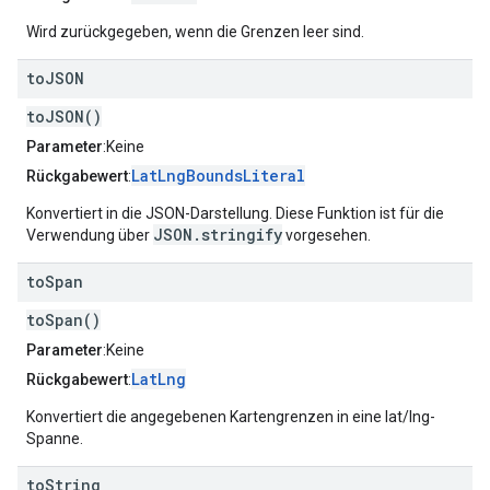
Wird zurückgegeben, wenn die Grenzen leer sind.
to
JSON
toJSON()
Parameter
:Keine
LatLngBoundsLiteral
Rückgabewert
:
Konvertiert in die JSON-Darstellung. Diese Funktion ist für die
JSON.stringify
Verwendung über
vorgesehen.
to
Span
toSpan()
Parameter
:Keine
LatLng
Rückgabewert
:
Konvertiert die angegebenen Kartengrenzen in eine lat/lng-
Spanne.
to
String