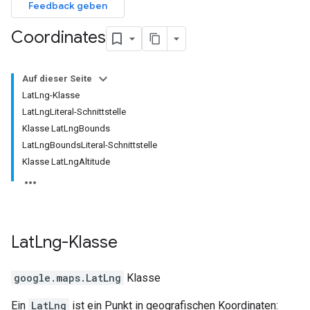
Feedback geben
Coordinates
Auf dieser Seite
LatLng-Klasse
LatLngLiteral-Schnittstelle
Klasse LatLngBounds
LatLngBoundsLiteral-Schnittstelle
Klasse LatLngAltitude
Lat
Lng
-Klasse
google.maps
.
LatLng
Klasse
Ein
LatLng
ist ein Punkt in geografischen Koordinaten: