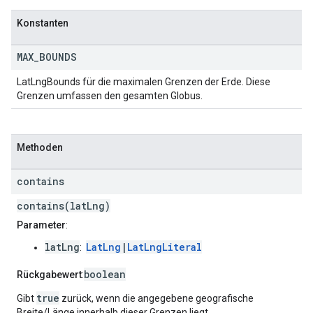
Konstanten
MAX
_
BOUNDS
LatLngBounds für die maximalen Grenzen der Erde. Diese
Grenzen umfassen den gesamten Globus.
Methoden
contains
contains(latLng)
Parameter
:
latLng
LatLng
|
LatLngLiteral
:
boolean
Rückgabewert
:
true
Gibt
zurück, wenn die angegebene geografische
Breite/Länge innerhalb dieser Grenzen liegt.