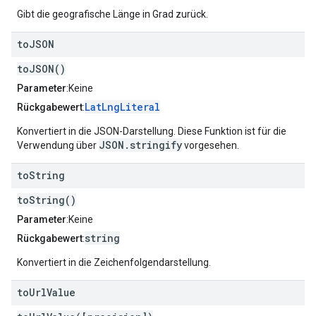
Gibt die geografische Länge in Grad zurück.
to
JSON
toJSON()
Parameter
:Keine
LatLngLiteral
Rückgabewert
:
Konvertiert in die JSON-Darstellung. Diese Funktion ist für die
JSON.stringify
Verwendung über
vorgesehen.
to
String
toString()
Parameter
:Keine
string
Rückgabewert
:
Konvertiert in die Zeichenfolgendarstellung.
to
Url
Value