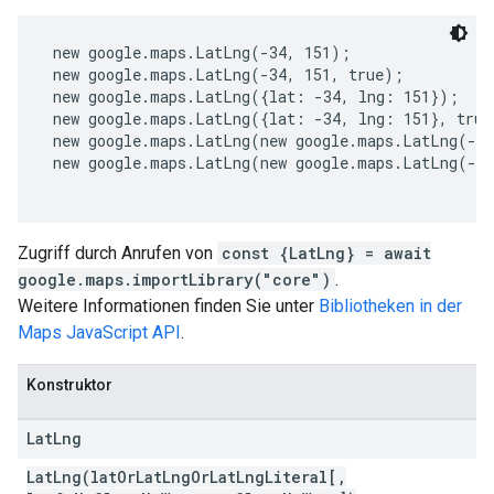
 new google.maps.LatLng(-34, 151);
 new google.maps.LatLng(-34, 151, true);
 new google.maps.LatLng({lat: -34, lng: 151});
 new google.maps.LatLng({lat: -34, lng: 151}, true
 new google.maps.LatLng(new google.maps.LatLng(-3
 new google.maps.LatLng(new google.maps.LatLng(-3
Zugriff durch Anrufen von
const {LatLng} = await
google.maps.importLibrary("core")
.
Weitere Informationen finden Sie unter
Bibliotheken in der
Maps JavaScript API
.
Konstruktor
Lat
Lng
LatLng(latOrLatLngOrLatLngLiteral[,