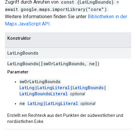
Zugriff durch Anrufen von
const {LatLngBounds} =
await google.maps.importLibrary("core")
.
Weitere Informationen finden Sie unter
Bibliotheken in der
Maps JavaScript API
.
Konstruktor
Lat
Lng
Bounds
LatLngBounds([swOrLatLngBounds, ne])
Parameter
:
swOrLatLngBounds
:
LatLng
|
LatLngLiteral
|
LatLngBounds
|
LatLngBoundsLiteral
optional
ne
LatLng
|
LatLngLiteral
:
optional
Erstellt ein Rechteck aus den Punkten der südwestlichen und
nordöstlichen Ecke.