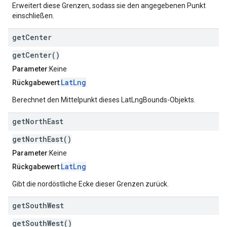
Erweitert diese Grenzen, sodass sie den angegebenen Punkt
einschließen.
get
Center
getCenter()
Parameter
:Keine
LatLng
Rückgabewert
:
Berechnet den Mittelpunkt dieses LatLngBounds-Objekts.
get
North
East
getNorthEast()
Parameter
:Keine
LatLng
Rückgabewert
:
Gibt die nordöstliche Ecke dieser Grenzen zurück.
get
South
West
getSouthWest()