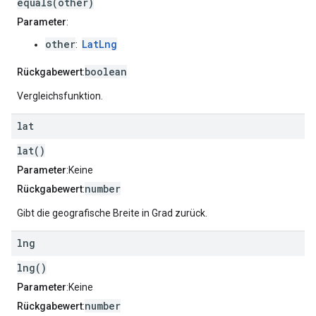
equals(other)
Parameter
:
other
LatLng
:
boolean
Rückgabewert
:
Vergleichsfunktion.
lat
lat()
Parameter
:Keine
number
Rückgabewert
:
Gibt die geografische Breite in Grad zurück.
lng
lng()
Parameter
:Keine
number
Rückgabewert
: