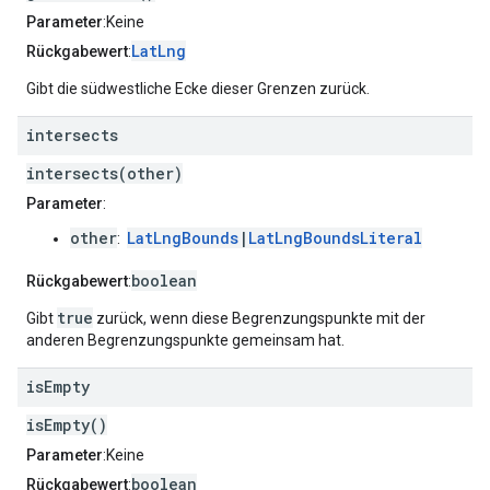
Parameter
:Keine
LatLng
Rückgabewert
:
Gibt die südwestliche Ecke dieser Grenzen zurück.
intersects
intersects(other)
Parameter
:
other
LatLngBounds
|
LatLngBoundsLiteral
:
boolean
Rückgabewert
:
true
Gibt
zurück, wenn diese Begrenzungspunkte mit der
anderen Begrenzungspunkte gemeinsam hat.
is
Empty
isEmpty()
Parameter
:Keine
boolean
Rückgabewert
: