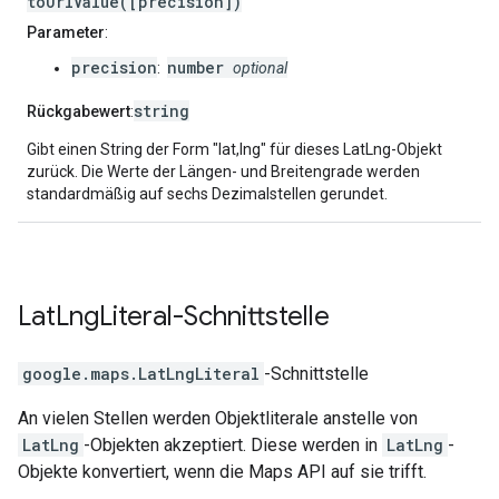
toUrlValue([precision])
Parameter
:
precision
number
:
optional
string
Rückgabewert
:
Gibt einen String der Form "lat,lng" für dieses LatLng-Objekt
zurück. Die Werte der Längen- und Breitengrade werden
standardmäßig auf sechs Dezimalstellen gerundet.
Lat
Lng
Literal
-Schnittstelle
google.maps
.
LatLngLiteral
-Schnittstelle
An vielen Stellen werden Objektliterale anstelle von
LatLng
-Objekten akzeptiert. Diese werden in
LatLng
-
Objekte konvertiert, wenn die Maps API auf sie trifft.