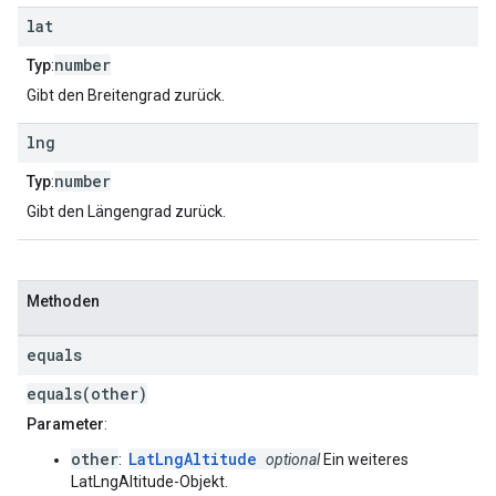
lat
number
Typ
:
Gibt den Breitengrad zurück.
lng
number
Typ
:
Gibt den Längengrad zurück.
Methoden
equals
equals(other)
Parameter
:
other
LatLngAltitude
:
optional
Ein weiteres
LatLngAltitude-Objekt.