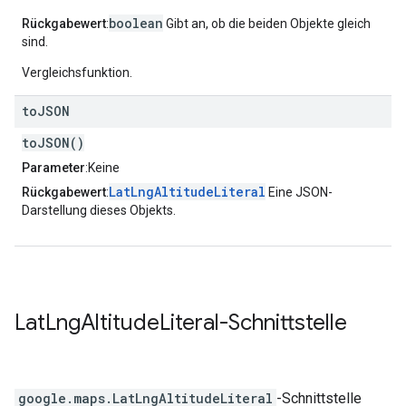
boolean
Rückgabewert
:
Gibt an, ob die beiden Objekte gleich
sind.
Vergleichsfunktion.
to
JSON
toJSON()
Parameter
:Keine
LatLngAltitudeLiteral
Rückgabewert
:
Eine JSON-
Darstellung dieses Objekts.
Lat
Lng
Altitude
Literal
-Schnittstelle
google.maps
.
LatLngAltitudeLiteral
-Schnittstelle