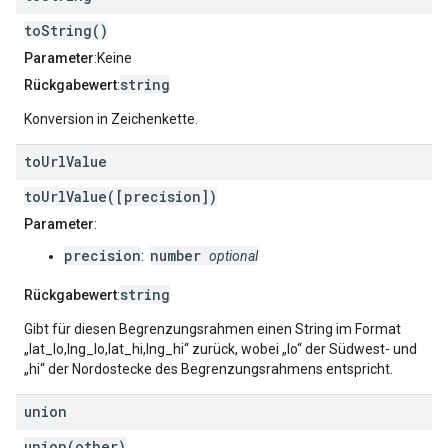
toString()
Parameter
:Keine
string
Rückgabewert
:
Konversion in Zeichenkette.
to
Url
Value
toUrlValue([precision])
Parameter
:
precision
number
:
optional
string
Rückgabewert
:
Gibt für diesen Begrenzungsrahmen einen String im Format
„lat_lo,lng_lo,lat_hi,lng_hi“ zurück, wobei „lo“ der Südwest- und
„hi“ der Nordostecke des Begrenzungsrahmens entspricht.
union
union(other)