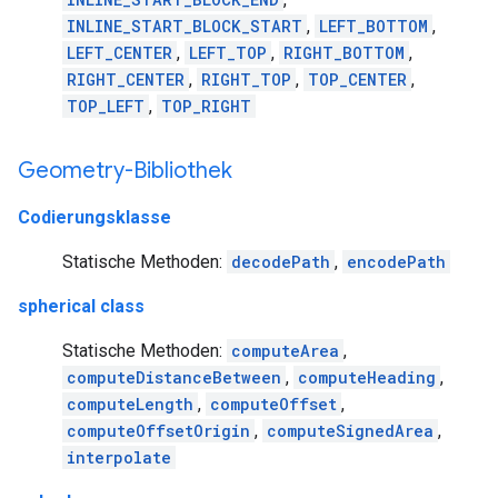
INLINE_START_BLOCK_START
,
LEFT_BOTTOM
,
LEFT_CENTER
,
LEFT_TOP
,
RIGHT_BOTTOM
,
RIGHT_CENTER
,
RIGHT_TOP
,
TOP_CENTER
,
TOP_LEFT
,
TOP_RIGHT
Geometry-Bibliothek
Codierungsklasse
Statische Methoden:
decodePath
,
encodePath
spherical class
Statische Methoden:
computeArea
,
computeDistanceBetween
,
computeHeading
,
computeLength
,
computeOffset
,
computeOffsetOrigin
,
computeSignedArea
,
interpolate