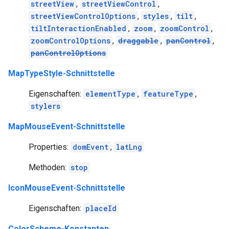
streetView
,
streetViewControl
,
streetViewControlOptions
,
styles
,
tilt
,
tiltInteractionEnabled
,
zoom
,
zoomControl
,
zoomControlOptions
,
draggable
,
panControl
,
panControlOptions
MapTypeStyle-Schnittstelle
Eigenschaften:
elementType
,
featureType
,
stylers
MapMouseEvent-Schnittstelle
Properties:
domEvent
,
latLng
Methoden:
stop
IconMouseEvent-Schnittstelle
Eigenschaften:
placeId
ColorScheme-Konstanten