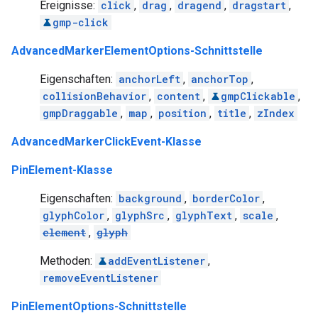
Ereignisse:
click
,
drag
,
dragend
,
dragstart
,
gmp-click
AdvancedMarkerElementOptions-Schnittstelle
Eigenschaften:
anchorLeft
,
anchorTop
,
collisionBehavior
,
content
,
gmpClickable
,
gmpDraggable
,
map
,
position
,
title
,
zIndex
AdvancedMarkerClickEvent-Klasse
PinElement-Klasse
Eigenschaften:
background
,
borderColor
,
glyphColor
,
glyphSrc
,
glyphText
,
scale
,
element
,
glyph
Methoden:
addEventListener
,
removeEventListener
PinElementOptions-Schnittstelle