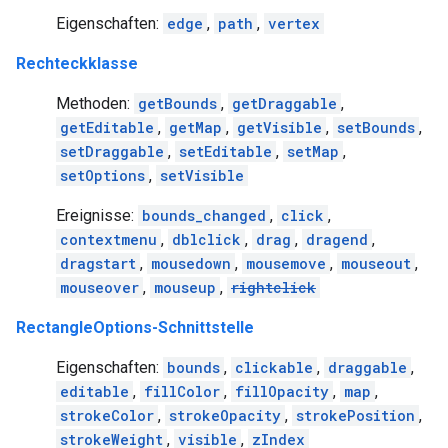
Eigenschaften:
edge
,
path
,
vertex
Rechteckklasse
Methoden:
getBounds
,
getDraggable
,
getEditable
,
getMap
,
getVisible
,
setBounds
,
setDraggable
,
setEditable
,
setMap
,
setOptions
,
setVisible
Ereignisse:
bounds_changed
,
click
,
contextmenu
,
dblclick
,
drag
,
dragend
,
dragstart
,
mousedown
,
mousemove
,
mouseout
,
mouseover
,
mouseup
,
rightclick
RectangleOptions-Schnittstelle
Eigenschaften:
bounds
,
clickable
,
draggable
,
editable
,
fillColor
,
fillOpacity
,
map
,
strokeColor
,
strokeOpacity
,
strokePosition
,
strokeWeight
,
visible
,
zIndex