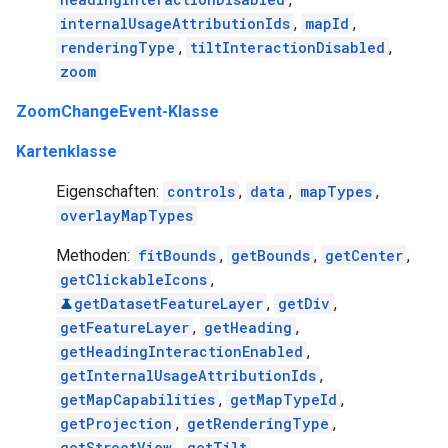
internalUsageAttributionIds
,
mapId
,
renderingType
,
tiltInteractionDisabled
,
zoom
ZoomChangeEvent-Klasse
Kartenklasse
Eigenschaften:
controls
,
data
,
mapTypes
,
overlayMapTypes
Methoden:
fitBounds
,
getBounds
,
getCenter
,
getClickableIcons
,
getDatasetFeatureLayer
,
getDiv
,
getFeatureLayer
,
getHeading
,
getHeadingInteractionEnabled
,
getInternalUsageAttributionIds
,
getMapCapabilities
,
getMapTypeId
,
getProjection
,
getRenderingType
,
getStreetView
,
getTilt
,