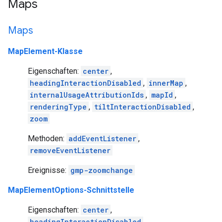
Maps
Maps
MapElement-Klasse
Eigenschaften:
center
,
headingInteractionDisabled
,
innerMap
,
internalUsageAttributionIds
,
mapId
,
renderingType
,
tiltInteractionDisabled
,
zoom
Methoden:
addEventListener
,
removeEventListener
Ereignisse:
gmp-zoomchange
MapElementOptions-Schnittstelle
Eigenschaften:
center
,
headingInteractionDisabled
,