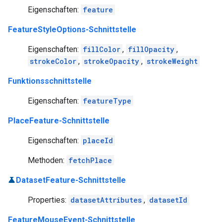
Eigenschaften:
feature
FeatureStyleOptions-Schnittstelle
Eigenschaften:
fillColor
,
fillOpacity
,
strokeColor
,
strokeOpacity
,
strokeWeight
Funktionsschnittstelle
Eigenschaften:
featureType
PlaceFeature-Schnittstelle
Eigenschaften:
placeId
Methoden:
fetchPlace
DatasetFeature-Schnittstelle
Properties:
datasetAttributes
,
datasetId
FeatureMouseEvent-Schnittstelle