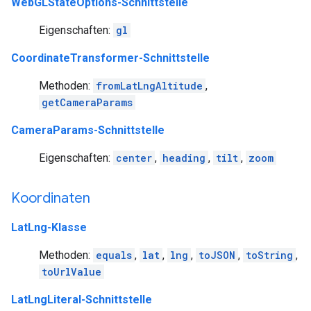
WebGLStateOptions-Schnittstelle
Eigenschaften:
gl
CoordinateTransformer-Schnittstelle
Methoden:
fromLatLngAltitude
,
getCameraParams
CameraParams-Schnittstelle
Eigenschaften:
center
,
heading
,
tilt
,
zoom
Koordinaten
LatLng-Klasse
Methoden:
equals
,
lat
,
lng
,
toJSON
,
toString
,
toUrlValue
LatLngLiteral-Schnittstelle