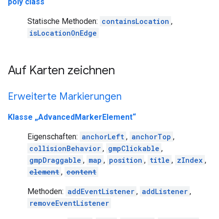
poly class
Statische Methoden:
containsLocation
,
isLocationOnEdge
Auf Karten zeichnen
Erweiterte Markierungen
Klasse „AdvancedMarkerElement“
Eigenschaften:
anchorLeft
,
anchorTop
,
collisionBehavior
,
gmpClickable
,
gmpDraggable
,
map
,
position
,
title
,
zIndex
,
element
,
content
Methoden:
addEventListener
,
addListener
,
removeEventListener