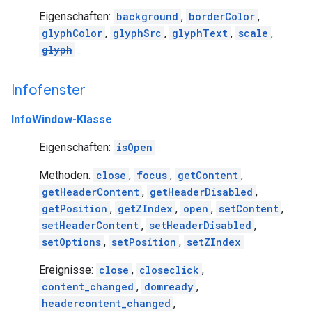
Eigenschaften:
background
,
borderColor
,
glyphColor
,
glyphSrc
,
glyphText
,
scale
,
glyph
Infofenster
InfoWindow-Klasse
Eigenschaften:
isOpen
Methoden:
close
,
focus
,
getContent
,
getHeaderContent
,
getHeaderDisabled
,
getPosition
,
getZIndex
,
open
,
setContent
,
setHeaderContent
,
setHeaderDisabled
,
setOptions
,
setPosition
,
setZIndex
Ereignisse:
close
,
closeclick
,
content_changed
,
domready
,
headercontent_changed
,