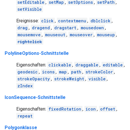
setEditable
,
setMap
,
setOptions
,
setPath
,
setVisible
Ereignisse:
click
,
contextmenu
,
dblclick
,
drag
,
dragend
,
dragstart
,
mousedown
,
mousemove
,
mouseout
,
mouseover
,
mouseup
,
rightclick
PolylineOptions-Schnittstelle
Eigenschaften:
clickable
,
draggable
,
editable
,
geodesic
,
icons
,
map
,
path
,
strokeColor
,
strokeOpacity
,
strokeWeight
,
visible
,
zIndex
IconSequence-Schnittstelle
Eigenschaften:
fixedRotation
,
icon
,
offset
,
repeat
Polygonklasse