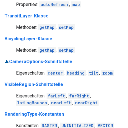
Properties:
autoRefresh
,
map
TransitLayer-Klasse
Methoden:
getMap
,
setMap
BicyclingLayer-Klasse
Methoden:
getMap
,
setMap
CameraOptions-Schnittstelle
Eigenschaften:
center
,
heading
,
tilt
,
zoom
VisibleRegion-Schnittstelle
Eigenschaften:
farLeft
,
farRight
,
latLngBounds
,
nearLeft
,
nearRight
RenderingType-Konstanten
Konstanten:
RASTER
,
UNINITIALIZED
,
VECTOR