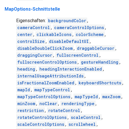
MapOptions-Schnittstelle
Eigenschaften:
backgroundColor
,
cameraControl
,
cameraControlOptions
,
center
,
clickableIcons
,
colorScheme
,
controlSize
,
disableDefaultUI
,
disableDoubleClickZoom
,
draggableCursor
,
draggingCursor
,
fullscreenControl
,
fullscreenControlOptions
,
gestureHandling
,
heading
,
headingInteractionEnabled
,
internalUsageAttributionIds
,
isFractionalZoomEnabled
,
keyboardShortcuts
,
mapId
,
mapTypeControl
,
mapTypeControlOptions
,
mapTypeId
,
maxZoom
,
minZoom
,
noClear
,
renderingType
,
restriction
,
rotateControl
,
rotateControlOptions
,
scaleControl
,
scaleControlOptions
,
scrollwheel
,