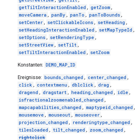
getTiltInteractionEnabled
,
getZoom
,
moveCamera
,
panBy
,
panTo
,
panToBounds
,
setCenter
,
setClickableIcons
,
setHeading
,
setHeadingInteractionEnabled
,
setMapTypeId
,
setOptions
,
setRenderingType
,
setStreetView
,
setTilt
,
setTiltInteractionEnabled
,
setZoom
Konstanten:
DEMO_MAP_ID
Ereignisse:
bounds_changed
,
center_changed
,
click
,
contextmenu
,
dblclick
,
drag
,
dragend
,
dragstart
,
heading_changed
,
idle
,
isfractionalzoomenabled_changed
,
mapcapabilities_changed
,
maptypeid_changed
,
mousemove
,
mouseout
,
mouseover
,
projection_changed
,
renderingtype_changed
,
tilesloaded
,
tilt_changed
,
zoom_changed
,
rightclick