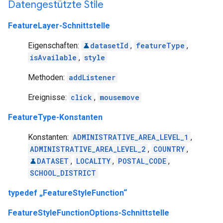
Datengestützte Stile
FeatureLayer-Schnittstelle
Eigenschaften:
datasetId
,
featureType
,
isAvailable
,
style
Methoden:
addListener
Ereignisse:
click
,
mousemove
FeatureType-Konstanten
Konstanten:
ADMINISTRATIVE_AREA_LEVEL_1
,
ADMINISTRATIVE_AREA_LEVEL_2
,
COUNTRY
,
DATASET
,
LOCALITY
,
POSTAL_CODE
,
SCHOOL_DISTRICT
typedef „FeatureStyleFunction“
FeatureStyleFunctionOptions-Schnittstelle