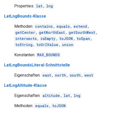
Properties:
lat
,
lng
LatLngBounds-Klasse
Methoden:
contains
,
equals
,
extend
,
getCenter
,
getNorthEast
,
getSouthWest
,
intersects
,
isEmpty
,
toJSON
,
toSpan
,
toString
,
toUrlValue
,
union
Konstanten:
MAX_BOUNDS
LatLngBoundsLiteral-Schnittstelle
Eigenschaften:
east
,
north
,
south
,
west
LatLngAltitude-Klasse
Eigenschaften:
altitude
,
lat
,
lng
Methoden:
equals
,
toJSON