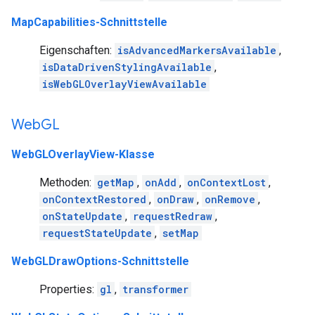
MapCapabilities-Schnittstelle
Eigenschaften:
isAdvancedMarkersAvailable
,
isDataDrivenStylingAvailable
,
isWebGLOverlayViewAvailable
Web
GL
WebGLOverlayView-Klasse
Methoden:
getMap
,
onAdd
,
onContextLost
,
onContextRestored
,
onDraw
,
onRemove
,
onStateUpdate
,
requestRedraw
,
requestStateUpdate
,
setMap
WebGLDrawOptions-Schnittstelle
Properties:
gl
,
transformer