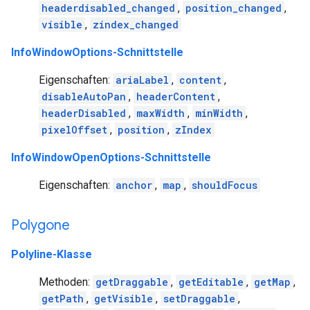
headerdisabled_changed
,
position_changed
,
visible
,
zindex_changed
InfoWindowOptions-Schnittstelle
Eigenschaften:
ariaLabel
,
content
,
disableAutoPan
,
headerContent
,
headerDisabled
,
maxWidth
,
minWidth
,
pixelOffset
,
position
,
zIndex
InfoWindowOpenOptions-Schnittstelle
Eigenschaften:
anchor
,
map
,
shouldFocus
Polygone
Polyline-Klasse
Methoden:
getDraggable
,
getEditable
,
getMap
,
getPath
,
getVisible
,
setDraggable
,