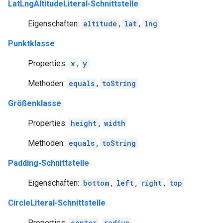
LatLngAltitudeLiteral-Schnittstelle
Eigenschaften:
altitude
,
lat
,
lng
Punktklasse
Properties:
x
,
y
Methoden:
equals
,
toString
Größenklasse
Properties:
height
,
width
Methoden:
equals
,
toString
Padding-Schnittstelle
Eigenschaften:
bottom
,
left
,
right
,
top
CircleLiteral-Schnittstelle
Properties:
center
,
radius