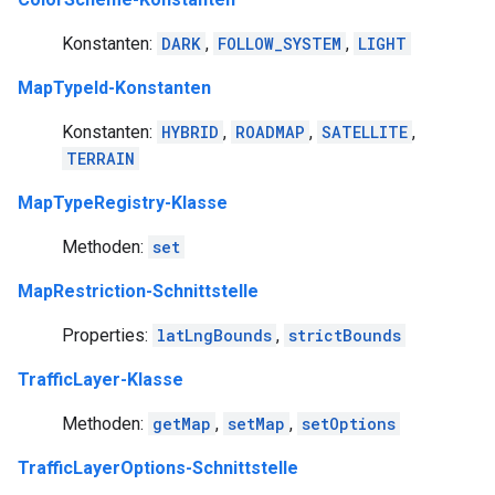
Konstanten:
DARK
,
FOLLOW_SYSTEM
,
LIGHT
MapTypeId-Konstanten
Konstanten:
HYBRID
,
ROADMAP
,
SATELLITE
,
TERRAIN
MapTypeRegistry-Klasse
Methoden:
set
MapRestriction-Schnittstelle
Properties:
latLngBounds
,
strictBounds
TrafficLayer-Klasse
Methoden:
getMap
,
setMap
,
setOptions
TrafficLayerOptions-Schnittstelle