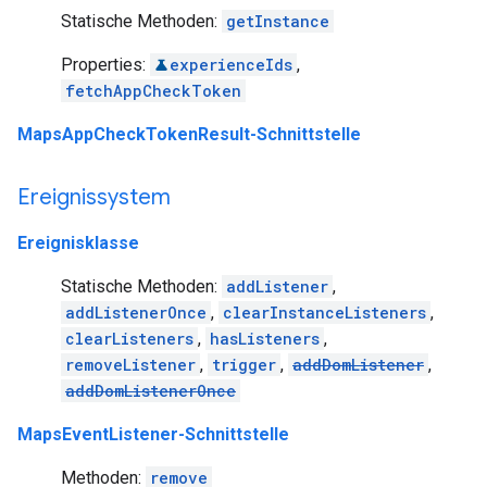
Statische Methoden:
getInstance
Properties:
experienceIds
,
fetchAppCheckToken
MapsAppCheckTokenResult-Schnittstelle
Ereignissystem
Ereignisklasse
Statische Methoden:
addListener
,
addListenerOnce
,
clearInstanceListeners
,
clearListeners
,
hasListeners
,
removeListener
,
trigger
,
addDomListener
,
addDomListenerOnce
MapsEventListener-Schnittstelle
Methoden:
remove