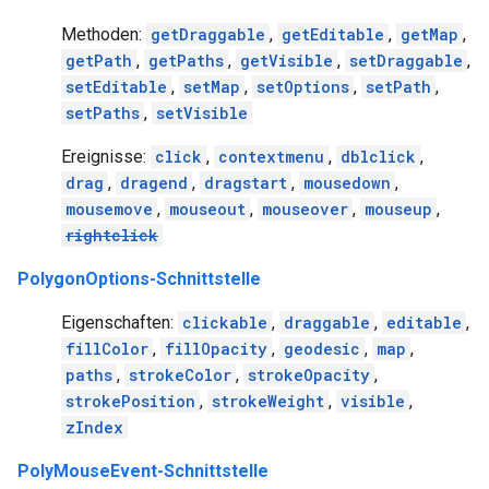
Methoden:
getDraggable
,
getEditable
,
getMap
,
getPath
,
getPaths
,
getVisible
,
setDraggable
,
setEditable
,
setMap
,
setOptions
,
setPath
,
setPaths
,
setVisible
Ereignisse:
click
,
contextmenu
,
dblclick
,
drag
,
dragend
,
dragstart
,
mousedown
,
mousemove
,
mouseout
,
mouseover
,
mouseup
,
rightclick
PolygonOptions-Schnittstelle
Eigenschaften:
clickable
,
draggable
,
editable
,
fillColor
,
fillOpacity
,
geodesic
,
map
,
paths
,
strokeColor
,
strokeOpacity
,
strokePosition
,
strokeWeight
,
visible
,
zIndex
PolyMouseEvent-Schnittstelle