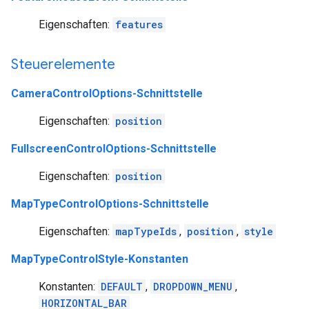
Eigenschaften:
features
Steuerelemente
CameraControlOptions-Schnittstelle
Eigenschaften:
position
FullscreenControlOptions-Schnittstelle
Eigenschaften:
position
MapTypeControlOptions-Schnittstelle
Eigenschaften:
mapTypeIds
,
position
,
style
MapTypeControlStyle-Konstanten
Konstanten:
DEFAULT
,
DROPDOWN_MENU
,
HORIZONTAL_BAR