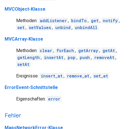
MVCObject-Klasse
Methoden:
addListener
,
bindTo
,
get
,
notify
,
set
,
setValues
,
unbind
,
unbindAll
MVCArray-Klasse
Methoden:
clear
,
forEach
,
getArray
,
getAt
,
getLength
,
insertAt
,
pop
,
push
,
removeAt
,
setAt
Ereignisse:
insert_at
,
remove_at
,
set_at
ErrorEvent-Schnittstelle
Eigenschaften:
error
Fehler
MapsNetworkError-Klasse