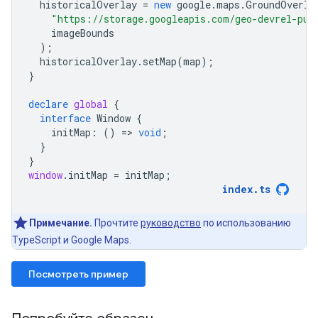
historicalOverlay
=
new
google
.
maps
.
GroundOverla
"https://storage.googleapis.com/geo-devrel-pub
imageBounds
);
historicalOverlay
.
setMap
(
map
);
}
declare
global
{
interface
Window
{
initMap
:
()
=
>
void
;
}
}
window
.
initMap
=
initMap
;
index
.
ts
Примечание.
Прочтите
руководство
по использованию
TypeScript и Google Maps.
Посмотреть пример