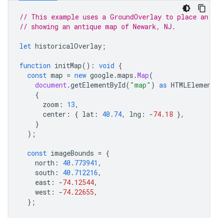
// This example uses a GroundOverlay to place an i
// showing an antique map of Newark, NJ.
let
historicalOverlay
;
function
initMap
()
:
void
{
const
map
=
new
google
.
maps
.
Map
(
document
.
getElementById
(
"map"
)
as
HTMLElement
{
zoom
:
13
,
center
:
{
lat
:
40.74
,
lng
:
-
74.18
},
}
);
const
imageBounds
=
{
north
:
40.773941
,
south
:
40.712216
,
east
:
-
74.12544
,
west
:
-
74.22655
,
};