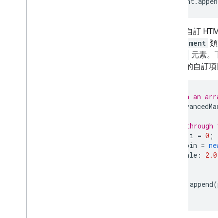
mapElement
.
appen
總覽
資訊視窗
在使用自訂 H
圖案和線條
PinElement
類
符號
marker
元素。
Web
GL 功能
中宣告的自訂項
Deck
.
gl 資料視覺化
區域疊加層
自訂疊加層
// Return an arr
新增自訂圖例
const
advancedMa
// Loop through 
顯示資料
for
(
let
i
=
0
;
總覽
const
pin
=
ne
資料集資料導向樣式
scale
:
2.0
界線資料導向樣式
});
KML
marker
.
append
(
Geo
JSON
}
資料圖層
熱視圖 (已淘汰)