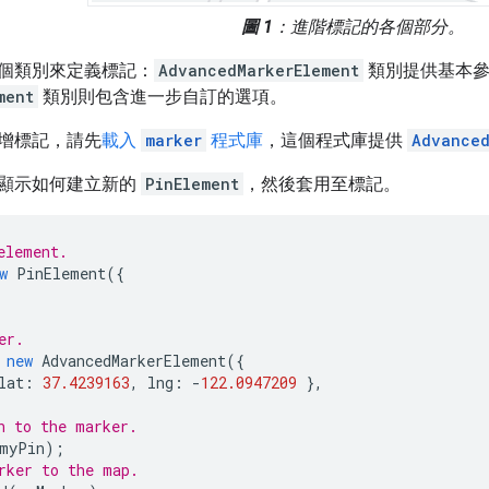
圖 1
：進階標記的各個部分。
個類別來定義標記：
AdvancedMarkerElement
類別提供基本參數
ment
類別則包含進一步自訂的選項。
增標記，請先
載入
marker
程式庫
，這個程式庫提供
Advanced
顯示如何建立新的
PinElement
，然後套用至標記。
element.
w
PinElement
({
er.
new
AdvancedMarkerElement
({
lat
:
37.4239163
,
lng
:
-
122.0947209
},
n to the marker.
myPin
);
rker to the map.