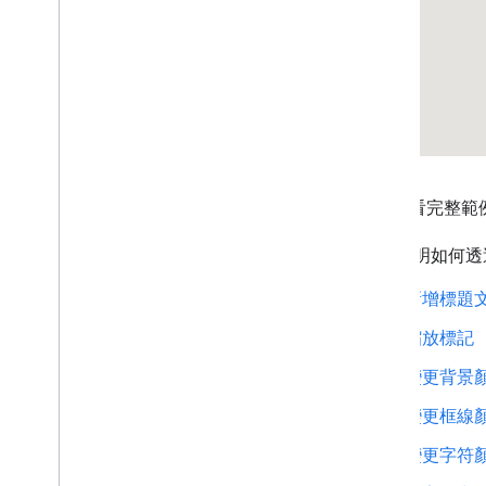
地圖控制項
控制縮放和平移
算繪類型 (光柵和向量)
地圖類型
地圖色彩配置
地圖與圖塊座標
自訂地圖
查看完整範
使用 3D 地圖
本頁說明如何透
總覽
開始使用
新增標題
概念
3D 基本地圖
縮放標記
標記
變更背景
在地圖上繪圖
資源
變更框線
變更字符
標記