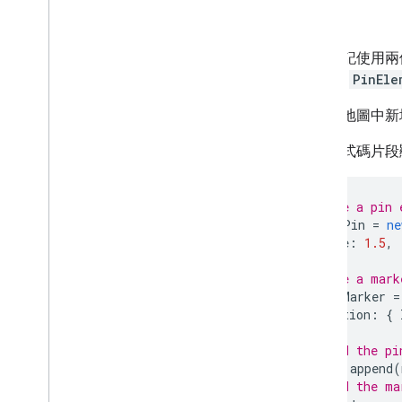
總覽
開始使用
立即試用
進階標記使用兩
路線類別
map
)，
PinEle
Route Matrix 類別
如要在地圖中新
遷移指南
資源
下列程式碼片段
驗證地址
總覽
// Create a pin 
const
myPin
=
ne
立即試用
scale
:
1.5
,
開始使用
});
驗證地址
// Create a mark
瞭解基本回應
const
myMarker
=
處理驗證回應
position
:
{
});
處理美國地址
// Append the pi
國家
/
地區涵蓋範圍
myMarker
.
append
(
// Append the ma
在地圖上繪圖