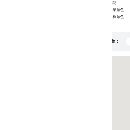
縮放標記
教學課程
變更背景顏色
使用 HTML 加入含有標記的 Google 地
變更邊框顏色
圖
使用 Java
Script 加入含有標記的
Google 地圖
在 React 應用程式中加入 Google 地圖
選取平台：
顯示目前位置
叢集標記
概念
版本管理
本地化
最佳做法
Type
Script
Promise
基本地圖
在網頁中新增 Google 地圖
地圖事件