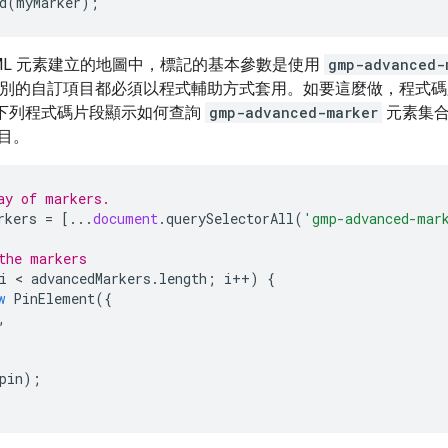
d
(
myMarker
);
TML 元素建立的地圖中，標記的基本參數是使用
gmp-advanced-
別的自訂項目都必須以程式輔助方式套用。如要這麼做，程式碼必須
下列程式碼片段顯示如何查詢
gmp-advanced-marker
元素集合
目。
ay of markers.
rkers
=
[...
document
.
querySelectorAll
(
'gmp-advanced-mar
the markers
i
 < 
advancedMarkers
.
length
;
i
++
)
{
w
PinElement
({
,
pin
);