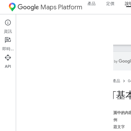
產品
定價
說
Maps Platform
Web
Maps JavaScript API
資訊
指南
參考資料
範例
資源
舊版
即時通訊
API
Maps Java
Script API
首頁
產品
G
總覽
設定 Java
Script API
自訂基
取得及使用地圖示範金鑰
使用 App Check 保護 API 金鑰
載入 Maps Java
Script API
這個頁面中的內
錯誤處理
試用範例
疑難排解
加入標題文字