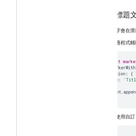
車流量、大眾運輸和單車圖層
加入標題
服務
海拔高度
地理編碼
標題文字會在滑
最大縮放圖像
如要透過程式輔
街景服務
其他程式庫
// Default marke
總覽
const
markerWith
position
:
{
空氣品質監測計小工具 (實驗性)
title
:
'Titl
繪圖程式庫 (已淘汰)
});
幾何圖形程式庫
mapElement
.
appen
視覺化程式庫 (已淘汰)
開放原始碼程式庫
如要為使用自訂
更多指南
Google 載入器遷移指南
地點欄位遷移 (open
_
now、utc
_
offset)
<gmp-map
