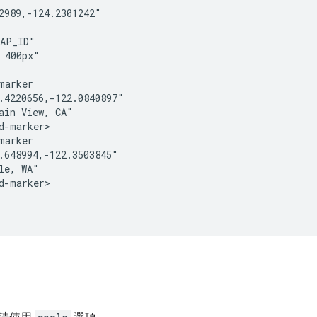
2989,-124.2301242"

AP_ID"

 400px"

marker

.4220656,-122.0840897"

ain View, CA"

d-marker>

marker

.648994,-122.3503845"

le, WA"

d-marker>
