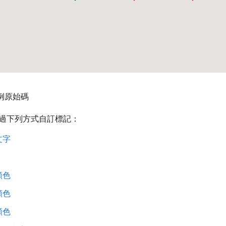
例原始碼
過下列方式自訂標記：
文字
顏色
顏色
顏色