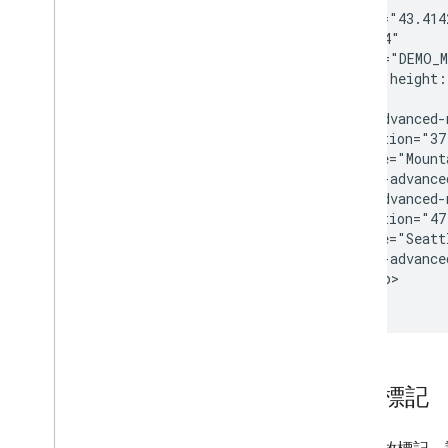
從第 2 版升級至第 3 版
  center="43.414
  zoom="4"

  map-id="DEMO_M
  style="height:
>

  <gmp-advanced-
    position="37
    title="Mount
  ></gmp-advance
  <gmp-advanced-
    position="47
    title="Seatt
  ></gmp-advance
</gmp-map>
縮放標記