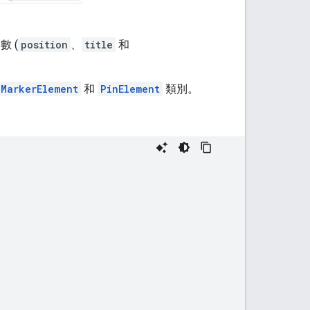
 (
position
、
title
和
MarkerElement
和
PinElement
類別。