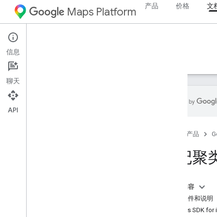
产品
价格
文
Maps Platform
iOS
Maps SDK for iOS
信息
指南
参考文档
示例
资源
聊天
API
Maps SDK for i
OS
首页
产品
G
概览
标记聚
设置
设置 Maps SDK for i
OS
设置 Xcode 项目
本页内容
版本
前提条件和说明
Maps SDK fo