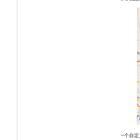
在地图上绘制
标记
高级标记
标记事件和手势
信息窗口
形状
地面叠加层
图块图层
开放源代码库
实用程序库
概览
设置和演示
标记聚类
四叉树
KML
Geo
JSON
下面是一个自定
热图