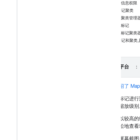
教程
位置信息权限
添加带有标记的地图
实现标记聚类
选择当前所在地点
创建聚类管理
添加标记
创建地图
调用标记聚类
添加地图
处理标记和聚类
配置地图
地图和图块坐标
商家和其他地图注点
请选择平台
街景
启动 Google 地图
自定义地图
本页介绍了 Map
通过对标记进行
与地图互动
不同的缩放级别
相机和视图
控件和手势
当用户以较高的
活动
便更轻松地查看
位置数据
反向地理编码
下面的屏幕截图