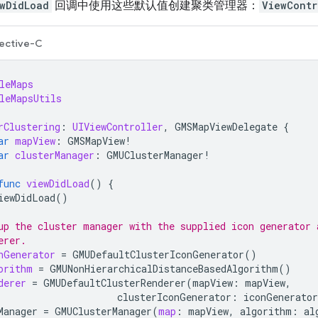
wDidLoad
回调中使用这些默认值创建聚类管理器：
ViewContr
ective-C
leMaps
leMapsUtils
rClustering
:
UIViewController
,
GMSMapViewDelegate
{
ar
mapView
:
GMSMapView
!
ar
clusterManager
:
GMUClusterManager
!
func
viewDidLoad
()
{
iewDidLoad
()
up the cluster manager with the supplied icon generator 
erer.
nGenerator
=
GMUDefaultClusterIconGenerator
()
orithm
=
GMUNonHierarchicalDistanceBasedAlgorithm
()
derer
=
GMUDefaultClusterRenderer
(
mapView
:
mapView
,
clusterIconGenerator
:
iconGenerator
Manager
=
GMUClusterManager
(
map
:
mapView
,
algorithm
:
al