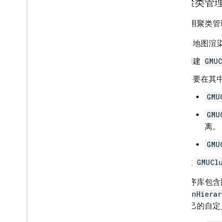
创建聚类管
如需使用聚类管
将地图渲
创建
GMUC
将要在其
GMU
GMU
离。
GMU
在
GMUCl
实用程序库包含图
(
GMUNonHierar
创建自己的自定