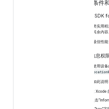
前提条件
Maps SDK fo
标记聚类实用程
页面的其余内容
为获得最佳性能，
位置信息权
此示例使用设备
为
NSLocation
如需添加此说明
在 Xco
点击“Info
在“key”字