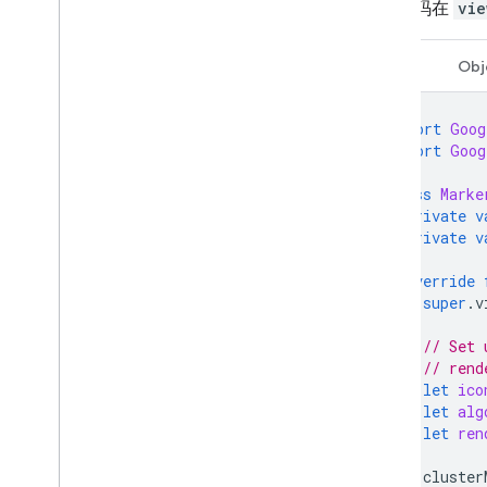
以下代码在
vie
Swift
Obj
import
Goog
import
Goog
class
Marke
private
v
private
v
override
super
.
v
// Set 
// rend
let
ico
let
alg
let
ren
cluster