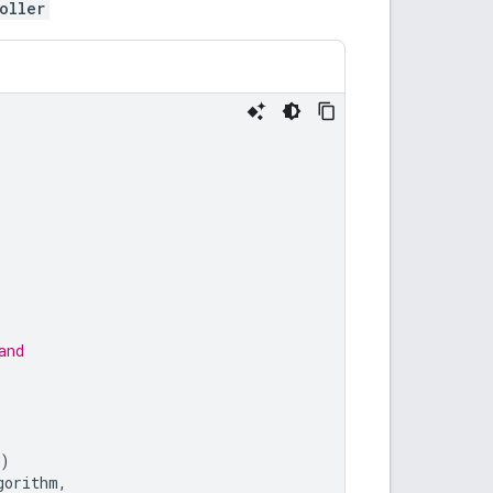
oller
and
)
gorithm
,