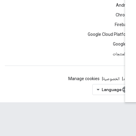
Andro
Chrom
Fireba
Google Cloud Platfo
Google 
ّ المنتجات
بنود
الخصوصية
Manage cookies