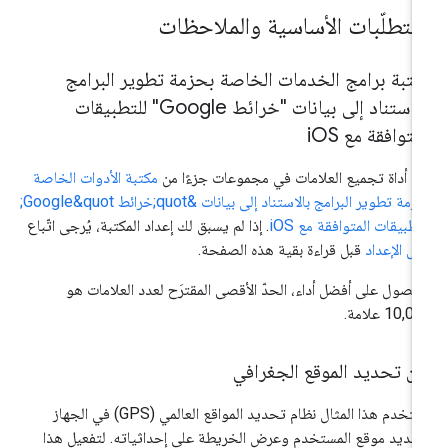
لمتطلّبات الأساسية والملاحظات
تبة برامج الخدمات الخاصة بحزمة تطوير البرامج
بالاستناد إلى بيانات "خرائط Google" للتطبيقات
متوافقة مع i
OS
عدّ أداة تجميع العلامات في مجموعات جزءًا من
مكتبة الأدوات الخاصة
بحزمة تطوير البرامج بالاستناد إلى بيانات &quot;خرائط Google&quot;
تطبيقات المتوافقة مع iOS
. إذا لم يسبق لك إعداد المكتبة، يُرجى اتّباع
يل الإعداد
قبل قراءة بقية هذه الصفحة.
حصول على أفضل أداء، الحدّ الأقصى المقترَح لعدد العلامات هو
10, علامة.
ن تحديد الموقع الجغرافي
يستخدم هذا المثال نظام تحديد المواقع العالمي (GPS) في الجهاز
حديد موقع المستخدم وعرض الخريطة على إحداثياته. لتفعيل هذا