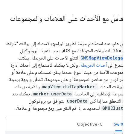
لتعامل مع الأحداث على العلامات والمجموعات
كل عام، عند استخدام حزمة تطوير البرامج بالاستناد إلى بيانات "خرائط
لتطبيقات المتوافقة مع iOS، يجب تنفيذ البروتوكول
GMSMapViewDelegat
لتتبّع الأحداث على الخريطة. يمكنك
استماع إلى
أحداث الخريطة
، ولكن لا يمكنك الاستماع إلى أحداث إدارة
مجموعات الآمنة من حيث النوع. عندما ينقر المستخدم على علامة أو
صر فردي من عناصر المجموعة أو على مجموعة، تشغّل واجهة برمجة
تطبيقات الحدث
mapView:didTapMarker:
وتضيف بيانات
مجموعة الإضافية إلى الخاصية
marker.userData
. يمكنك بعد
ك التحقّق مما إذا كان
userData
يتوافق مع بروتوكول
GMUCluste
لتحديد ما إذا تم النقر على رمز مجموعة أو علامة.
Objective-C
Swift