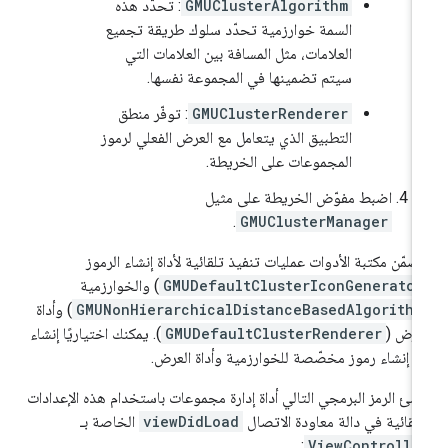
GMUClusterAlgorithm
: تحدّد هذه
السمة خوارزمية تحدّد سلوك طريقة تجميع
العلامات، مثل المسافة بين العلامات التي
سيتم تضمينها في المجموعة نفسها.
GMUClusterRenderer
: توفّر منطق
التطبيق الذي يتعامل مع العرض الفعلي لرموز
المجموعات على الخريطة.
اضبط مفوّض الخريطة على مثيل
.
GMUClusterManager
ضمّن مكتبة الأدوات عمليات تنفيذ تلقائية لأداة إنشاء الرموز
GMUDefaultClusterIconGenerator
) والخوارزمية
GMUNonHierarchicalDistanceBasedAlgorithm
) وأداة
عرض (
GMUDefaultClusterRenderer
). يمكنك اختياريًا إنشاء
اة إنشاء رموز مخصّصة للخوارزمية وأداة العرض.
شئ الرمز البرمجي التالي أداة إدارة مجموعات باستخدام هذه الإعدادات
تلقائية في دالة معاودة الاتصال
viewDidLoad
الخاصة بـ
:
ViewControlle