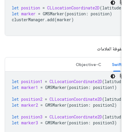
let
position
=
CLLocationCoordinate2D
(
latitude
:
let
marker
=
GMSMarker
(
position
:
position
)
clusterManager
.
add
(
marker
)
فوفة العلامات
Objective-C
Swift
let
position1
=
CLLocationCoordinate2D
(
latitude
let
marker1
=
GMSMarker
(
position
:
position1
)
let
position2
=
CLLocationCoordinate2D
(
latitude
let
marker2
=
GMSMarker
(
position
:
position2
)
let
position3
=
CLLocationCoordinate2D
(
latitude
let
marker3
=
GMSMarker
(
position
:
position3
)