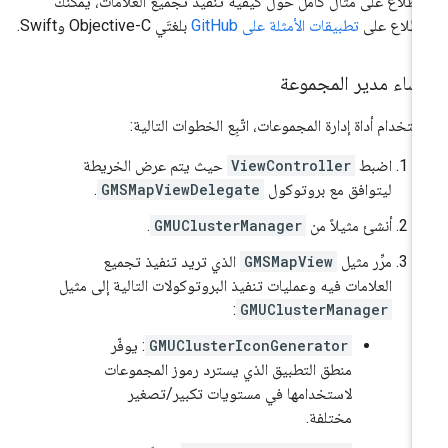
اطّلاع على مثال كامل حول كيفية تنفيذ تجميع العلامات، يمكنك
اطّلاع على
تطبيقات الأمثلة على GitHub
بلغتَي Objective-C وSwift.
نشاء مدير المجموعة
ستخدام أداة إدارة المجموعات، اتّبِع الخطوات التالية:
اضبط
ViewController
حيث يتم عرض الخريطة
ليتوافق مع بروتوكول
GMSMapViewDelegate
.
أنشئ مثيلاً من
GMUClusterManager
.
مرِّر مثيل
GMSMapView
الذي تريد تنفيذ تجميع
العلامات فيه وعمليات تنفيذ البروتوكولات التالية إلى مثيل
:
GMUClusterManager
GMUClusterIconGenerator
: يوفّر
منطق التطبيق الذي يسترد رموز المجموعات
لاستخدامها في مستويات تكبير/تصغير
مختلفة.