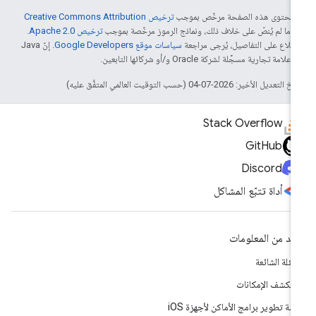
ّ محتوى هذه الصفحة مرخّص بموجب
ترخيص Creative Commons Attribution
4‏
ما لم يُنصّ على خلاف ذلك، ونماذج الرموز مرخّصة بموجب
ترخيص Apache 2.0‏
.
اطّلاع على التفاصيل، يُرجى مراجعة
سياسات موقع Google Developers‏
. إنّ Java
لامة تجارية مسجَّلة لشركة Oracle و/أو شركائها التابعين.
التعديل الأخير: 2026-07-04 (حسب التوقيت العالمي المتفَّق عليه)
Stack Overflow
GitHub
Discord
أداة تتبّع المشاكل
يد من المعلومات
أسئلة الشائعة
تكشف الإمكانات
مة تطوير برامج الأماكن لأجهزة iOS