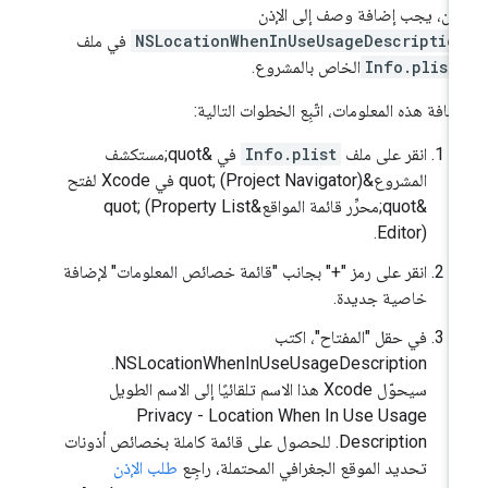
إذن، يجب إضافة وصف إلى الإذن
NSLocationWhenInUseUsageDescriptio
في ملف
Info.plis
الخاص بالمشروع.
ضافة هذه المعلومات، اتّبِع الخطوات التالية:
انقر على ملف
Info.plist
في &quot;مستكشف
المشروع&quot; (Project Navigator) في Xcode لفتح
&quot;محرِّر قائمة المواقع&quot; (Property List
Editor).
انقر على رمز "+" بجانب "قائمة خصائص المعلومات" لإضافة
خاصية جديدة.
في حقل "المفتاح"، اكتب
NSLocationWhenInUseUsageDescription.
سيحوّل Xcode هذا الاسم تلقائيًا إلى الاسم الطويل
Privacy - Location When In Use Usage
Description. للحصول على قائمة كاملة بخصائص أذونات
تحديد الموقع الجغرافي المحتملة، راجِع
طلب الإذن