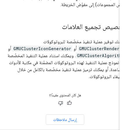
ض المجموعات) إلى مفوّض الخريطة.
خصيص تجميع العلامات
كنك توفير عملية تنفيذ مخصّصة للبروتوكولات
GMUClusterRendere
أو
GMUClusterIconGenerator
أو
GMUClusterAlgorith
. ويمكنك استناد عملية التنفيذ المخصّصة
ى نموذج عملية التنفيذ لهذه البروتوكولات المضمّنة في مكتبة الأدوات
مساعدة، أو يمكنك ترميز عملية تنفيذ مخصّصة بالكامل من خلال
تيفاء البروتوكولات.
هل كان المحتوى مفيدًا؟
إرسال ملاحظات