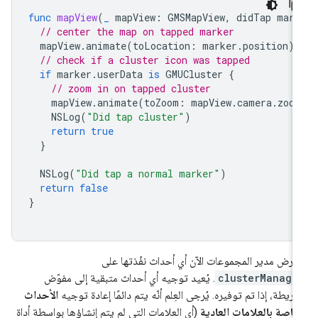
func
mapView
(
_
mapView
:
GMSMapView
,
didTap
mark
// center the map on tapped marker
mapView
.
animate
(
toLocation
:
marker
.
position
)
// check if a cluster icon was tapped
if
marker
.
userData
is
GMUCluster
{
// zoom in on tapped cluster
mapView
.
animate
(
toZoom
:
mapView
.
camera
.
zoom
NSLog
(
"Did tap cluster"
)
return
true
}
NSLog
(
"Did tap a normal marker"
)
return
false
}
ترض مدير المجموعات الآن أي أحداث نفّذتها على
clusterManage
. يُعيد توجيه أي أحداث متبقية إلى مفوّض
خريطة، إذا تم توفيره. يُرجى العِلم أنّه يتم دائمًا إعادة توجيه
الأحداث
خاصة بالعلامات العادية
(أي العلامات التي لم يتم إنشاؤها بواسطة أداة