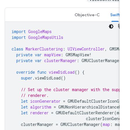
Objective-C
Swift
import
GoogleMaps
import
GoogleMapsUtils
class
MarkerClustering
:
UIViewController
,
GMSMa
private
var
mapView
:
GMSMapView
!
private
var
clusterManager
:
GMUClusterManager
override
func
viewDidLoad
()
{
super
.
viewDidLoad
()
// Set up the cluster manager with the supp
// renderer.
let
iconGenerator
=
GMUDefaultClusterIconGe
let
algorithm
=
GMUNonHierarchicalDistanceB
let
renderer
=
GMUDefaultClusterRenderer
(
ma
clusterIconGene
clusterManager
=
GMUClusterManager
(
map
:
map