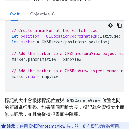
Swift
Objective-C
// Create a marker at the Eiffel Tower
let
position
=
CLLocationCoordinate2D
(
latitude
:
48
let
marker
=
GMSMarker
(
position
:
position
)
// Add the marker to a GMSPanoramaView object name
marker
.
panoramaView
=
panoView
// Add the marker to a GMSMapView object named map
marker
.
map
=
mapView
標記的大小會根據標記位置與
GMSCameraView
位置之間
的距離進行調整。如果這個距離太長，標記就會變得太小而
無法顯示，並且會從檢視畫面中隱藏。
注意：
使用 GMSPanoramaView 時，並非所有標記功能皆可用。