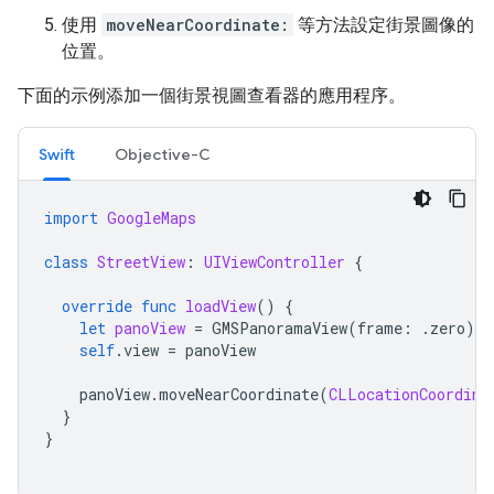
使用
moveNearCoordinate:
等方法設定街景圖像的
位置。
下面的示例添加一個街景視圖查看器的應用程序。
Swift
Objective-C
import
GoogleMaps
class
StreetView
:
UIViewController
{
override
func
loadView
()
{
let
panoView
=
GMSPanoramaView
(
frame
:
.
zero
)
self
.
view
=
panoView
panoView
.
moveNearCoordinate
(
CLLocationCoordina
}
}