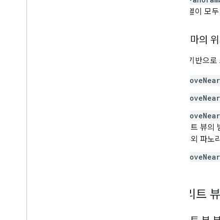
링크 배열이 모두
파노라마의 위
좌표를 기반으로 
moveNear
moveNear
moveNear
리트 뷰의 
야외 파노라
moveNear
스트리트 뷰