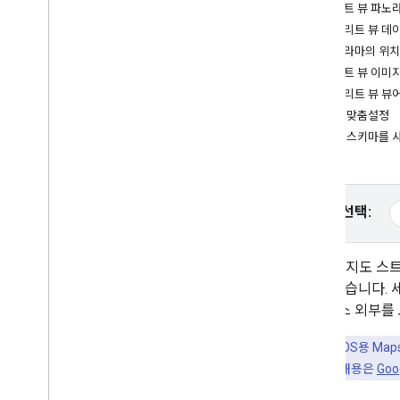
튜토리얼
스트리트 뷰 파노
마커가 포함된 지도 추가
스트리트 뷰 데
현재 장소 선택
파노라마의 위치
스트리트 뷰 이미
지도 만들기
스트리트 뷰 뷰
지도 추가
뷰어 맞춤설정
지도 구성
URL 스키마를 
지도 및 타일 좌표
비즈니스 및 기타 관심 장소
스트리트 뷰
플랫폼 선택:
Google 지도 실행
지도 맞춤설정
Google 지도 
지도와 상호작용
할 수 있습니다.
카메라 및 뷰
비즈니스 외부를 
컨트롤 및 동작
이벤트
유료 기능:
iOS용 Ma
위치 데이터
됩니다. 자세한 내용은
Goo
역 지오코딩