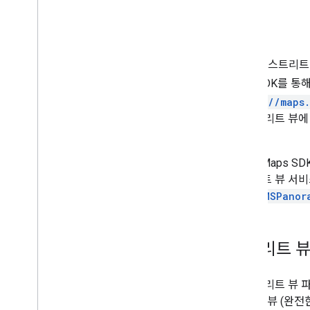
지도에 그리기
개요
마커
고급 마커
Google 스트리
마커 이벤트 및 동작
니다. SDK를 
정보 창
https://maps
도형
서 스트리트 뷰에
지면 오버레이
니다.
타일 레이어
iOS용 Maps 
오픈소스 라이브러리
스트리트 뷰 서비
유틸리티 라이브러리
뷰어(
GMSPanor
라이브러리 결합
스트리트 뷰
각 스트리트 뷰 
도 가로 뷰 (완전