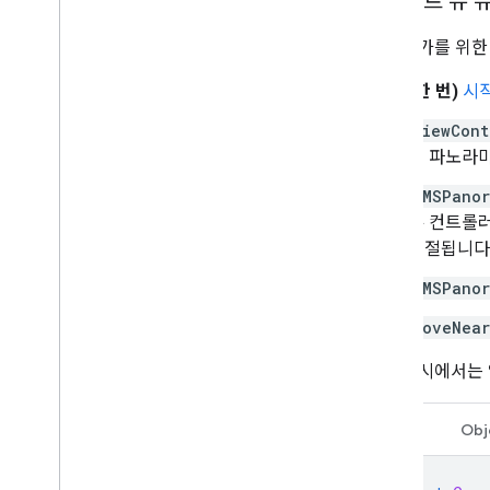
스트리트 뷰 
뷰어 추가를 위한 
(한 번)
시
ViewCont
에 파노라마
GMSPanor
뷰 컨트롤
조절됩니다
GMSPanor
moveNear
아래 예시에서는 
Swift
Obj