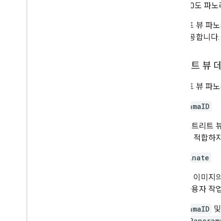
지는 360도 파
스트리트 뷰 파
어를 제공합니다.
스트리트 뷰 
스트리트 뷰 파노
panoramaID
스트리트 뷰
로 적합하지
coordinate
이 이미지의
사용자 작
panoramaID
여
GMSPanoram