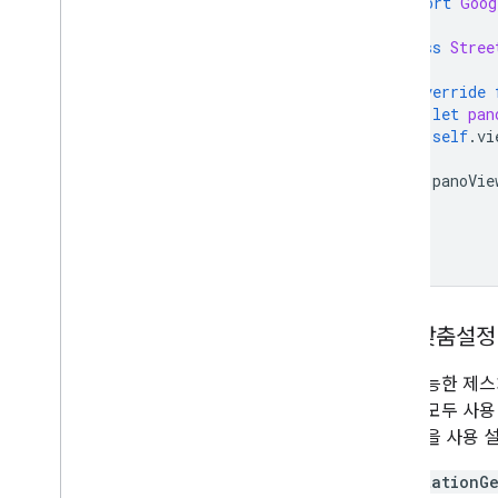
import
Goog
class
Stree
override
let
pan
self
.
vi
panoVie
}
}
뷰어 맞춤설정
사용 가능한 제스
기능이 모두 사용
는 동작을 사용 
orientationGe