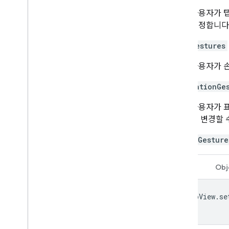
사용자가 
설정합니다
zoomGestures
사용자가 손
navigationGe
사용자가 표
를 변경할 
setAllGesture
Swift
Obj
panoView
.
se