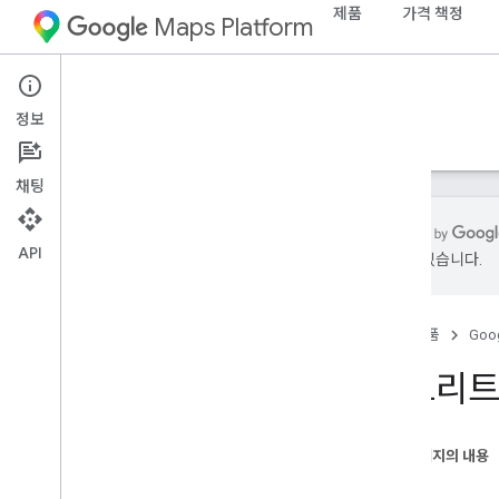
제품
가격 책정
Maps Platform
iOS
Maps SDK for iOS
정보
가이드
참조
샘플
리소스
채팅
API
있을 수 있습니다.
i
OS용 Maps SDK
개요
홈
제품
Goog
설정
스트리트
i
OS용 Maps SDK 설정
Xcode 프로젝트 설정
버전
이 페이지의 내용
개요