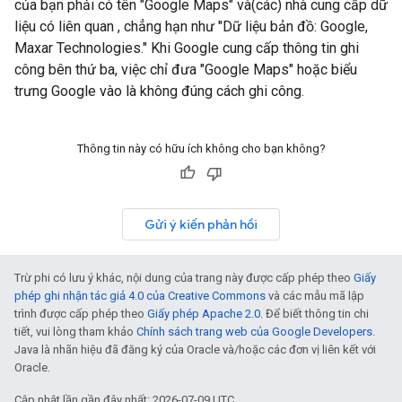
của bạn phải có tên "Google Maps" và(các) nhà cung cấp dữ
liệu có liên quan , chẳng hạn như "Dữ liệu bản đồ: Google,
Maxar Technologies." Khi Google cung cấp thông tin ghi
công bên thứ ba, việc chỉ đưa "Google Maps" hoặc biểu
trưng Google vào là không đúng cách ghi công.
Thông tin này có hữu ích không cho bạn không?
Gửi ý kiến phản hồi
Trừ phi có lưu ý khác, nội dung của trang này được cấp phép theo
Giấy
phép ghi nhận tác giả 4.0 của Creative Commons
và các mẫu mã lập
trình được cấp phép theo
Giấy phép Apache 2.0
. Để biết thông tin chi
tiết, vui lòng tham khảo
Chính sách trang web của Google Developers
.
Java là nhãn hiệu đã đăng ký của Oracle và/hoặc các đơn vị liên kết với
Oracle.
Cập nhật lần gần đây nhất: 2026-07-09 UTC.