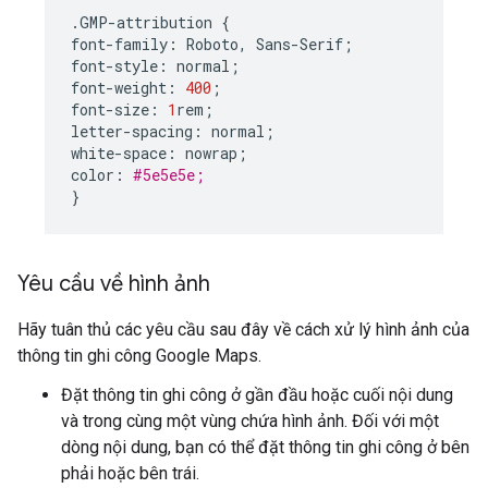
.
GMP
-
attribution
{
font
-
family
:
Roboto
,
Sans
-
Serif
;
font
-
style
:
normal
;
font
-
weight
:
400
;
font
-
size
:
1
rem
;
letter
-
spacing
:
normal
;
white
-
space
:
nowrap
;
color
:
#5e5e5e;
}
Yêu cầu về hình ảnh
Hãy tuân thủ các yêu cầu sau đây về cách xử lý hình ảnh của
thông tin ghi công Google Maps.
Đặt thông tin ghi công ở gần đầu hoặc cuối nội dung
và trong cùng một vùng chứa hình ảnh. Đối với một
dòng nội dung, bạn có thể đặt thông tin ghi công ở bên
phải hoặc bên trái.