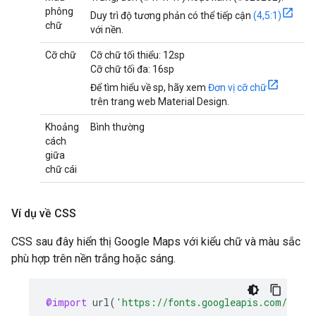
phông
Duy trì độ tương phản có thể tiếp cận
(4,5:1)
chữ
với nền.
Cỡ chữ
Cỡ chữ tối thiểu: 12sp
Cỡ chữ tối đa: 16sp
Để tìm hiểu về sp, hãy xem
Đơn vị cỡ chữ
trên trang web Material Design.
Khoảng
Bình thường
cách
giữa
chữ cái
Ví dụ về CSS
CSS sau đây hiển thị Google Maps với kiểu chữ và màu sắc
phù hợp trên nền trắng hoặc sáng.
@import
url
(
'https://fonts.googleapis.com/css2?