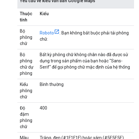
Yêu cầu về kiểu văn bản Google Maps
Thuộc
Kiểu
tính
Bộ
Roboto
. Bạn không bắt buộc phải tải phông
phông
chữ.
chữ
Bộ
Bất kỳ phông chữ không chân nào đã được sử
phông
dụng trong sản phẩm của bạn hoặc "Sans-
chữ dự
Serif" để gọi phông chữ mặc định của hệ thống
phòng
Kiểu
Bình thường
phông
chữ
Độ
400
đậm
phông
chữ
Màu
Trắng, đen (#1F1F1F) hoặc xám (#5E5E5E).