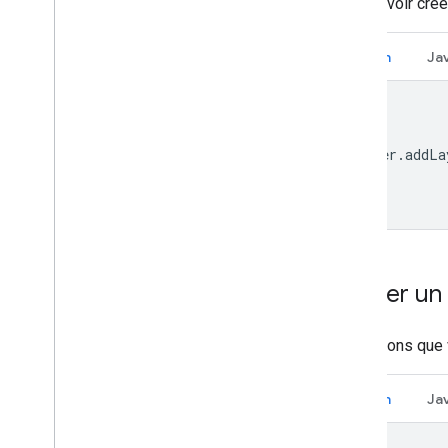
Après avoir cré
Kotlin
Ja
layer
.
addLa
Effacer u
Supposons que 
Kotlin
Ja