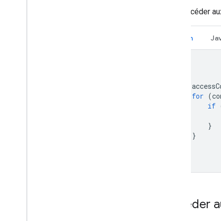
Pour accéder au
Kotlin
Ja
fun accessC
for
(
co
if
           
}
}
Accéder a