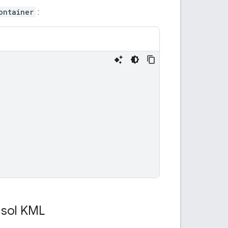
ontainer
:
 sol KML