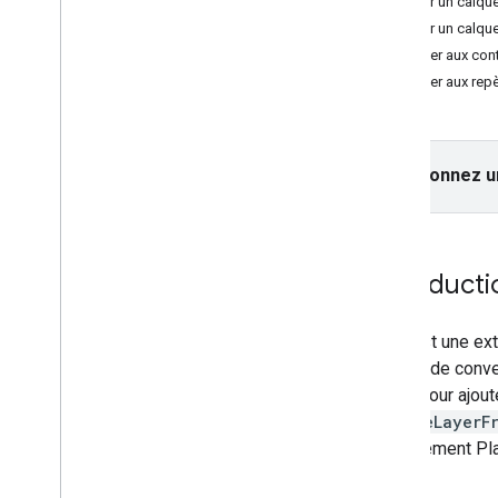
Ajouter un calque
Versions
Effacer un calq
Accéder aux con
Tâches et concepts
Accéder aux repè
Créer et configurer une carte
Interagir avec une carte
Dessiner sur une carte
Sélectionnez u
Personnaliser une carte
Personnaliser des cartes avec les styles
de cartes basés dans le cloud
Personnaliser à l'aide du style JSON
Introducti
Améliorer l'accessibilité
API Google Maps sur Wear OS
KML
est une ex
permet de conve
Bibliothèques Open Source
carte. Pour ajo
Bibliothèque d'utilitaires
removeLayerF
Vue d'ensemble
quel élément Pl
Configuration et version de
démonstration
Geo
JSON