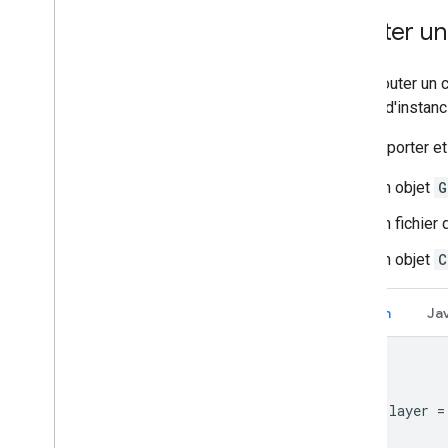
KML
Ajouter un
Cartes de densité
Regroupement de repères
Pour ajouter un 
Multicalque
façons d'instanc
Extensions Kotlin KTX
Bibliothèque Maps Compose
Pour importer et
Bibliothèque Maps Rx
Un objet
G
Plug-in Secrets Gradle
Migrer à partir de la version 3 du
Un fichier
SDK Maps (bêta)
Un objet
C
Règles et conditions d'utilisation
Utilisation et facturation
Kotlin
Ja
Reporting et surveillance
Conditions d'utilisation
Se préparer aux exigences concernant
le communiqué sur les données sur
Google Play
val layer 
=