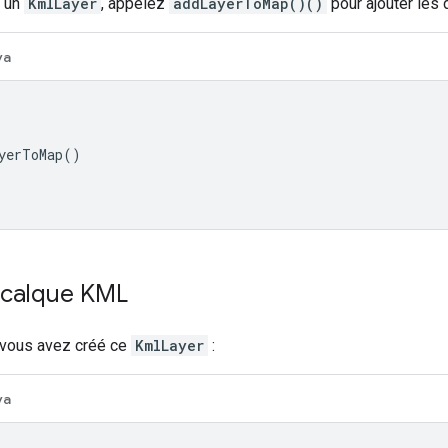
é un
KmlLayer
, appelez
addLayerToMap()()
pour ajouter les 
va
yerToMap
()
n calque KML
vous avez créé ce
KmlLayer
:
va