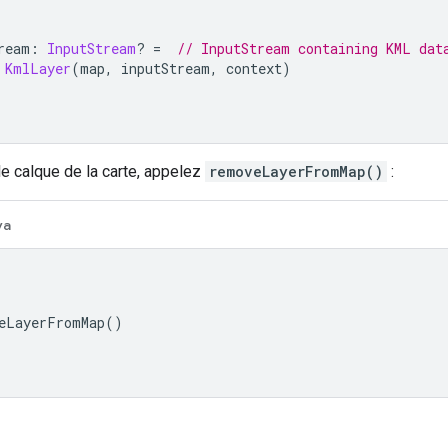
ream
:
InputStream
?
=
// InputStream containing KML dat
KmlLayer
(
map
,
 inputStream
,
 context
)
e calque de la carte, appelez
removeLayerFromMap()
:
va
eLayerFromMap
()