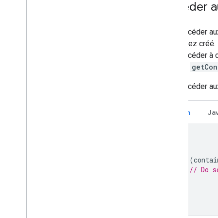
Accéder a
Pour accéder aux
vous avez créé.
Pour accéder à 
appeler
getCon
Pour accéder au
Kotlin
Ja
for
(
contai
// Do s
}