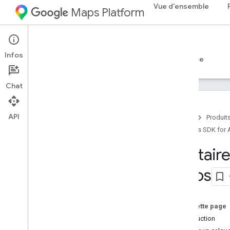
Vue d'ensemble
Maps Platform
Android
Maps SDK for Android
Infos
Guides
Référence
Exemples
Assistance
Chat
API
Accueil
Produit
Maps SDK for 
SDK Maps pour Android
Vue d'ensemble
Utilita
Démarrage rapide
Maps
Configuration
Configurer votre projet Google Cloud
Sur cette page
Utiliser des clés API
Introduction
Configurer un projet Android Studio