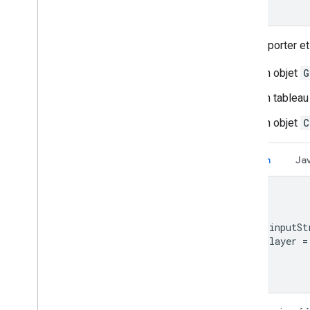
Pour importer et 
Un objet
G
Un tableau
Un objet
C
Kotlin
Ja
val inputSt
val layer 
=