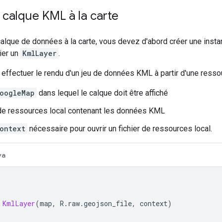
 calque KML à la carte
calque de données à la carte, vous devez d'abord créer une inst
ier un
KmlLayer
.
 effectuer le rendu d'un jeu de données KML à partir d'une ressour
oogleMap
dans lequel le calque doit être affiché
 de ressources local contenant les données KML
ontext
nécessaire pour ouvrir un fichier de ressources local.
va
KmlLayer
(
map
,
 R
.
raw
.
geojson_file
,
 context
)