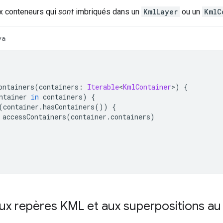
x conteneurs qui
sont
imbriqués dans un
KmlLayer
ou un
KmlC
va
ontainers
(
containers
:
Iterable
<
KmlContainer
>)
{
ntainer 
in
 containers
)
{
(
container
.
hasContainers
())
{
 accessContainers
(
container
.
containers
)
ux repères KML et aux superpositions au