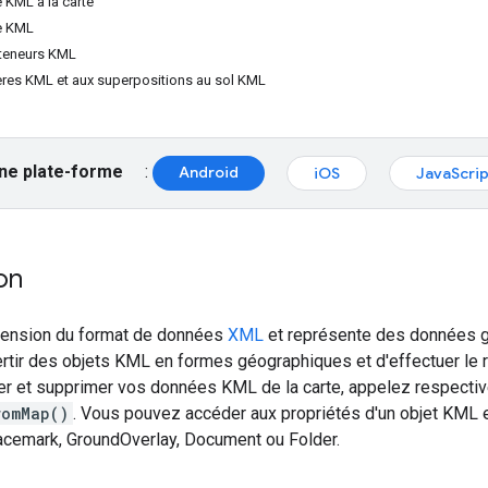
 KML à la carte
ue KML
teneurs KML
res KML et aux superpositions au sol KML
ne plate-forme
:
Android
iOS
JavaScrip
on
tension du format de données
XML
et représente des données géo
rtir des objets KML en formes géographiques et d'effectuer le
uter et supprimer vos données KML de la carte, appelez respect
romMap()
. Vous pouvez accéder aux propriétés d'un objet KML 
acemark, GroundOverlay, Document ou Folder.