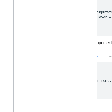
val inputSt
val layer 
=
Pour supprimer l
Kotlin
Ja
layer
.
remov