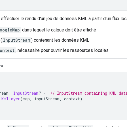
effectuer le rendu d'un jeu de données KML à partir d'un flux local
oogleMap
dans lequel le calque doit être affiché
 (
InputStream
) contenant les données KML
ontext
, nécessaire pour ouvrir les ressources locales.
va
ream
:
InputStream
?
=
// InputStream containing KML dat
KmlLayer
(
map
,
 inputStream
,
 context
)