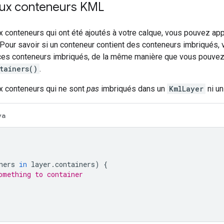
ux conteneurs KML
 conteneurs qui ont été ajoutés à votre calque, vous pouvez ap
 Pour savoir si un conteneur contient des conteneurs imbriqués
ces conteneurs imbriqués, de la même manière que vous pouvez 
tainers()
.
x conteneurs qui ne sont
pas
imbriqués dans un
KmlLayer
ni u
va
ners 
in
 layer
.
containers
)
{
omething to container