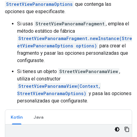
StreetViewPanoramaOptions
que contenga las
opciones que especificaste.
Si usas
StreetViewPanoramaFragment
, emplea el
método estático de fábrica
StreetViewPanoramaFragment.newInstance(Stre
etViewPanoramaOptions options)
para crear el
fragmento y pasar las opciones personalizadas que
configuraste.
Si tienes un objeto
StreetViewPanoramaView
,
utiliza el constructor
StreetViewPanoramaView(Context,
StreetViewPanoramaOptions)
y pasa las opciones
personalizadas que configuraste.
Kotlin
Java