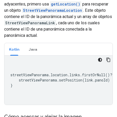
adyacentes, primero usa
getLocation()
para recuperar
un objeto
StreetViewPanoramaLocation
. Este objeto
contiene el ID de la panorámica actual y un array de objetos
StreetViewPanoramaLink
, cada uno de los cuales
contiene el ID de una panorámica conectada a la
panorámica actual.
Kotlin
Java
streetViewPanorama
.
location
.
links
.
firstOrNull
()?.
l
    streetViewPanorama
.
setPosition
(
link
.
panoId
)
}
Cómo acercar y alejar la imagen