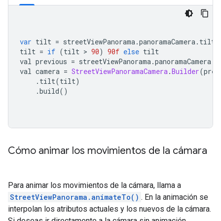
var
 tilt 
=
 streetViewPanorama
.
panoramaCamera
.
tilt 
tilt 
=
if
(
tilt 
>
90
)
90f
else
 tilt
val previous 
=
 streetViewPanorama
.
panoramaCamera
val camera 
=
StreetViewPanoramaCamera
.
Builder
(
prev
.
tilt
(
tilt
)
.
build
()
Cómo animar los movimientos de la cámara
Para animar los movimientos de la cámara, llama a
StreetViewPanorama.animateTo()
. En la animación se
interpolan los atributos actuales y los nuevos de la cámara.
Si deseas ir directamente a la cámara sin animación,