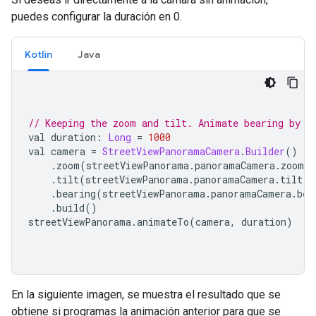
puedes configurar la duración en 0.
Kotlin
Java
// Keeping the zoom and tilt. Animate bearing by 6
val duration
:
Long
=
1000
val camera 
=
StreetViewPanoramaCamera
.
Builder
()
.
zoom
(
streetViewPanorama
.
panoramaCamera
.
zoom
)
.
tilt
(
streetViewPanorama
.
panoramaCamera
.
tilt
)
.
bearing
(
streetViewPanorama
.
panoramaCamera
.
bea
.
build
()
streetViewPanorama
.
animateTo
(
camera
,
 duration
)
En la siguiente imagen, se muestra el resultado que se
obtiene si programas la animación anterior para que se