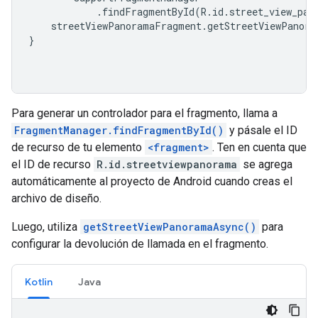
.
findFragmentById
(
R
.
id
.
street_view_pan
    streetViewPanoramaFragment
.
getStreetViewPanora
}
Para generar un controlador para el fragmento, llama a
FragmentManager.findFragmentById()
y pásale el ID
de recurso de tu elemento
<fragment>
. Ten en cuenta que
el ID de recurso
R.id.streetviewpanorama
se agrega
automáticamente al proyecto de Android cuando creas el
archivo de diseño.
Luego, utiliza
getStreetViewPanoramaAsync()
para
configurar la devolución de llamada en el fragmento.
Kotlin
Java