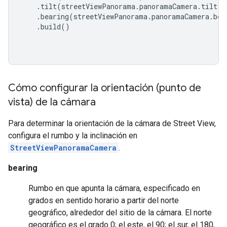
.
tilt
(
streetViewPanorama
.
panoramaCamera
.
tilt
)
.
bearing
(
streetViewPanorama
.
panoramaCamera
.
bea
.
build
()
Cómo configurar la orientación (punto de
vista) de la cámara
Para determinar la orientación de la cámara de Street View,
configura el rumbo y la inclinación en
StreetViewPanoramaCamera
.
bearing
Rumbo en que apunta la cámara, especificado en
grados en sentido horario a partir del norte
geográfico, alrededor del sitio de la cámara. El norte
geográfico es el grado 0; el este, el 90; el sur, el 180,