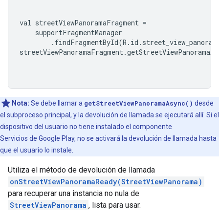
val streetViewPanoramaFragment 
=
    supportFragmentManager
.
findFragmentById
(
R
.
id
.
street_view_panoram
streetViewPanoramaFragment
.
getStreetViewPanoramaAs
Nota:
Se debe llamar a
getStreetViewPanoramaAsync()
desde
el subproceso principal, y la devolución de llamada se ejecutará allí. Si el
dispositivo del usuario no tiene instalado el componente
Servicios de Google Play, no se activará la devolución de llamada hasta
que el usuario lo instale.
Utiliza el método de devolución de llamada
onStreetViewPanoramaReady(StreetViewPanorama)
para recuperar una instancia no nula de
StreetViewPanorama
, lista para usar.