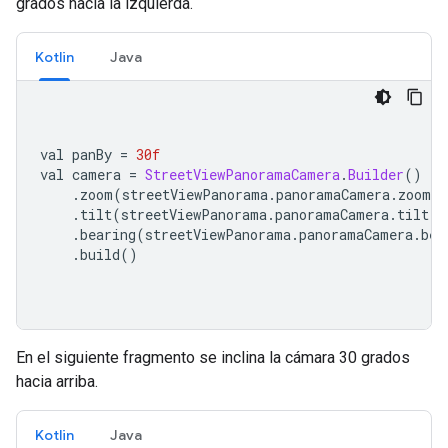
grados hacia la izquierda.
Kotlin
Java
val panBy 
=
30f
val camera 
=
StreetViewPanoramaCamera
.
Builder
()
.
zoom
(
streetViewPanorama
.
panoramaCamera
.
zoom
)
.
tilt
(
streetViewPanorama
.
panoramaCamera
.
tilt
)
.
bearing
(
streetViewPanorama
.
panoramaCamera
.
bea
.
build
()
En el siguiente fragmento se inclina la cámara 30 grados
hacia arriba.
Kotlin
Java