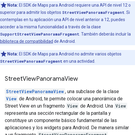
Nota:
El SDK de Maps para Android requiere una API de nivel 12 o
superior para admitir los objetos
StreetViewPanoramaFragment
. Si
contemplas en tu aplicación una API de nivel anterior a 12, puedes
acceder a la misma funcionalidad a través de la clase
SupportStreetViewPanoramaFragment
. También deberás incluir la
biblioteca de compatibilidad
de Android.
Nota:
El SDK de Maps para Android no admite varios objetos
StreetViewPanoramaFragment
en una actividad.
Street
View
Panorama
View
StreetViewPanoramaView
, una subclase de la clase
View
de Android, te permite colocar una panorámica de
Street View en un fragmento
View
de Android. Una
View
representa una sección rectangular de la pantalla y
constituye un componente básico fundamental de las
aplicaciones y los widgets para Android. De manera similar
a un fragmento
StreetViewPanoramaFragment
,