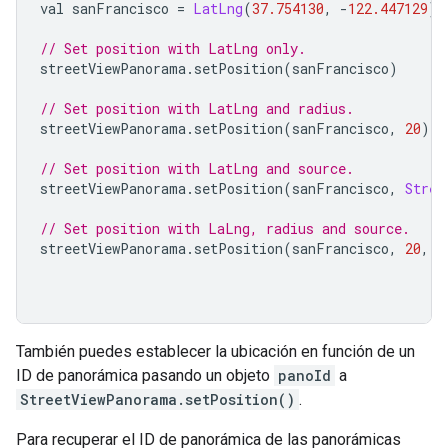
val sanFrancisco 
=
LatLng
(
37.754130
,
-
122.447129
)
// Set position with LatLng only.
streetViewPanorama
.
setPosition
(
sanFrancisco
)
// Set position with LatLng and radius.
streetViewPanorama
.
setPosition
(
sanFrancisco
,
20
)
// Set position with LatLng and source.
streetViewPanorama
.
setPosition
(
sanFrancisco
,
Stree
// Set position with LaLng, radius and source.
streetViewPanorama
.
setPosition
(
sanFrancisco
,
20
,
S
También puedes establecer la ubicación en función de un
ID de panorámica pasando un objeto
panoId
a
StreetViewPanorama.setPosition()
.
Para recuperar el ID de panorámica de las panorámicas