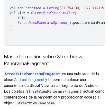
val sanFrancisco 
=
LatLng
(
37.754130
,
-
122.447129
)
val view 
=
StreetViewPanoramaView
(
this
,
StreetViewPanoramaOptions
().
position
(
sanFranci
)
Más información sobre Street
View
Panorama
Fragment
StreetViewPanoramaFragment
es una subclase de la
clase
Android Fragment
y te permite colocar una
panorámica de Street View en un fragmento de Android.
Los objetos
StreetViewPanoramaFragment
actúan como
contenedores de la panorámica y proporcionan acceso al
objeto
StreetViewPanorama
.