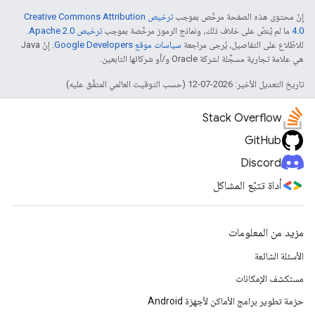
إنّ محتوى هذه الصفحة مرخّص بموجب
ترخيص Creative Commons Attribution
4.0‏
ما لم يُنصّ على خلاف ذلك، ونماذج الرموز مرخّصة بموجب
ترخيص Apache 2.0‏
.
للاطّلاع على التفاصيل، يُرجى مراجعة
سياسات موقع Google Developers‏
. إنّ Java
هي علامة تجارية مسجَّلة لشركة Oracle و/أو شركائها التابعين.
تاريخ التعديل الأخير: 2026-07-12 (حسب التوقيت العالمي المتفَّق عليه)
Stack Overflow
GitHub
Discord
أداة تتبّع المشاكل
مزيد من المعلومات
الأسئلة الشائعة
مستكشف الإمكانات
حزمة تطوير برامج الأماكن لأجهزة Android